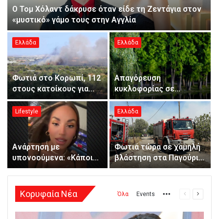
Ο Τομ Χόλαντ δάκρυσε όταν είδε τη Ζεντάγια στον
«μυστικό» γάμο τους στην Αγγλία
Ελλάδα
Ελλάδα
Φωτιά στο Κορωπί, 112
Απαγόρευση
στους κατοίκους για
κυκλοφορίας σε
ετοιμότητα: Επιχειρούν
δασικές περιοχές της
ισχυρές επίγειες
Χαλκιδικής λόγω
Lifestyle
Ελλάδα
δυνάμεις και έξι
υψηλού κινδύνου
εναέρια, βίντεο
εκδήλωσης πυρκαγιάς
Ανάρτηση με
Φωτιά τώρα σε χαμηλή
υπονοούμενα: «Κάποιοι
βλάστηση στα Παγούρια
άντρες είναι απλά
Κομοτηνής,
κατώτεροι των
κινητοποίηση της
περιστάσεων» λέει η
Πυροσβεστικής
Κορυφαία Νέα
More
Όλα
Events
Προηγούμε
Επομεν
Ανδρομάχη εν μέσω
σελίδα
σελίδα
φημών για τη σχέση της