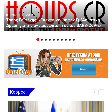
8 Ιανουαρίου 2025
Τάσος Γαϊτάνης: «Επεκτείνουμε την Εμβληματική
Δράση για την αντιμετώπιση του ιού SARS-CoV-2»
Κόσμος
Προηγούμε
Επομεν
σελίδα
σελίδα