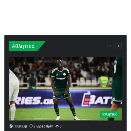
Αθλητικά
Προηγούμε
Επομεν
σελίδα
σελίδα
Αθλητικά
Hours.gr
2 ώρες πρίν
3