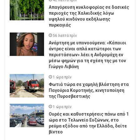
42 λεπτά πρίν
Απαγόρευση κυκλοφορίας σε δασικές
περιοχές της Χαλκιδικής λόγω
υψηλού κινδύνου εκδήλωσης
πυρκαγιάς
56 λεπτά πρίν
Ανάρτηση με υπονοούμενα: «Κάποιοι
άντρες είναι απλά κατώτεροι των
περιστάσεων» λέει η Ανδρομάχη εν
μέσω φημών για τη σχέση της με τον
Γιώργο Λιβάνη
1 ώρα πρίν
Φωτιά τώρα σε χαμηλή βλάστηση στα
Παγούρια Κομοτηνής, κινητοποίηση
της Πυροσβεστικής
1 ώρα πρίν
Ουρές και καθυστερήσεις πάνω από 1
ώρα στο Τελωνείο Ευζώνων, στο
ρεύμα εξόδου από την Ελλάδα, δείτε
βίντεο