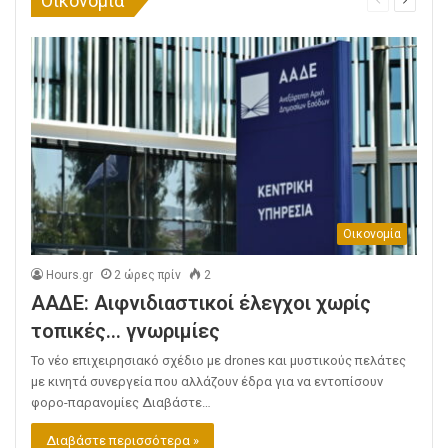
Οικονομία
Προηγούμε
Επομεν
σελίδα
σελίδα
Οικονομία
Hours.gr
2 ώρες πρίν
2
ΑΑΔΕ: Αιφνιδιαστικοί έλεγχοι χωρίς
τοπικές… γνωριμίες
Το νέο επιχειρησιακό σχέδιο με drones και μυστικούς πελάτες
με κινητά συνεργεία που αλλάζουν έδρα για να εντοπίσουν
φορο-παρανομίες Διαβάστε…
Διαβάστε περισσότερα »