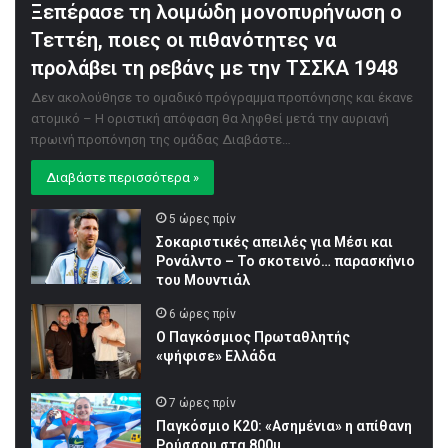
Ξεπέρασε τη λοιμώδη μονοπυρήνωση ο
Τεττέη, ποιες οι πιθανότητες να
προλάβει τη ρεβάνς με την ΤΣΣΚΑ 1948
Δεν ακολούθησε το ομαδικό πρόγραμμα προπόνησης και έκανε
ατομικό – Η οριστική απόφαση θα ληφθεί μετά την αυριανή
πρωινή προπόνηση της ομάδας Διαβάστε…
Διαβάστε περισσότερα »
5 ώρες πρίν
Σοκαριστικές απειλές για Μέσι και
Ρονάλντο – Το σκοτεινό… παρασκήνιο
του Μουντιάλ
6 ώρες πρίν
Ο Παγκόσμιος Πρωταθλητής
«ψήφισε» Ελλάδα
7 ώρες πρίν
Παγκόσμιο Κ20: «Ασημένια» η απίθανη
Ρούσσου στα 800μ.