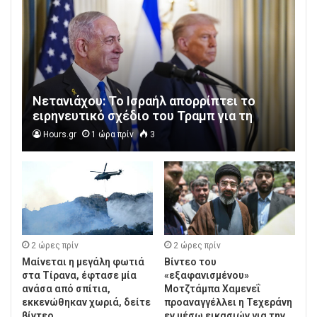
Νετανιάχου: Το Ισραήλ απορρίπτει το
ειρηνευτικό σχέδιο του Τραμπ για τη
Γάζα, δεν αποσύρουμε τον στρατό μέχρι
Hours.gr
1 ώρα πρίν
3
να αφοπλιστεί εντελώς η Χαμάς
2 ώρες πρίν
2 ώρες πρίν
Μαίνεται η μεγάλη φωτιά
Βίντεο του
στα Τίρανα, έφτασε μία
«εξαφανισμένου»
ανάσα από σπίτια,
Μοτζτάμπα Χαμενεΐ
εκκενώθηκαν χωριά, δείτε
προαναγγέλλει η Τεχεράνη
βίντεο
εν μέσω εικασιών για την