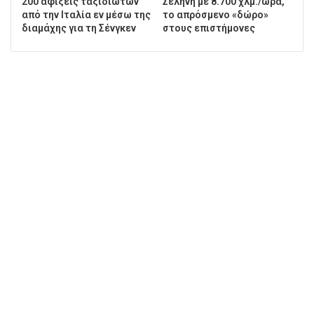
200 αφίξεις ταξιδιωτών
Σελήνη με 8.700 χλμ./ώρα,
από την Ιταλία εν μέσω της
το απρόσμενο «δώρο»
διαμάχης για τη Σένγκεν
στους επιστήμονες