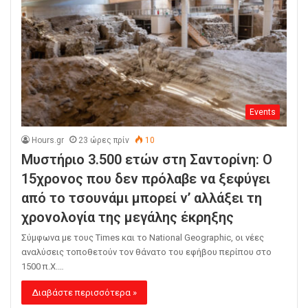
Events
Hours.gr
23 ώρες πρίν
10
Μυστήριο 3.500 ετών στη Σαντορίνη: Ο
15χρονος που δεν πρόλαβε να ξεφύγει
από το τσουνάμι μπορεί ν’ αλλάξει τη
χρονολογία της μεγάλης έκρηξης
Σύμφωνα με τους Times και το National Geographic, οι νέες
αναλύσεις τοποθετούν τον θάνατο του εφήβου περίπου στο
1500 π.Χ.…
Διαβάστε περισσότερα »