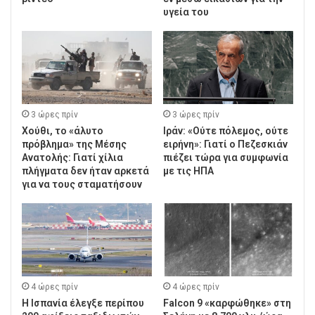
υγεία του
3 ώρες πρίν
3 ώρες πρίν
Χούθι, το «άλυτο
Ιράν: «Ούτε πόλεμος, ούτε
πρόβλημα» της Μέσης
ειρήνη»: Γιατί ο Πεζεσκιάν
Ανατολής: Γιατί χίλια
πιέζει τώρα για συμφωνία
πλήγματα δεν ήταν αρκετά
με τις ΗΠΑ
για να τους σταματήσουν
4 ώρες πρίν
4 ώρες πρίν
Η Ισπανία έλεγξε περίπου
Falcon 9 «καρφώθηκε» στη