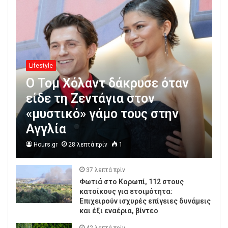
με τον Γιώργο Λιβάνη
Lifestyle
Ο Τομ Χόλαντ δάκρυσε όταν
είδε τη Ζεντάγια στον
«μυστικό» γάμο τους στην
Αγγλία
Hours.gr
28 λεπτά πρίν
1
37 λεπτά πρίν
Φωτιά στο Κορωπί, 112 στους
κατοίκους για ετοιμότητα:
Επιχειρούν ισχυρές επίγειες δυνάμεις
και έξι εναέρια, βίντεο