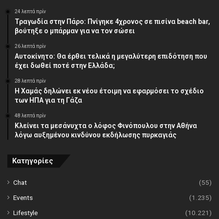
24 λεπτά πρίν
Τραγωδία στην Πάρο: Πνίγηκε 4χρονος σε πισίνα beach bar,
βούτηξε ο μπάρμαν για να τον σώσει
26 λεπτά πρίν
Αυτοκίνητο: Θα έρθει τελικά η μεγαλύτερη επιδότηση που
έχει δωθεί ποτέ στην Ελλάδα;
28 λεπτά πρίν
Η Χαμάς δηλώνει εκ νέου έτοιμη να εφαρμόσει το σχέδιο
των ΗΠΑ για τη Γάζα
48 λεπτά πρίν
Κλείνει τα μεσάνυχτα ο λόφος Φινόπουλου στην Αθήνα
λόγω αυξημένου κινδύνου εκδήλωσης πυρκαγιάς
Κατηγορίες
Chat
(55)
Events
(1.235)
Lifestyle
(10.221)