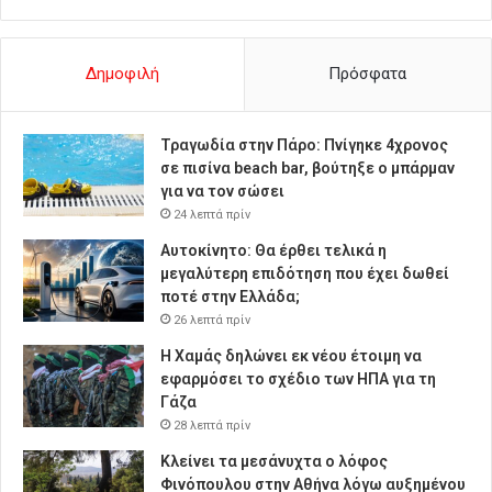
Δημοφιλή
Πρόσφατα
Τραγωδία στην Πάρο: Πνίγηκε 4χρονος
σε πισίνα beach bar, βούτηξε ο μπάρμαν
για να τον σώσει
24 λεπτά πρίν
Αυτοκίνητο: Θα έρθει τελικά η
μεγαλύτερη επιδότηση που έχει δωθεί
ποτέ στην Ελλάδα;
26 λεπτά πρίν
Η Χαμάς δηλώνει εκ νέου έτοιμη να
εφαρμόσει το σχέδιο των ΗΠΑ για τη
Γάζα
28 λεπτά πρίν
Κλείνει τα μεσάνυχτα ο λόφος
Φινόπουλου στην Αθήνα λόγω αυξημένου