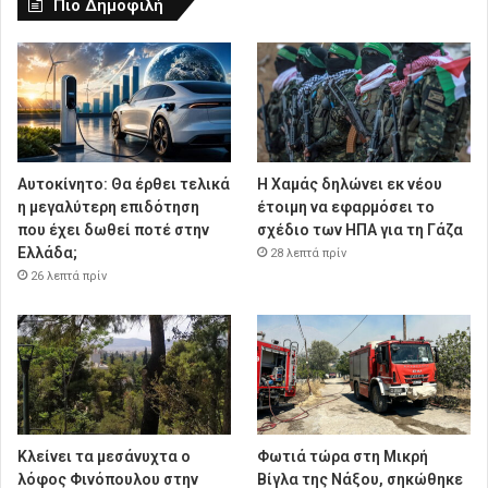
Πιο Δημοφιλή
Αυτοκίνητο: Θα έρθει τελικά
Η Χαμάς δηλώνει εκ νέου
η μεγαλύτερη επιδότηση
έτοιμη να εφαρμόσει το
που έχει δωθεί ποτέ στην
σχέδιο των ΗΠΑ για τη Γάζα
Ελλάδα;
28 λεπτά πρίν
26 λεπτά πρίν
Κλείνει τα μεσάνυχτα ο
Φωτιά τώρα στη Μικρή
λόφος Φινόπουλου στην
Βίγλα της Νάξου, σηκώθηκε