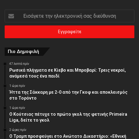
Εισάγετε
την
ηλεκτρονική
σας
διεύθυνση
Πιο Δημοφιλή
47 λεπτά πρίν
Ρωσικά πλήγματα σε Κίεβο και Μπροβαρί: Τρεις νεκροί,
ανάμεσά τους ένα παιδί
1 ώρα πρίν
Ήττα της Σάκκαρη με 2-0 από την Γκοφ και αποκλεισμός
στο Τορόντο
1 ώρα πρίν
Ο Κούτσιας πέτυχε το πρώτο γκολ της φετινής Primeira
Liga, δείτε το γκολ
2 ώρες πρίν
Ο Τραμπ προσφεύγει στο Ανώτατο Δικαστήριο: «Εθνική