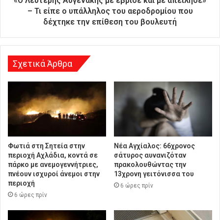
«Ο Λευτέρης Αυγενάκης με έβρισε και με απείλησε»
υ
– Τι είπε ο υπάλληλος του αεροδρομίου που
ν
δέχτηκε την επίθεση του βουλευτή
σ
η
Σχετικά Άρθρα
Φωτιά στη Σητεία στην
Νέα Αγχίαλος: 66χρονος
περιοχή Αχλάδια, κοντά σε
σάτυρος αυνανιζόταν
πάρκο με ανεμογεννήτριες,
πρακολουθώντας την
πνέουν ισχυροί άνεμοι στην
13χρονη γειτόνισσα του
περιοχή
6 ώρες πρίν
6 ώρες πρίν