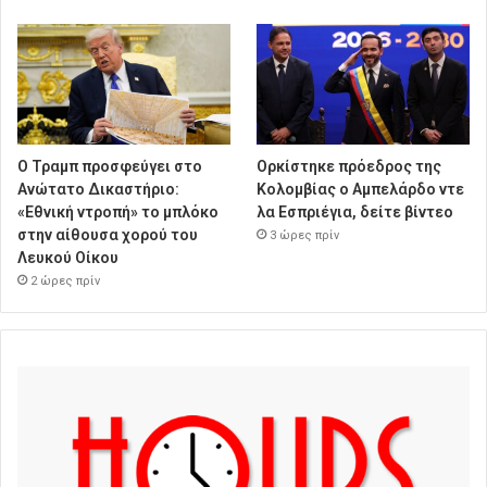
Ο Τραμπ προσφεύγει στο
Ορκίστηκε πρόεδρος της
Ανώτατο Δικαστήριο:
Κολομβίας ο Αμπελάρδο ντε
«Εθνική ντροπή» το μπλόκο
λα Εσπριέγια, δείτε βίντεο
στην αίθουσα χορού του
3 ώρες πρίν
Λευκού Οίκου
2 ώρες πρίν