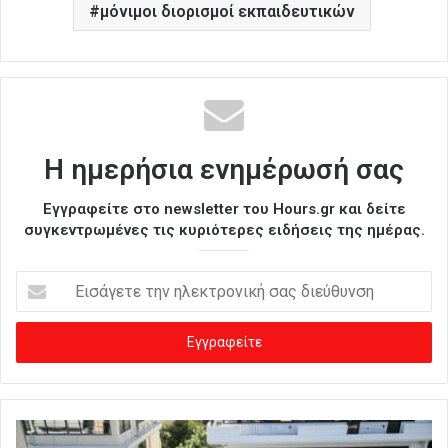
μόνιμοι διορισμοί εκπαιδευτικών
Η ημερήσια ενημέρωσή σας
Εγγραφείτε στο newsletter του Hours.gr και δείτε
συγκεντρωμένες τις κυριότερες ειδήσεις της ημέρας.
Ε
ι
σ
ά
γ
ε
τ
ε