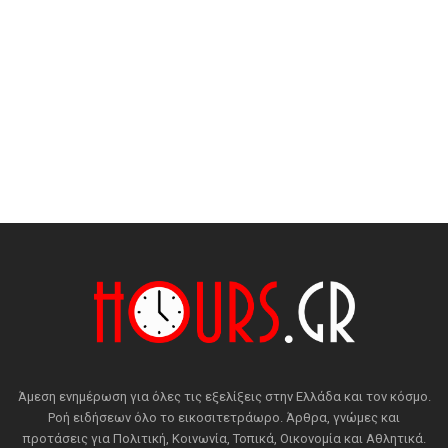
Άμεση ενημέρωση για όλες τις εξελίξεις στην Ελλάδα και τον κόσμο.
Ροή ειδήσεων όλο το εικοσιτετράωρο. Άρθρα, γνώμες και
προτάσεις για Πολιτική, Κοινωνία, Τοπικά, Οικονομία και Αθλητικά.