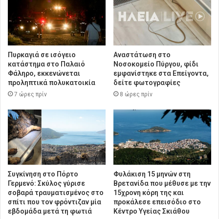
Πυρκαγιά σε ισόγειο
Αναστάτωση στο
κατάστημα στο Παλαιό
Νοσοκομείο Πύργου, φίδι
Φάληρο, εκκενώνεται
εμφανίστηκε στα Επείγοντα,
προληπτικά πολυκατοικία
δείτε φωτογραφίες
7 ώρες πρίν
8 ώρες πρίν
Συγκίνηση στο Πόρτο
Φυλάκιση 15 μηνών στη
Γερμενό: Σκύλος γύρισε
Βρετανίδα που μέθυσε με την
σοβαρά τραυματισμένος στο
15χρονη κόρη της και
σπίτι που τον φρόντιζαν μία
προκάλεσε επεισόδιο στο
εβδομάδα μετά τη φωτιά
Κέντρο Υγείας Σκιάθου