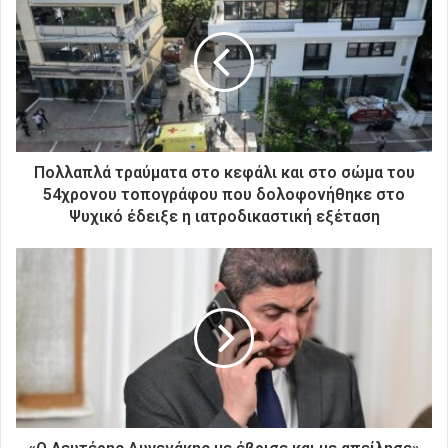
τ
η
ν
η
λ
ε
κ
τ
ρ
Πολλαπλά τραύματα στο κεφάλι και στο σώμα του
ο
54χρονου τοπογράφου που δολοφονήθηκε στο
ν
Ψυχικό έδειξε η ιατροδικαστική εξέταση
ι
κ
ή
σ
α
ς
δ
ι
ε
ύ
θ