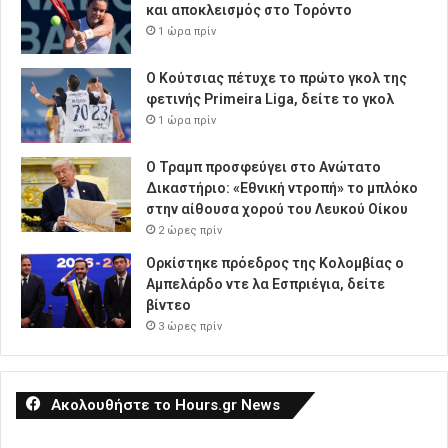
και αποκλεισμός στο Τορόντο
1 ώρα πρίν
Ο Κούτσιας πέτυχε το πρώτο γκολ της
φετινής Primeira Liga, δείτε το γκολ
1 ώρα πρίν
Ο Τραμπ προσφεύγει στο Ανώτατο
Δικαστήριο: «Εθνική ντροπή» το μπλόκο
στην αίθουσα χορού του Λευκού Οίκου
2 ώρες πρίν
Ορκίστηκε πρόεδρος της Κολομβίας ο
Αμπελάρδο ντε λα Εσπριέγια, δείτε
βίντεο
3 ώρες πρίν
Ακολουθήστε το Hours.gr News