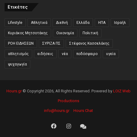
Ετικέτες
Lifestyle
Αθλητικά
Διεθνή
Ελλάδα
ΗΠΑ
Ισραήλ
Κυριάκος Μητσοτάκης
Οικονομία
Πολιτική
ΡΟΗ ΕΙΔΗΣΕΩΝ
ΣΥΡΙΖΑ ΠΣ
Στέφανος Κασσελάκης
αθλητισμός
ειδήσεις
νέα
ποδόσφαιρο
υγεία
ψυχαγωγία
Hours.gr
© Copyright 2026, All Rights Reserved. Powered by
LOIZ Web
Productions
info@hours.gr
Hours Chat
Facebook
Instagram
Hours