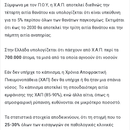
Σύμφωνα με τον Π.Ο.Υ, η Χ.Α.Π. αποτελεί διεθνώς την
τέταρτη αιτία θανάτου και υπολογίζεται ότι είναι υπεύθυνη
για το 5% περίπου όλων των θανάτων παγκοσμίως. Εκτιμάται
ότι έως το 2030 θα αποτελεί την τρίτη αιτία θανάτου και την
πέμπτη αιτία αναπηρίας.
Στην Ελλάδα υπολογίζεται ότι πάσχουν από Χ.Α.Π. περί τα
700.000
άτομα, τα μισά από τα οποία αγνοούν ότι νοσούν.
Εάν δεν υπήρχε το κάπνισμα, η Χρόνια Αποφρακτική
Πνευμονοπάθεια (ΧΑΠ) δεν θα υπήρχε ή θα ήταν μια σπάνια
νόσος. Το κάπνισμα αποτελεί τη σπουδαιότερη αιτία
εμφάνισης της ΧΑΠ (85-90%), ενώ άλλα αίτια, όπως η
ατμοσφαιρική ρύπανση, ευθύνονται σε μικρότερο ποσοστό.
Τα στατιστικά στοιχεία αποδεικνύουν, ότι τη στιγμή που το
25-30%
όλων των εισαγωγών σε παθολογικές κλινικές