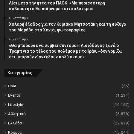
Λίσι μετά την ήττα του ΠΑΟΚ: «Με περισσότερη
σοβαρότητα θα παίρναμε κάτι καλύτερο»
45 λεπτά πρίν
Χαλαρή έξοδος για τον Κυριάκο Μητσοτάκη και τη σύζυγό
του Μαρέβα στα Χανιά, φωτογραφίες
48 λεπτά πρίν
«Θα μπορούσε να συμβεί σύντομα»: Αισιόδοξος ξανά ο
Τραμπ για το τέλος του πολέμου με το Ιράν, «δεν νομίζω
ότι μπορούν ν’ αντέξουν πολύ ακόμα»
Κατηγορίες
Chat
(55)
Events
(1.231)
Lifestyle
(10.167)
Αθλητικά
(5.878)
Ελλάδα
(22.839)
Κόσμος
(15.044)