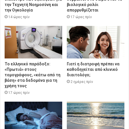
την Τεχνητή Νοημοσύνη και
βιολογικό ρολόι
την Ογκολογία
απορρυθμίζεται
14 ώρες πρίν
17 ώρες πρίν
Το ελληνικό παράδοξο:
Γιατί η διατροφή πρέπει να
«Πρωτιά» στους
καθοδηγείται από κλινικό
τομογράφους, «κάτω από τη
διαιτολόγο;
βάση» στα δεδομένα για τη
2 ημέρες πρίν
χρήση τους
17 ώρες πρίν