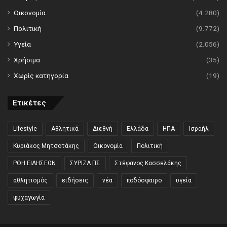
Οικονομία
(4.280)
Πολιτική
(9.772)
Υγεία
(2.056)
Χρήσιμα
(35)
Χωρίς κατηγορία
(19)
Ετικέτες
Lifestyle
Αθλητικά
Διεθνή
Ελλάδα
ΗΠΑ
Ισραήλ
Κυριάκος Μητσοτάκης
Οικονομία
Πολιτική
ΡΟΗ ΕΙΔΗΣΕΩΝ
ΣΥΡΙΖΑ ΠΣ
Στέφανος Κασσελάκης
αθλητισμός
ειδήσεις
νέα
ποδόσφαιρο
υγεία
ψυχαγωγία