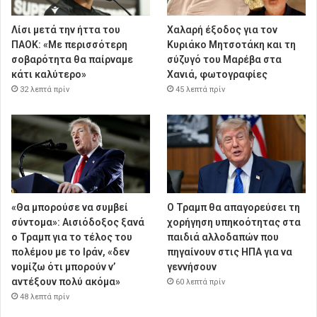
Λίσι μετά την ήττα του
Χαλαρή έξοδος για τον
ΠΑΟΚ: «Με περισσότερη
Κυριάκο Μητσοτάκη και τη
σοβαρότητα θα παίρναμε
σύζυγό του Μαρέβα στα
κάτι καλύτερο»
Χανιά, φωτογραφίες
32 λεπτά πρίν
45 λεπτά πρίν
«Θα μπορούσε να συμβεί
Ο Τραμπ θα απαγορεύσει τη
σύντομα»: Αισιόδοξος ξανά
χορήγηση υπηκοότητας στα
ο Τραμπ για το τέλος του
παιδιά αλλοδαπών που
πολέμου με το Ιράν, «δεν
πηγαίνουν στις ΗΠΑ για να
νομίζω ότι μπορούν ν’
γεννήσουν
αντέξουν πολύ ακόμα»
60 λεπτά πρίν
48 λεπτά πρίν