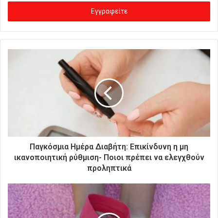
σ
ά
γ
ε
τ
ε
τ
η
ν
η
λ
ε
κ
τ
ρ
Παγκόσμια Ημέρα Διαβήτη: Επικίνδυνη η μη
ο
ικανοποιητική ρύθμιση- Ποιοι πρέπει να ελεγχθούν
ν
προληπτικά
ι
κ
ή
σ
α