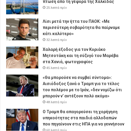
πτώση από τη γέφυρα της Χαλκίδας
25 λεπτά πρίν
Λίσι μετά την ήττα του ΠΑΟΚ: «Με
περισσότερη σοβαρότητα θα παίρναμε
κάτι καλύτερο»
32 λεπτά πρίν
Χαλαρή έξοδος για τον Κυριάκο
Μητσοτάκη και τη σύζυγό του Μαρέβα
στα Χανιά, φωτογραφίες
45 λεπτά πρίν
«Θα μπορούσε να συμβεί σύντομα»:
Αισιόδοξος ξανά ο Τραμπ για το τέλος
του πολέμου με το Ιράν, «δεν νομίζω ότι
μπορούν ν’ αντέξουν πολύ ακόμα»
48 λεπτά πρίν
Ο Τραμπ θα απαγορεύσει τη χορήγηση
υπηκοότητας στα παιδιά αλλοδαπών
που πηγαίνουν στις ΗΠΑ για να γεννήσουν
60 λεπτά πρίν