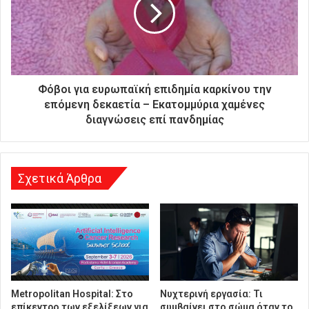
ς
δ
ι
ε
ύ
θ
Φόβοι για ευρωπαϊκή επιδημία καρκίνου την
υ
επόμενη δεκαετία – Εκατομμύρια χαμένες
ν
διαγνώσεις επί πανδημίας
σ
η
Σχετικά Άρθρα
Metropolitan Hospital: Στο
Νυχτερινή εργασία: Τι
επίκεντρο των εξελίξεων για
συμβαίνει στο σώμα όταν το