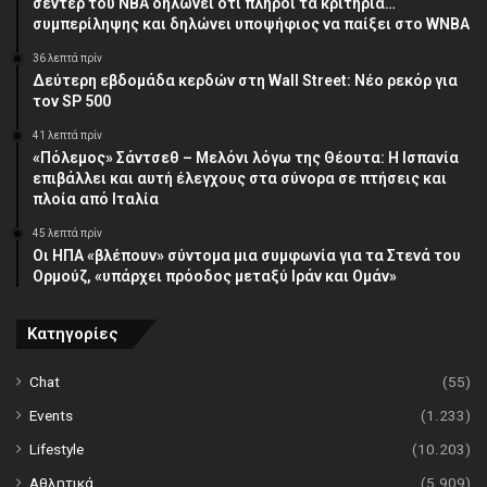
σέντερ του NBA δηλώνει ότι πληροί τα κριτήρια…
συμπερίληψης και δηλώνει υποψήφιος να παίξει στο WNBA
36 λεπτά πρίν
Δεύτερη εβδομάδα κερδών στη Wall Street: Νέο ρεκόρ για
τον SP 500
41 λεπτά πρίν
«Πόλεμος» Σάντσεθ – Μελόνι λόγω της Θέουτα: Η Ισπανία
επιβάλλει και αυτή έλεγχους στα σύνορα σε πτήσεις και
πλοία από Ιταλία
45 λεπτά πρίν
Οι ΗΠΑ «βλέπουν» σύντομα μια συμφωνία για τα Στενά του
Ορμούζ, «υπάρχει πρόοδος μεταξύ Ιράν και Ομάν»
Κατηγορίες
Chat
(55)
Events
(1.233)
Lifestyle
(10.203)
Αθλητικά
(5.909)