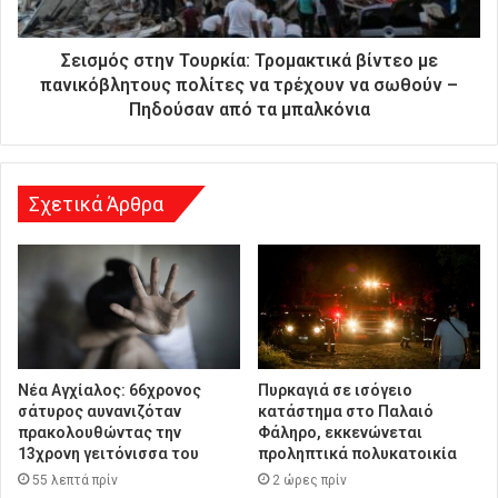
ι
ε
ύ
Σεισμός στην Τουρκία: Τρομακτικά βίντεο με
θ
πανικόβλητους πολίτες να τρέχουν να σωθούν –
υ
Πηδούσαν από τα μπαλκόνια
ν
σ
η
Σχετικά Άρθρα
Νέα Αγχίαλος: 66χρονος
Πυρκαγιά σε ισόγειο
σάτυρος αυνανιζόταν
κατάστημα στο Παλαιό
πρακολουθώντας την
Φάληρο, εκκενώνεται
13χρονη γειτόνισσα του
προληπτικά πολυκατοικία
55 λεπτά πρίν
2 ώρες πρίν