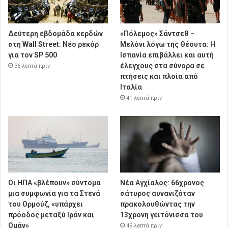
Δεύτερη εβδομάδα κερδών
«Πόλεμος» Σάντσεθ –
στη Wall Street: Νέο ρεκόρ
Μελόνι λόγω της Θέουτα: Η
για τον SP 500
Ισπανία επιβάλλει και αυτή
έλεγχους στα σύνορα σε
36 λεπτά πρίν
πτήσεις και πλοία από
Ιταλία
41 λεπτά πρίν
Οι ΗΠΑ «βλέπουν» σύντομα
Νέα Αγχίαλος: 66χρονος
μια συμφωνία για τα Στενά
σάτυρος αυνανιζόταν
του Ορμούζ, «υπάρχει
πρακολουθώντας την
πρόοδος μεταξύ Ιράν και
13χρονη γειτόνισσα του
Ομάν»
49 λεπτά πρίν