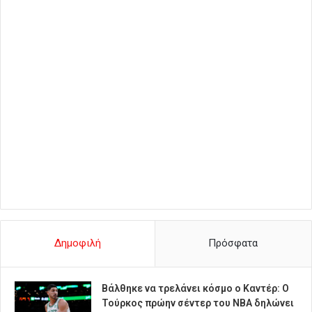
Δημοφιλή
Πρόσφατα
Βάλθηκε να τρελάνει κόσμο ο Καντέρ: Ο
Τούρκος πρώην σέντερ του NBA δηλώνει