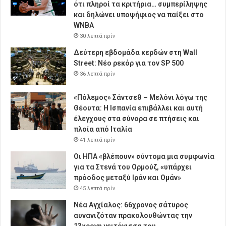
ότι πληροί τα κριτήρια… συμπερίληψης
και δηλώνει υποψήφιος να παίξει στο
WNBA
30 λεπτά πρίν
Δεύτερη εβδομάδα κερδών στη Wall
Street: Νέο ρεκόρ για τον SP 500
36 λεπτά πρίν
«Πόλεμος» Σάντσεθ – Μελόνι λόγω της
Θέουτα: Η Ισπανία επιβάλλει και αυτή
έλεγχους στα σύνορα σε πτήσεις και
πλοία από Ιταλία
41 λεπτά πρίν
Οι ΗΠΑ «βλέπουν» σύντομα μια συμφωνία
για τα Στενά του Ορμούζ, «υπάρχει
πρόοδος μεταξύ Ιράν και Ομάν»
45 λεπτά πρίν
Νέα Αγχίαλος: 66χρονος σάτυρος
αυνανιζόταν πρακολουθώντας την