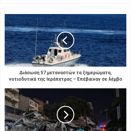
ε
τ
ε
τ
η
ν
η
λ
ε
κ
τ
ρ
Διάσωση 57 μεταναστών τα ξημερώματα,
ο
νοτιοδυτικά της Ιεράπετρας – Επέβαιναν σε λέμβο
ν
ι
κ
ή
σ
α
ς
δ