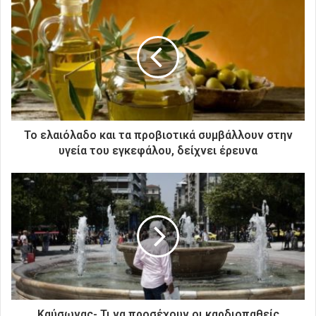
τ
η
ν
η
λ
ε
κ
τ
ρ
Το ελαιόλαδο και τα προβιοτικά συμβάλλουν στην
ο
υγεία του εγκεφάλου, δείχνει έρευνα
ν
ι
κ
ή
σ
α
ς
δ
ι
ε
ύ
Καύσωνας- Τι να προσέχουν οι καρδιοπαθείς