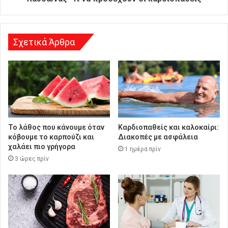
θ
υ
ν
σ
Σχετικά Άρθρα
η
Το λάθος που κάνουμε όταν
Καρδιοπαθείς και καλοκαίρι:
κόβουμε το καρπούζι και
Διακοπές με ασφάλεια
χαλάει πιο γρήγορα
1 ημέρα πρίν
3 ώρες πρίν