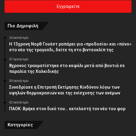
ηλεκτρονική
σας
διεύθυνση
Πιο Δημοφιλή
26 λεπτά πρίν
Η 13χρονη Νορθ Γουέστ ραπάρει για «προδοσία» και «πόνο»
στο νέο της τραγούδι, δείτε τη στο βιντεοκλίπ της
37 λεπτά πρίν
8χρονος τραυματίστηκε στο κεφάλι μετά από βουτιά σε
παραλία της Χαλκιδικής
39 λεπτά πρίν
Συνεδρίασε η Επιτροπή Εκτίμησης Κινδύνου λόγω των
υψηλών θερμοκρασιών και της ενίσχυσης των ανέμων
42 λεπτά πρίν
ΠΑΟΚ: Βρήκε στον δικό του… εκτελεστή τον νέο του φορ
Κατηγορίες