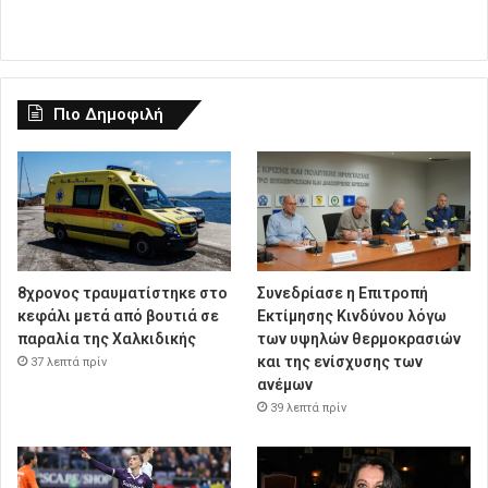
Πιο Δημοφιλή
8χρονος τραυματίστηκε στο
Συνεδρίασε η Επιτροπή
κεφάλι μετά από βουτιά σε
Εκτίμησης Κινδύνου λόγω
παραλία της Χαλκιδικής
των υψηλών θερμοκρασιών
και της ενίσχυσης των
37 λεπτά πρίν
ανέμων
39 λεπτά πρίν