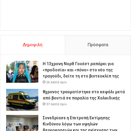
Δημοφιλή
Πρόσφατα
Η 13χρονη Νορθ Γουέστ ραπάρει για
«προδοσία» και «πόνο» στο νέο της
τραγούδι, δείτε τη στο βιντεοκλίπ της
26 λεπτά πρίν
8χρονος τραυματίστηκε στο κεφάλι μετά
από βουτιά σε παραλία της Χαλκιδικής
37 λεπτά πρίν
Συνεδρίασε η Επιτροπή Εκτίμησης
Κινδύνου λόγω των υψηλών
θερμοκρασιών και της ενίσχυσης των