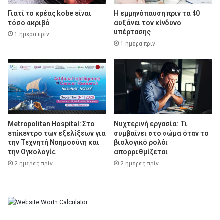
Γιατί το κρέας kobe είναι
Η εμμηνόπαυση πριν τα 40
τόσο ακριβό
αυξάνει τον κίνδυνο
υπέρτασης
1 ημέρα πρίν
1 ημέρα πρίν
Metropolitan Hospital: Στο
Νυχτερινή εργασία: Τι
επίκεντρο των εξελίξεων για
συμβαίνει στο σώμα όταν το
την Τεχνητή Νοημοσύνη και
βιολογικό ρολόι
την Ογκολογία
απορρυθμίζεται
2 ημέρες πρίν
2 ημέρες πρίν