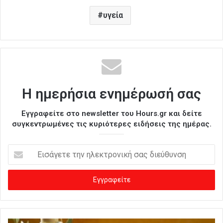
υγεία
Η ημερήσια ενημέρωσή σας
Εγγραφείτε στο newsletter του Hours.gr και δείτε
συγκεντρωμένες τις κυριότερες ειδήσεις της ημέρας.
Ε
ι
σ
ά
γ
ε
τ
ε