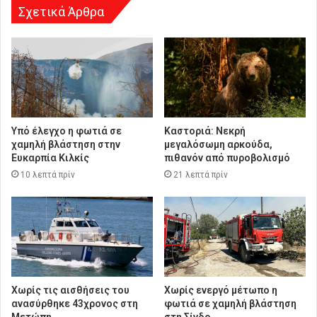
Σχετικά Άρθρα
Υπό έλεγχο η φωτιά σε
Καστοριά: Νεκρή
χαμηλή βλάστηση στην
μεγαλόσωμη αρκούδα,
Ευκαρπία Κιλκίς
πιθανόν από πυροβολισμό
10 λεπτά πρίν
21 λεπτά πρίν
Χωρίς τις αισθήσεις του
Χωρίς ενεργό μέτωπο η
ανασύρθηκε 43χρονος στη
φωτιά σε χαμηλή βλάστηση
Μετώπη
στη Σίνδο