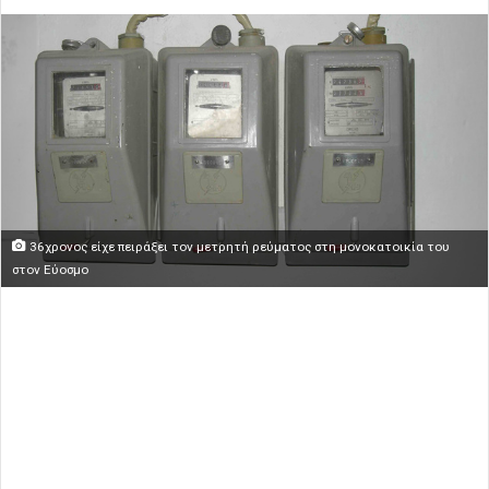
36χρονος είχε πειράξει τον μετρητή ρεύματος στη μονοκατοικία του
στον Εύοσμο