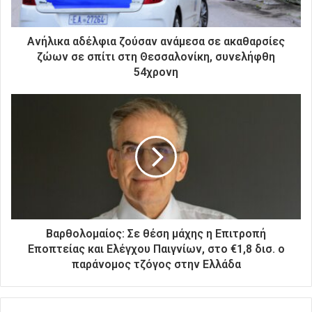
κ
τ
ρ
Ανήλικα αδέλφια ζούσαν ανάμεσα σε ακαθαρσίες
ο
ζώων σε σπίτι στη Θεσσαλονίκη, συνελήφθη
ν
54χρονη
ι
κ
ή
σ
α
ς
δ
ι
ε
ύ
θ
Βαρθολομαίος: Σε θέση μάχης η Επιτροπή
υ
Εποπτείας και Ελέγχου Παιγνίων, στο €1,8 δισ. ο
ν
παράνομος τζόγος στην Ελλάδα
σ
η