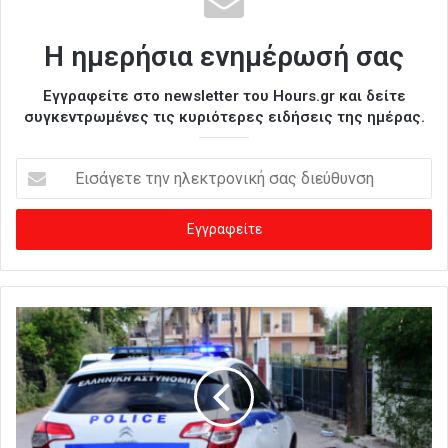
Η ημερήσια ενημέρωσή σας
Εγγραφείτε στο newsletter του Hours.gr και δείτε
συγκεντρωμένες τις κυριότερες ειδήσεις της ημέρας.
Ε
ι
σ
ά
γ
ε
τ
ε
τ
η
ν
η
λ
ε