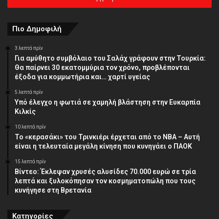
διεύθυνση
Πιο Δημοφιλή
3 λεπτά πρίν
Για αμύθητο συμβόλαιο του Σαλάχ γράφουν στην Τουρκία:
Θα παίρνει 30 εκατομμύρια τον χρόνο, προβλέπονται
έξοδα για κομμωτήρια και… χαρτί υγείας
5 λεπτά πρίν
Υπό έλεγχο η φωτιά σε χαμηλή βλάστηση στην Ευκαρπία
Κιλκίς
10 λεπτά πρίν
Το «κερασάκι» του Τρινκιέρι έρχεται από το NBA – Αυτή
είναι η τελευταία μεγάλη κίνηση που κυνηγάει ο ΠΑΟΚ
15 λεπτά πρίν
Βίντεο: Έκλεψαν χρυσές αλυσίδες 70.000 ευρώ σε τρία
λεπτά και ξυλοκόπησαν τον κοσμηματοπώλη που τους
κυνήγησε στη Βρετανία
Κατηγορίες