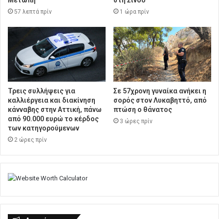
57 λεπτά πρίν
1 ώρα πρίν
Τρεις συλλήψεις για
Σε 57χρονη γυναίκα ανήκει η
καλλιέργεια και διακίνηση
σορός στον Λυκαβηττό, από
κάνναβης στην Αττική, πάνω
πτώση ο θάνατος
από 90.000 ευρώ το κέρδος
3 ώρες πρίν
των κατηγορούμενων
2 ώρες πρίν