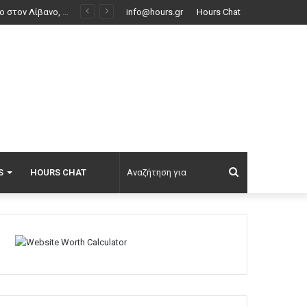
Επεισόδια μεταξύ διαδηλωτών και αστυνομικών έξω από τη Γερουσία στην Αργεντινή, δείτε βίντεο
info@hours.gr
Hours Chat
Αναζήτηση
S
HOURS CHAT
για