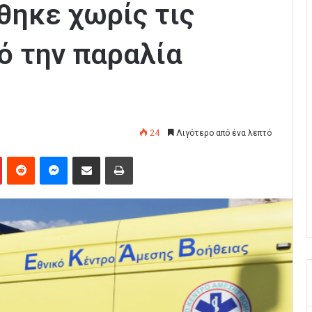
θηκε χωρίς τις
ό την παραλία
24
Λιγότερο από ένα λεπτό
Pinterest
Reddit
Messenger
Κοινοποίηση μέσω Email
Εκτύπωση