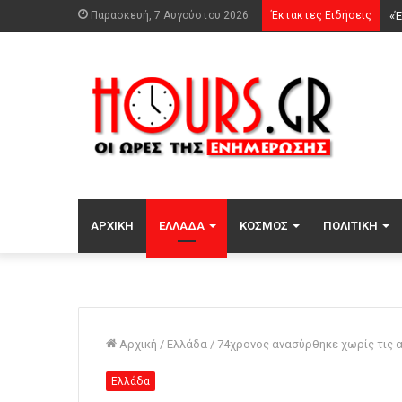
Παρασκευή, 7 Αυγούστου 2026
Έκτακτες Ειδήσεις
ΑΡΧΙΚΉ
ΕΛΛΆΔΑ
ΚΌΣΜΟΣ
ΠΟΛΙΤΙΚΉ
Αρχική
/
Ελλάδα
/
74χρονος ανασύρθηκε χωρίς τις α
Ελλάδα