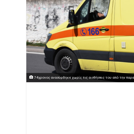
74χρονος ανασύρθηκε χωρίς τις αισθήσεις του από την παρ