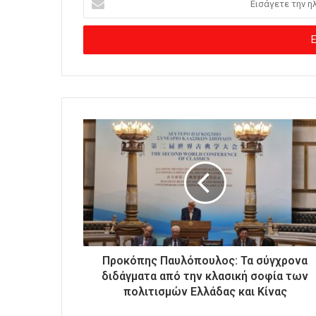
ι
σ
ά
γ
ε
τ
ε
τ
η
ν
η
λ
ε
κ
τ
ρ
ο
Προκόπης Παυλόπουλος: Τα σύγχρονα
ν
διδάγματα από την κλασική σοφία των
ι
πολιτισμών Ελλάδας και Κίνας
κ
ή