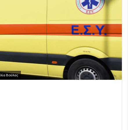
αλία Βούλας