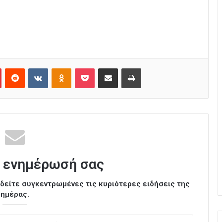
Pinterest
Reddit
VKontakte
Odnoklassniki
Pocket
Κοινοποίηση μέσω Email
Εκτύπωση
 ενημέρωσή σας
ι δείτε συγκεντρωμένες τις κυριότερες ειδήσεις της
ημέρας.