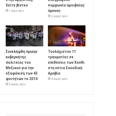
δείτε βίντεο
συμφωνία αμοιβαίας
άμυνας
1 ώρα πρίν
2 ώρες πρίν
Συνελήφθη πρώην
Τουλάχιστον 11
κυβερνήτης
τραυματίες σε
πολιτείας του
επιθέσεις των Χούθι
Μεξικού για την
στη νότια Σαουδική
εξαφάνιση των 43
Αραβία
φοιτητών το 2014
3 ώρες πρίν
3 ώρες πρίν