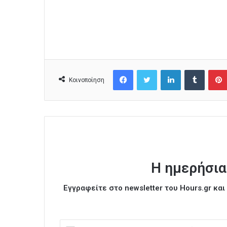
Facebook
Twitter
LinkedIn
Tumblr
Κοινοποίηση
Η ημερήσια
Εγγραφείτε στο newsletter του Hours.gr κα
Ε