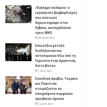
«Έγκλημα πολέμου» ο
ισραηλινός βομβαρδισμός
που σκότωσε
δημοσιογράφο στον
Λίβανο, καταγγέλλουν
τρεις ΜΚΟ
48 λεπτά πρίν
Επεισόδια μεταξύ
διαδηλωτών και
αστυνομικών έξω από τη
Γερουσία στην Αργεντινή,
δείτε βίντεο
1 ώρα πρίν
Σαουδική Αραβία, Τουρκία
και Πακιστάν
ετοιμάζονται να
υπογράψουν συμφωνία
αμοιβαίας άμυνας
2 ώρες πρίν