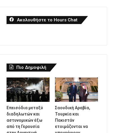
Ακολουθήστε το Hours Chat
Πιο Δημοφιλή
Επεισόδια μεταξύ
Σαουδική Αραβία,
διαδηλωτών και
Τουρκία και
αστυνομικών έξω
Πακιστάν
από τη Γερουσία
ετοιμάζονται να
στην Αργεντινή,
υπογράψουν