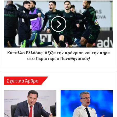
ι
κ
ή
σ
α
ς
δ
ι
ε
ύ
Κύπελλο Ελλάδας: Άξιζε την πρόκριση και την πήρε
θ
στο Περιστέρι ο Παναθηναϊκός!
υ
ν
σ
η
Σχετικά Άρθρα