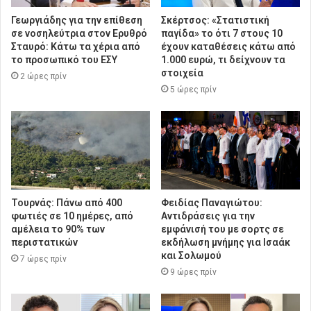
Γεωργιάδης για την επίθεση
Σκέρτσος: «Στατιστική
σε νοσηλεύτρια στον Ερυθρό
παγίδα» το ότι 7 στους 10
Σταυρό: Κάτω τα χέρια από
έχουν καταθέσεις κάτω από
το προσωπικό του ΕΣΥ
1.000 ευρώ, τι δείχνουν τα
στοιχεία
2 ώρες πρίν
5 ώρες πρίν
Τουρνάς: Πάνω από 400
Φειδίας Παναγιώτου:
φωτιές σε 10 ημέρες, από
Αντιδράσεις για την
αμέλεια το 90% των
εμφάνισή του με σορτς σε
περιστατικών
εκδήλωση μνήμης για Ισαάκ
και Σολωμού
7 ώρες πρίν
9 ώρες πρίν