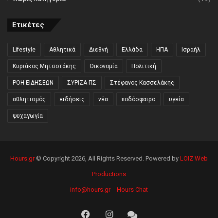
Ετικέτες
Lifestyle
Αθλητικά
Διεθνή
Ελλάδα
ΗΠΑ
Ισραήλ
Κυριάκος Μητσοτάκης
Οικονομία
Πολιτική
ΡΟΗ ΕΙΔΗΣΕΩΝ
ΣΥΡΙΖΑ ΠΣ
Στέφανος Κασσελάκης
αθλητισμός
ειδήσεις
νέα
ποδόσφαιρο
υγεία
ψυχαγωγία
Hours.gr
© Copyright 2026, All Rights Reserved. Powered by
LOIZ Web
Productions
info@hours.gr
Hours Chat
Facebook
Instagram
Hours