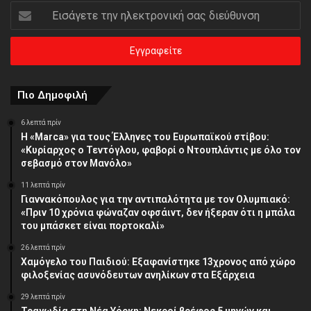
Εισάγετε
την
ηλεκτρονική
σας
διεύθυνση
Πιο Δημοφιλή
6 λεπτά πρίν
Η «Marca» για τους Έλληνες του Ευρωπαϊκού στίβου:
«Κυρίαρχος ο Τεντόγλου, φαβορί ο Ντουπλάντις με όλο τον
σεβασμό στον Μανόλο»
11 λεπτά πρίν
Γιαννακόπουλος για την αντιπαλότητα με τον Ολυμπιακό:
«Πριν 10 χρόνια φώναζαν οφσάιντ, δεν ήξεραν ότι η μπάλα
του μπάσκετ είναι πορτοκαλί»
26 λεπτά πρίν
Χαμόγελο του Παιδιού: Εξαφανίστηκε 13χρονος από χώρο
φιλοξενίας ασυνόδευτων ανηλίκων στα Εξάρχεια
29 λεπτά πρίν
Τραγωδία στη Νέα Υόρκη: Νεκροί βρέφος 5 μηνών και