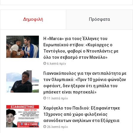
Δημοφιλή
Πρόσφατα
Η «Marca» για τους Έλληνες του
Ευρωπαϊκού στίβου: «Κυρίαρχος ο
Τεντόγλου, φαβορί ο Ντουπλάντις με
όλο τον σεβασμό στον Μανόλο»
6 λεπτά πρίν
Γιαννακόπουλος για την αντιπαλότητα με
τον Ολυμπιακό: «Πριν 10 χρόνια φώναζαν
οφσάιντ, δεν ήξεραν ότι η μπάλα του
μπάσκετ είναι πορτοκαλί»
11 λεπτά πρίν
Χαμόγελο του Παιδιού: Εξαφανίστηκε
13χρονος από χώρο φιλοξενίας
ασυνόδευτων ανηλίκων στα Εξάρχεια
26 λεπτά πρίν