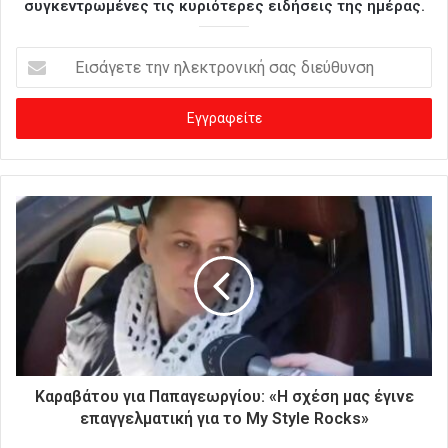
συγκεντρωμένες τις κυριότερες ειδήσεις της ημέρας.
Ε
ι
σ
ά
γ
ε
τ
ε
τ
η
ν
η
λ
ε
κ
τ
ρ
Καραβάτου για Παπαγεωργίου: «Η σχέση μας έγινε
ο
επαγγελματική για το My Style Rocks»
ν