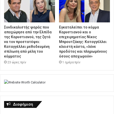
Συνδικαλιστής ψαράς που
Εγκαταλείπει το κόμμα
αποχώρησε από την Ελπίδα
Καρυστιανού και ο
της Καρυστιανού, της ζητά
επιχειρηματίας Νίκος
να τον προστατέψει:
Μπρουτζάκης: Καταγγέλλει
Καταγγέλλει μεθοδευμένη
κλειστή κάστα, «λένε
σπίλωση από μέλη του
προδότες και πληρωμένους
κόμματος
όσους αποχωρούν»
23 ώρες πρίν
1 ημέρα πρίν
Διαφήμιση