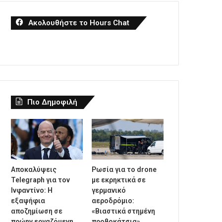
Ακολουθήστε το Hours Chat
Πιο Δημοφιλή
Αποκαλύψεις
Ρωσία για το drone
Telegraph για τον
με εκρηκτικά σε
Ινφαντίνο: Η
γερμανικό
εξαψήφια
αεροδρόμιο:
αποζημίωση σε
«Βιαστικά στημένη
πρώην εργαζόμενη
προβοκάτσια»