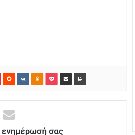
Pinterest
Reddit
VKontakte
Odnoklassniki
Pocket
Κοινοποίηση μέσω Email
Εκτύπωση
 ενημέρωσή σας