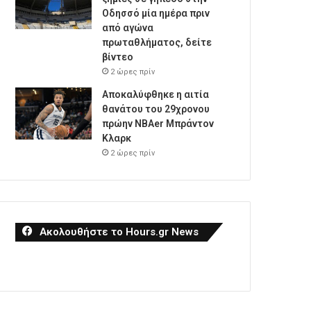
Οδησσό μία ημέρα πριν
από αγώνα
πρωταθλήματος, δείτε
βίντεο
2 ώρες πρίν
Αποκαλύφθηκε η αιτία
θανάτου του 29χρονου
πρώην NBAer Μπράντον
Κλαρκ
2 ώρες πρίν
Ακολουθήστε το Hours.gr News