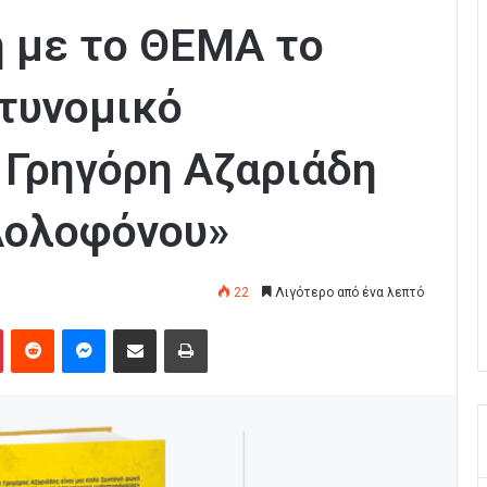
ή με το ΘΕMA το
τυνομικό
 Γρηγόρη Αζαριάδη
Δολοφόνου»
22
Λιγότερο από ένα λεπτό
Pinterest
Reddit
Messenger
Κοινοποίηση μέσω Email
Εκτύπωση