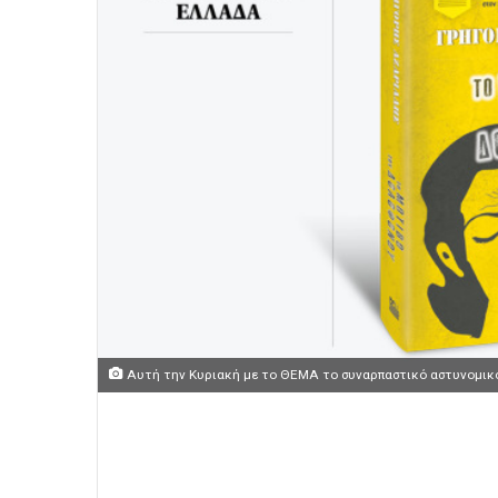
Αυτή την Κυριακή με το ΘΕMA το συναρπαστικό αστυνομικ