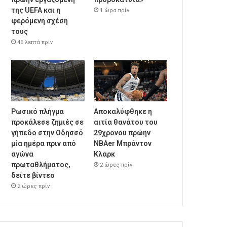
της UEFA και η
1 ώρα πρίν
φερόμενη σχέση
τους
46 λεπτά πρίν
Ρωσικό πλήγμα
Αποκαλύφθηκε η
προκάλεσε ζημιές σε
αιτία θανάτου του
γήπεδο στην Οδησσό
29χρονου πρώην
μία ημέρα πριν από
NBAer Μπράντον
αγώνα
Κλαρκ
πρωταθλήματος,
2 ώρες πρίν
δείτε βίντεο
2 ώρες πρίν