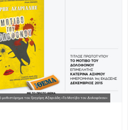
ό μυθιστόρημα του Γρηγόρη Αζαριάδη «Το Μοτίβο του Δολοφόνου»