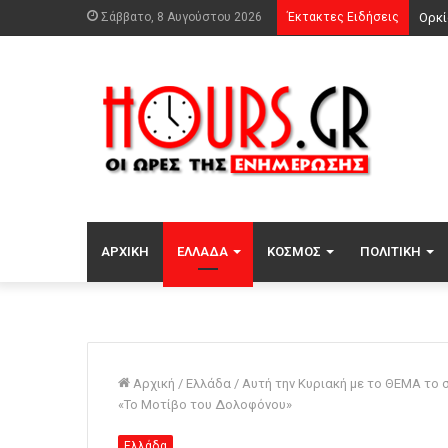
Σάββατο, 8 Αυγούστου 2026
Έκτακτες Ειδήσεις
ΑΡΧΙΚΉ
ΕΛΛΆΔΑ
ΚΌΣΜΟΣ
ΠΟΛΙΤΙΚΉ
Αρχική
/
Ελλάδα
/
Αυτή την Κυριακή με το ΘΕMA το
«Το Μοτίβο του Δολοφόνου»
Ελλάδα