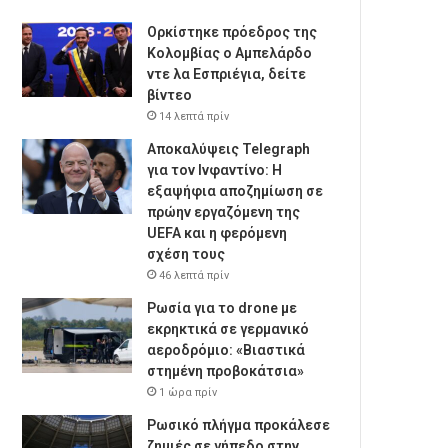
Ορκίστηκε πρόεδρος της
Κολομβίας ο Αμπελάρδο
ντε λα Εσπριέγια, δείτε
βίντεο
14 λεπτά πρίν
Αποκαλύψεις Telegraph
για τον Ινφαντίνο: Η
εξαψήφια αποζημίωση σε
πρώην εργαζόμενη της
UEFA και η φερόμενη
σχέση τους
46 λεπτά πρίν
Ρωσία για το drone με
εκρηκτικά σε γερμανικό
αεροδρόμιο: «Βιαστικά
στημένη προβοκάτσια»
1 ώρα πρίν
Ρωσικό πλήγμα προκάλεσε
ζημιές σε γήπεδο στην