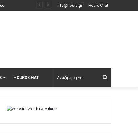
Αποκαλύψεις Telegraph για τον Ινφαντίνο: Η εξαψήφια αποζημίωση σε πρώην εργαζόμενη της UEFA και η φερόμενη σχέση τους
info@hours.gr
Hours Chat
Αναζήτηση
S
HOURS CHAT
για