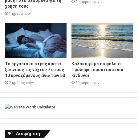
βάση» στα δεδομένα για τη
2 ημέρες πρίν
χρήση τους
1 ημέρα πρίν
Το εργασιακό στρες κρατά
Καλοκαίρι με ασφάλεια:
ξύπνιους τις νύχτες 7 στους
Πρόληψη, προστασία και
10 εργαζόμενους άνω των 50
κίνδυνοι
2 ημέρες πρίν
3 ημέρες πρίν
Διαφήμιση