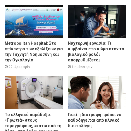
Metropolitan Hospital: Στο
Νυχτερινή εργασία: Τι
επίκεντρο των εξελίξεων για
συμβαίνει στο σώμα όταν το
την Τεχνητή Νοημοσύνη και
βιολογικό ρολόι
την Ογκολογία
απορρυθμίζεται
22 ώρες πρίν
1 ημέρα πρίν
Το ελληνικό παράδοξο:
Γιατί η διατροφή πρέπει να
«Πρωτιά» στους
καθοδηγείται από κλινικό
τομογράφους, «κάτω από τη
διαιτολόγο;