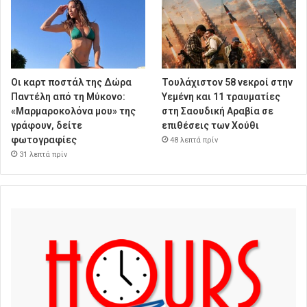
Οι καρτ ποστάλ της Δώρα
Τουλάχιστον 58 νεκροί στην
Παντέλη από τη Μύκονο:
Υεμένη και 11 τραυματίες
«Μαρμαροκολόνα μου» της
στη Σαουδική Αραβία σε
γράφουν, δείτε
επιθέσεις των Χούθι
φωτογραφίες
48 λεπτά πρίν
31 λεπτά πρίν