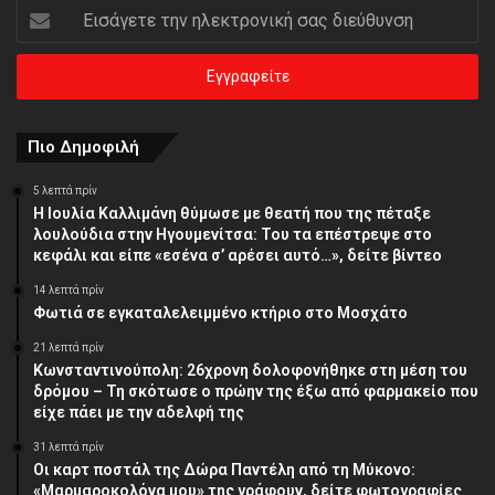
Εισάγετε
την
ηλεκτρονική
σας
διεύθυνση
Πιο Δημοφιλή
5 λεπτά πρίν
Η Ιουλία Καλλιμάνη θύμωσε με θεατή που της πέταξε
λουλούδια στην Ηγουμενίτσα: Του τα επέστρεψε στο
κεφάλι και είπε «εσένα σ’ αρέσει αυτό…», δείτε βίντεο
14 λεπτά πρίν
Φωτιά σε εγκαταλελειμμένο κτήριο στο Μοσχάτο
21 λεπτά πρίν
Κωνσταντινούπολη: 26χρονη δολοφονήθηκε στη μέση του
δρόμου – Τη σκότωσε ο πρώην της έξω από φαρμακείο που
είχε πάει με την αδελφή της
31 λεπτά πρίν
Οι καρτ ποστάλ της Δώρα Παντέλη από τη Μύκονο:
«Μαρμαροκολόνα μου» της γράφουν, δείτε φωτογραφίες