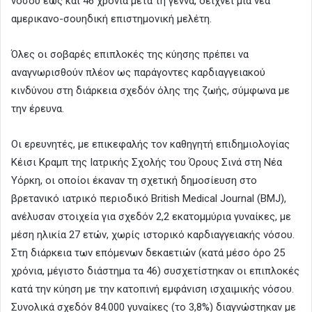
νόσου έως και 46 χρόνια μετά τη γέννα, δείχνει μια νέα
αμερικανο-σουηδική επιστημονική μελέτη.
Όλες οι σοβαρές επιπλοκές της κύησης πρέπει να
αναγνωρισθούν πλέον ως παράγοντες καρδιαγγειακού
κινδύνου στη διάρκεια σχεδόν όλης της ζωής, σύμφωνα με
την έρευνα.
Οι ερευνητές, με επικεφαλής τον καθηγητή επιδημιολογίας
Κέισι Κραμπ της Ιατρικής Σχολής του Όρους Σινά στη Νέα
Υόρκη, οι οποίοι έκαναν τη σχετική δημοσίευση στο
βρετανικό ιατρικό περιοδικό British Medical Journal (BMJ),
ανέλυσαν στοιχεία για σχεδόν 2,2 εκατομμύρια γυναίκες, με
μέση ηλικία 27 ετών, χωρίς ιστορικό καρδιαγγειακής νόσου.
Στη διάρκεια των επόμενων δεκαετιών (κατά μέσο όρο 25
χρόνια, μέγιστο διάστημα τα 46) συσχετίστηκαν οι επιπλοκές
κατά την κύηση με την κατοπινή εμφάνιση ισχαιμικής νόσου.
Συνολικά σχεδόν 84.000 γυναίκες (το 3,8%) διαγνώστηκαν με