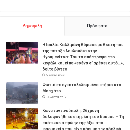
Δημοφιλή
Πρόσφατα
Η Ιουλία Καλλιμάνη θύμωσε με θεατή που
της πέταξε λουλούδια στην
Ηγουμενίτσα: Του τα επέστρεψε στο
κεφάλι και είπε «εσένα σ’ αρέσει αυτό…»,
δείτε βίντεο
5 λεπτά πρίν
Φωτιά σε εγκαταλελειμμένο κτήριο στο
Μοσχάτο
14 λεπτά πρίν
Κωνσταντινούπολη: 26χρονη
δολοφονήθηκε στη μέση του δρόμου – Τη
σκότωσε ο πρώην της έξω από
φαρμακείο που είχε πάει με την αδελφή