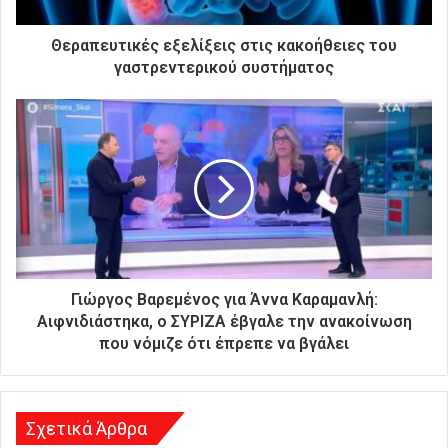
κ
τ
ρ
Θεραπευτικές εξελίξεις στις κακοήθειες του
ο
γαστρεντερικού συστήματος
ν
ι
κ
ή
σ
α
ς
δ
ι
ε
ύ
Γιώργος Βαρεμένος για Άννα Καραμανλή:
θ
Αιφνιδιάστηκα, ο ΣΥΡΙΖΑ έβγαλε την ανακοίνωση
υ
που νόμιζε ότι έπρεπε να βγάλει
ν
σ
η
Σχετικά Άρθρα