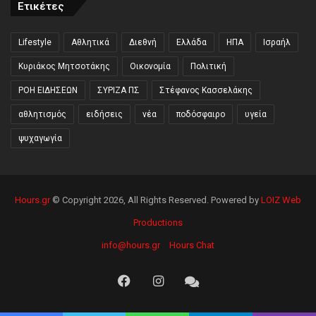
Ετικέτες
Lifestyle
Αθλητικά
Διεθνή
Ελλάδα
ΗΠΑ
Ισραήλ
Κυριάκος Μητσοτάκης
Οικονομία
Πολιτική
ΡΟΗ ΕΙΔΗΣΕΩΝ
ΣΥΡΙΖΑ ΠΣ
Στέφανος Κασσελάκης
αθλητισμός
ειδήσεις
νέα
ποδόσφαιρο
υγεία
ψυχαγωγία
Hours.gr
© Copyright 2026, All Rights Reserved. Powered by
LOIZ Web
Productions
info@hours.gr
Hours Chat
Facebook
Instagram
Hours
Chat