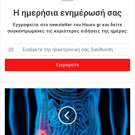
Η ημερήσια ενημέρωσή σας
Εγγραφείτε στο newsletter του Hours.gr και δείτε
συγκεντρωμένες τις κυριότερες ειδήσεις της ημέρας.
Ε
ι
σ
ά
γ
ε
τ
ε
τ
η
ν
η
λ
ε