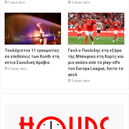
1 ώρα πρίν
2 ώρες πρίν
Τουλάχιστον 11 τραυματίες
Γκολ ο Παυλίδης στη εξάρα
σε επιθέσεις των Χούθι στη
της Μπενφίκα στη Χαρτς και
νότια Σαουδική Αραβία
μια ανάσα από τα play-offs
του Europa League, δείτε τα
2 ώρες πρίν
γκολ
3 ώρες πρίν