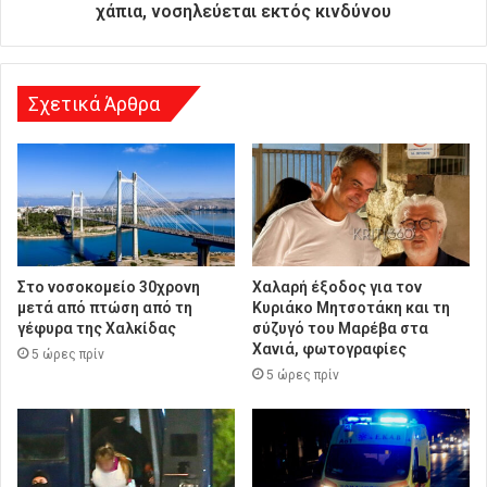
ν
χάπια, νοσηλεύεται εκτός κινδύνου
σ
η
Σχετικά Άρθρα
Στο νοσοκομείο 30χρονη
Χαλαρή έξοδος για τον
μετά από πτώση από τη
Κυριάκο Μητσοτάκη και τη
γέφυρα της Χαλκίδας
σύζυγό του Μαρέβα στα
Χανιά, φωτογραφίες
5 ώρες πρίν
5 ώρες πρίν