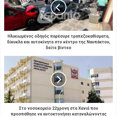
ν
η
λ
ε
κ
τ
ρ
Ηλικιωμένος οδηγός παρέσυρε τραπεζοκαθίσματα,
ο
δίκυκλα και αυτοκίνητα στο κέντρο της Ναυπάκτου,
ν
δείτε βίντεο
ι
κ
ή
σ
α
ς
δ
ι
ε
ύ
θ
Στο νοσοκομείο 22χρονη στα Χανιά που
υ
προσπάθησε να αυτοκτονήσει καταναλώνοντας