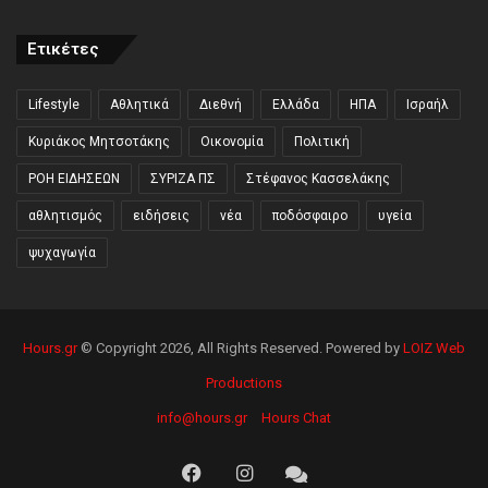
Ετικέτες
Lifestyle
Αθλητικά
Διεθνή
Ελλάδα
ΗΠΑ
Ισραήλ
Κυριάκος Μητσοτάκης
Οικονομία
Πολιτική
ΡΟΗ ΕΙΔΗΣΕΩΝ
ΣΥΡΙΖΑ ΠΣ
Στέφανος Κασσελάκης
αθλητισμός
ειδήσεις
νέα
ποδόσφαιρο
υγεία
ψυχαγωγία
Hours.gr
© Copyright 2026, All Rights Reserved. Powered by
LOIZ Web
Productions
info@hours.gr
Hours Chat
Facebook
Instagram
Hours