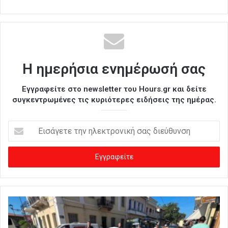
Η ημερήσια ενημέρωσή σας
Εγγραφείτε στο newsletter του Hours.gr και δείτε
συγκεντρωμένες τις κυριότερες ειδήσεις της ημέρας.
Ε
ι
σ
ά
γ
ε
τ
ε
τ
η