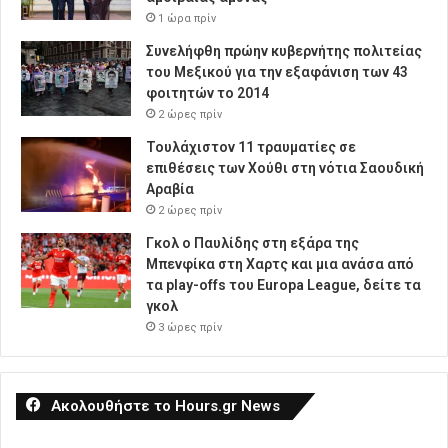
1 ώρα πρίν
Συνελήφθη πρώην κυβερνήτης πολιτείας
του Μεξικού για την εξαφάνιση των 43
φοιτητών το 2014
2 ώρες πρίν
Τουλάχιστον 11 τραυματίες σε
επιθέσεις των Χούθι στη νότια Σαουδική
Αραβία
2 ώρες πρίν
Γκολ ο Παυλίδης στη εξάρα της
Μπενφίκα στη Χαρτς και μια ανάσα από
τα play-offs του Europa League, δείτε τα
γκολ
3 ώρες πρίν
Ακολουθήστε το Hours.gr News