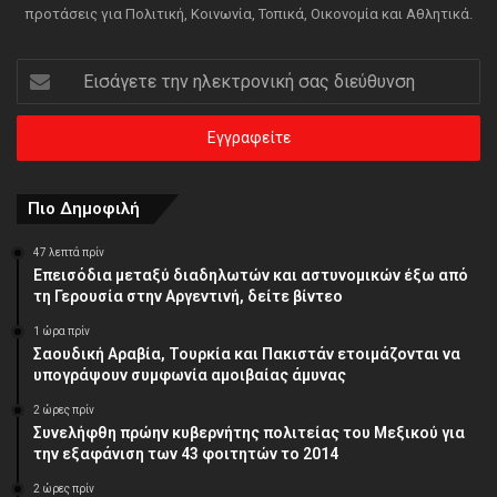
προτάσεις για Πολιτική, Κοινωνία, Τοπικά, Οικονομία και Αθλητικά.
Εισάγετε
την
ηλεκτρονική
σας
διεύθυνση
Πιο Δημοφιλή
47 λεπτά πρίν
Επεισόδια μεταξύ διαδηλωτών και αστυνομικών έξω από
τη Γερουσία στην Αργεντινή, δείτε βίντεο
1 ώρα πρίν
Σαουδική Αραβία, Τουρκία και Πακιστάν ετοιμάζονται να
υπογράψουν συμφωνία αμοιβαίας άμυνας
2 ώρες πρίν
Συνελήφθη πρώην κυβερνήτης πολιτείας του Μεξικού για
την εξαφάνιση των 43 φοιτητών το 2014
2 ώρες πρίν