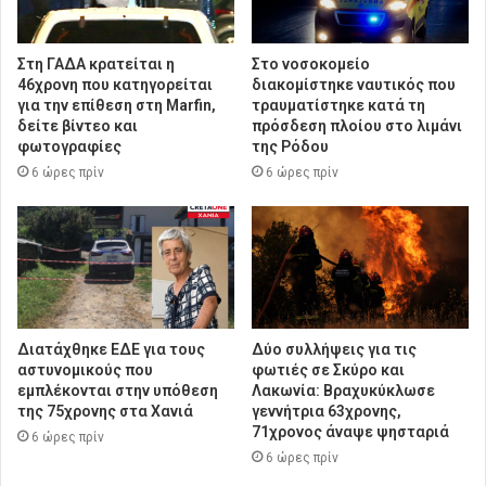
Στη ΓΑΔΑ κρατείται η
Στο νοσοκομείο
46χρονη που κατηγορείται
διακομίστηκε ναυτικός που
για την επίθεση στη Marfin,
τραυματίστηκε κατά τη
δείτε βίντεο και
πρόσδεση πλοίου στο λιμάνι
φωτογραφίες
της Ρόδου
6 ώρες πρίν
6 ώρες πρίν
Διατάχθηκε ΕΔΕ για τους
Δύο συλλήψεις για τις
αστυνομικούς που
φωτιές σε Σκύρο και
εμπλέκονται στην υπόθεση
Λακωνία: Βραχυκύκλωσε
της 75χρονης στα Χανιά
γεννήτρια 63χρονης,
71χρονος άναψε ψησταριά
6 ώρες πρίν
6 ώρες πρίν