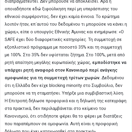
διαπραγματευτεί. Δεν μπορούσε να αποκλείσει. Άρα η
οποιαδήποτε εδώ ξιφούλκηση περί μη υπεράσπισης του
εθνικού συμφέροντος, δεν έχει καμία έννοια. Το ερώτημα
λοιπόν ήταν, επ΄αυτού του δεδομένου τι μπορούσε να κάνει η
χώρα;», είπε ο υπουργός Εθνικής Άμυνας και ενημέρωσε: «Ο
SAFE έχει δύο διαφορετικές κατηγορίες. Τη συμμετοχή σε
εξοπλιστικό πρόγραμμα με ποσοστό 35% και τη συμμετοχή
με 100%. Στο 35% δεν υφίσταται ζήτημα. Στο 100%, μετά από
ρητή απαίτηση μεγάλης ευρωπαϊκής χώρας,
εμποδίστηκε να
υπάρχει ρητή αναφορά στον Κανονισμό περί ανάγκης
ομοφωνίας για τη συμμετοχή τρίτων χωρών.
Δεδομένου
ότι η Ελλάδα δεν είχε blocking minority στο Συμβούλιο, δεν
μπορούσε να τη σταματήσει. Υπήρξε μια συμβιβαστική λύση.
Η Επιτροπή δήλωσε προφορικά και η δήλωσή της κατεγράφη
στα πρακτικά, δεν περιλαμβάνεται στο κείμενο του
Κανονισμού, ότι οτιδήποτε φέρει θα το φέρει με διατάξεις
που παραπέμπουν σε ομοφωνία. Αυτή είναι η προφορική
δήλωση που έχει καταχωρηθεί στα πρακτικά».