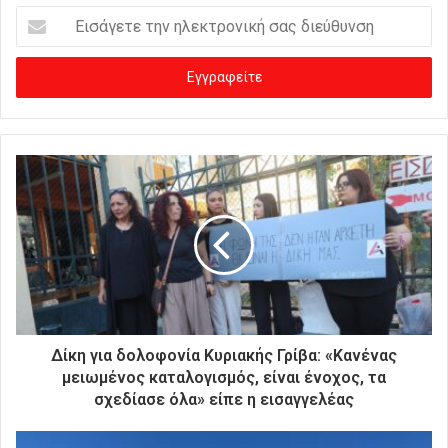
Ε
ι
σ
ά
γ
ε
τ
ε
τ
η
ν
η
λ
ε
κ
τ
ρ
Δίκη για δολοφονία Κυριακής Γρίβα: «Κανένας
ο
μειωμένος καταλογισμός, είναι ένοχος, τα
ν
σχεδίασε όλα» είπε η εισαγγελέας
ι
κ