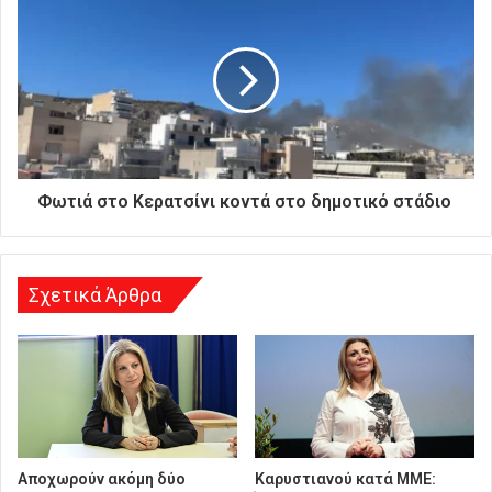
ή
σ
α
ς
δ
ι
ε
ύ
θ
Φωτιά στο Κερατσίνι κοντά στο δημοτικό στάδιο
υ
ν
σ
η
Σχετικά Άρθρα
Αποχωρούν ακόμη δύο
Καρυστιανού κατά ΜΜΕ: