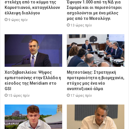
στελέχη από το κόμμα της
Έφυγαν 1.000 από τη ΝΔ για
Καρυστιανού, καταγγέλλουν
Σαμαρά και οι περισσότεροι
έλλειψη διαλόγου
ασχολούνται με ένα μέλος
μας από το Μεσολόγγι
9 ώρες πρίν
13 ώρες πρίν
Χατζηβασιλείου: Ψήφος
Μητσοτάκης: Στρατηγική
εμπιστοσύνης στην Ελλάδα η
προτεραιότητα η βιομηχανία,
είσοδος της Meridiam στο
στόχος μας ένα νέο
GSI
αναπτυξιακό άλμα
15 ώρες πρίν
17 ώρες πρίν