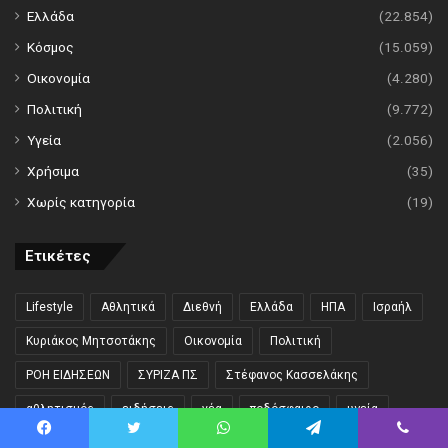
Ελλάδα
(22.854)
Κόσμος
(15.059)
Οικονομία
(4.280)
Πολιτική
(9.772)
Υγεία
(2.056)
Χρήσιμα
(35)
Χωρίς κατηγορία
(19)
Ετικέτες
Lifestyle
Αθλητικά
Διεθνή
Ελλάδα
ΗΠΑ
Ισραήλ
Κυριάκος Μητσοτάκης
Οικονομία
Πολιτική
ΡΟΗ ΕΙΔΗΣΕΩΝ
ΣΥΡΙΖΑ ΠΣ
Στέφανος Κασσελάκης
αθλητισμός
ειδήσεις
νέα
ποδόσφαιρο
υγεία
ψυχαγωγία
Facebook
Twitter
WhatsApp
Telegram
Viber