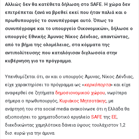
Αλλιώς δεν θα κατέθετα δήλωση στο SAFE. Η χώρα δεν
επιτρέπεται ξανά να βρεθεί εκεί που ήταν παλιά και ο
πρωθυπουργός το συνυπέγραψε αυτό. Όπως το
συνυπέγραψε και το υπουργείο Οικονομικών», δήλωσε ο
υπουργός Εθνικής Άμυνας Νίκος Δένδιας, απαντώντας,
από το βήμα της ολομέλειας, στα κόμματα της
αντιπολίτευσης που καταλόγισαν διγλωσσία στην
κυβέρνηση για το πρόγραμμα.
Υπενθυμίζεται ότι, αν και ο υπουργός Άμυνας, Νίκος Δένδιας,
είχε χαρακτηρίσει το πρόγραμμα ως «
κερκόπορτα
» και είχε
αναφερθεί σε ζητήματα
δημοσιονομικού χώρου
, νωρίτερα
σήμερα ο πρωθυπουργός,
Κυριάκος Μητσοτάκης
, με
ανάρτησή του στα social media ανακοίνωσε ότι η Ελλάδα θα
αξιοποιήσει το χρηματοδοτικό εργαλείο
SAFE
της
ΕΕ
,
διεκδικώντας χαμηλότοκα δάνεια ύψους τουλάχιστον 1,2
δισ. ευρώ για την άμυνα.