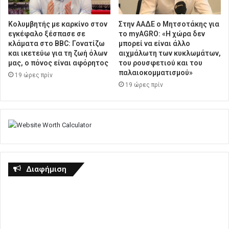
Κολυμβητής με καρκίνο στον
Στην ΑΑΔΕ ο Μητσοτάκης για
εγκέφαλο ξέσπασε σε
το myAGRO: «Η χώρα δεν
κλάματα στο BBC: Γονατίζω
μπορεί να είναι άλλο
και ικετεύω για τη ζωή όλων
αιχμάλωτη των κυκλωμάτων,
μας, ο πόνος είναι αφόρητος
του ρουσφετιού και του
παλαιοκομματισμού»
19 ώρες πρίν
19 ώρες πρίν
Διαφήμιση