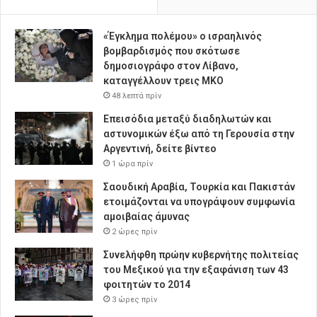
«Έγκλημα πολέμου» ο ισραηλινός
βομβαρδισμός που σκότωσε
δημοσιογράφο στον Λίβανο,
καταγγέλλουν τρεις ΜΚΟ
48 λεπτά πρίν
Επεισόδια μεταξύ διαδηλωτών και
αστυνομικών έξω από τη Γερουσία στην
Αργεντινή, δείτε βίντεο
1 ώρα πρίν
Σαουδική Αραβία, Τουρκία και Πακιστάν
ετοιμάζονται να υπογράψουν συμφωνία
αμοιβαίας άμυνας
2 ώρες πρίν
Συνελήφθη πρώην κυβερνήτης πολιτείας
του Μεξικού για την εξαφάνιση των 43
φοιτητών το 2014
3 ώρες πρίν