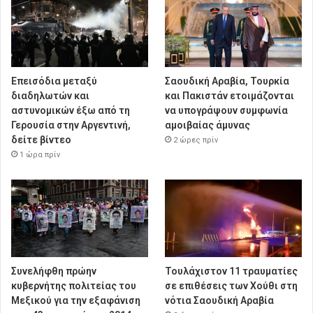
Επεισόδια μεταξύ
Σαουδική Αραβία, Τουρκία
διαδηλωτών και
και Πακιστάν ετοιμάζονται
αστυνομικών έξω από τη
να υπογράψουν συμφωνία
Γερουσία στην Αργεντινή,
αμοιβαίας άμυνας
δείτε βίντεο
2 ώρες πρίν
1 ώρα πρίν
Συνελήφθη πρώην
Τουλάχιστον 11 τραυματίες
κυβερνήτης πολιτείας του
σε επιθέσεις των Χούθι στη
Μεξικού για την εξαφάνιση
νότια Σαουδική Αραβία