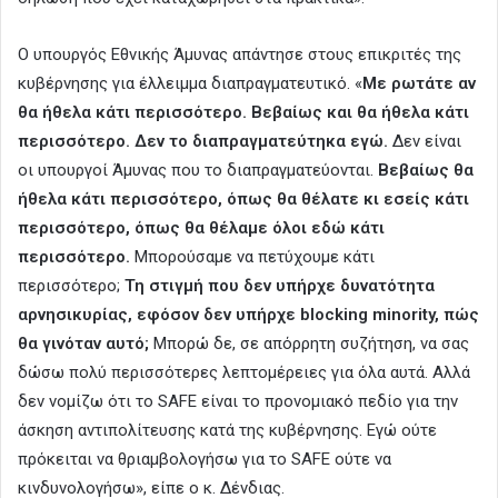
Ο υπουργός Εθνικής Άμυνας απάντησε στους επικριτές της
κυβέρνησης για έλλειμμα διαπραγματευτικό. «
Με ρωτάτε αν
θα ήθελα κάτι περισσότερο. Βεβαίως και θα ήθελα κάτι
περισσότερο. Δεν το διαπραγματεύτηκα εγώ.
Δεν είναι
οι υπουργοί Άμυνας που το διαπραγματεύονται.
Βεβαίως θα
ήθελα κάτι περισσότερο, όπως θα θέλατε κι εσείς κάτι
περισσότερο, όπως θα θέλαμε όλοι εδώ κάτι
περισσότερο.
Μπορούσαμε να πετύχουμε κάτι
περισσότερο;
Τη στιγμή που δεν υπήρχε δυνατότητα
αρνησικυρίας, εφόσον δεν υπήρχε blocking minority, πώς
θα γινόταν αυτό;
Μπορώ δε, σε απόρρητη συζήτηση, να σας
δώσω πολύ περισσότερες λεπτομέρειες για όλα αυτά. Αλλά
δεν νομίζω ότι το SAFE είναι το προνομιακό πεδίο για την
άσκηση αντιπολίτευσης κατά της κυβέρνησης. Εγώ ούτε
πρόκειται να θριαμβολογήσω για το SAFE ούτε να
κινδυνολογήσω», είπε ο κ. Δένδιας.