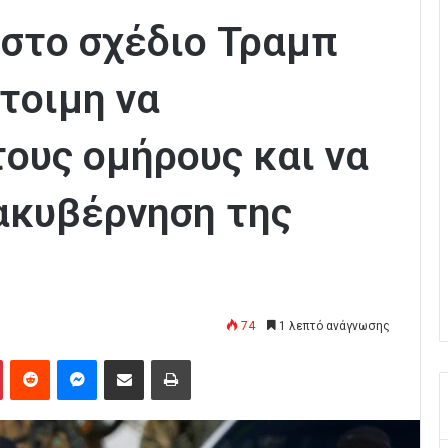
» στο σχέδιο Τραμπ
τοιμη να
ους ομήρους και να
ακυβέρνηση της
74
1 λεπτό ανάγνωσης
Pinterest
Reddit
Messenger
Κοινοποίηση μέσω Email
Εκτύπωση