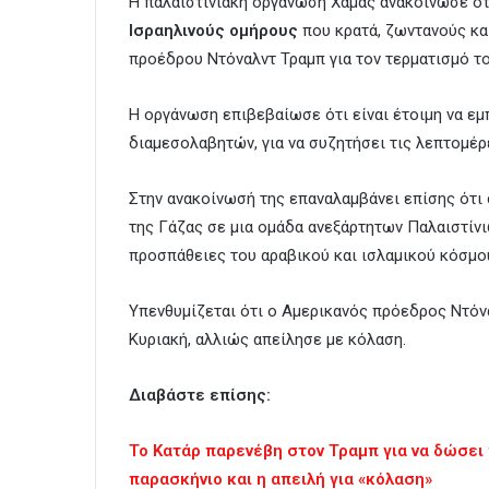
Η παλαιστινιακή οργάνωση Χαμάς ανακοίνωσε ό
Ισραηλινούς ομήρους
που κρατά, ζωντανούς κα
προέδρου Ντόναλντ Τραμπ για τον τερματισμό τ
Η οργάνωση επιβεβαίωσε ότι είναι έτοιμη να ε
διαμεσολαβητών, για να συζητήσει τις λεπτομέρ
Στην ανακοίνωσή της επαναλαμβάνει επίσης ότι
της Γάζας σε μια ομάδα ανεξάρτητων Παλαιστίνιω
προσπάθειες του αραβικού και ισλαμικού κόσμο
Υπενθυμίζεται ότι ο Αμερικανός πρόεδρος Ντόν
Κυριακή, αλλιώς απείλησε με κόλαση.
Διαβάστε επίσης:
Το Κατάρ παρενέβη στον Τραμπ για να δώσει
παρασκήνιο και η απειλή για «κόλαση»