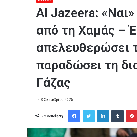
Al Jazeera: «Ναι
από τη Χαμάς – Έ
απελευθερώσει τ
παραδώσει τη δι
Γάζας
3 Οκτωβρίου 2025
Facebook
Twitter
LinkedIn
Tumblr
Κοινοποίηση