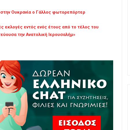
e στην Ουκρανία ο Γάλλος φωτορεπόρτερ
ς εκλογές εντός ενός έτους από το τέλος του
τεύουσα την Ανατολική Ιερουσαλήμ»