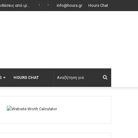
ει» τους γείτονες
info@hours.gr
Hours Chat
Αναζήτηση
S
HOURS CHAT
για