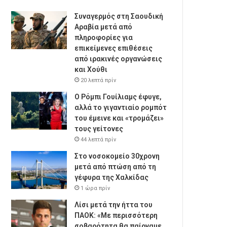
Συναγερμός στη Σαουδική
Αραβία μετά από
πληροφορίες για
επικείμενες επιθέσεις
από ιρακινές οργανώσεις
και Χούθι
20 λεπτά πρίν
Ο Ρόμπι Γουίλιαμς έφυγε,
αλλά το γιγαντιαίο ρομπότ
του έμεινε και «τρομάζει»
τους γείτονες
44 λεπτά πρίν
Στο νοσοκομείο 30χρονη
μετά από πτώση από τη
γέφυρα της Χαλκίδας
1 ώρα πρίν
Λίσι μετά την ήττα του
ΠΑΟΚ: «Με περισσότερη
σοβαρότητα θα παίρναμε