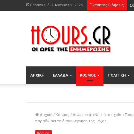
Παρασκευή, 7 Αυγούστου 2026
Έκτακτες Ειδήσεις
Ο 
ΑΡΧΙΚΉ
ΕΛΛΆΔΑ
ΚΌΣΜΟΣ
ΠΟΛΙΤΙΚΉ
Αρχική
/
Κόσμος
/
Al Jazeera: «Ναι» στο σχέδιο Τρα
παραδώσει τη διακυβέρνηση της Γάζας
Κόσμος