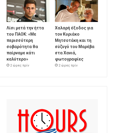
Λίσι μετά την ήττα
Χαλαρή έξοδος για
του ΠΑΟΚ: «Με
τον Κυριάκο
περισσότερη
Μητσοτάκη και τη
σοβαρότητα θα
σύζυγό του Μαρέβα
παίρναμε κάτι
στα Χανιά,
καλύτερο»
φωτογραφίες
2 ώρες πρίν
2 ώρες πρίν