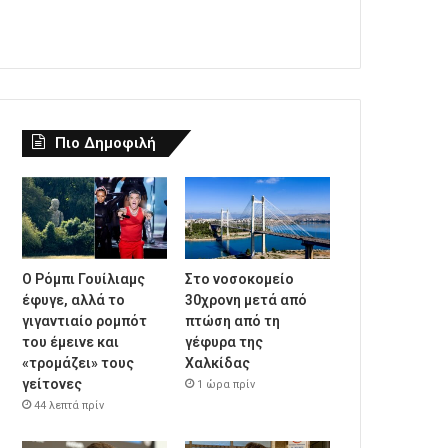
Πιο Δημοφιλή
Ο Ρόμπι Γουίλιαμς
Στο νοσοκομείο
έφυγε, αλλά το
30χρονη μετά από
γιγαντιαίο ρομπότ
πτώση από τη
του έμεινε και
γέφυρα της
«τρομάζει» τους
Χαλκίδας
γείτονες
1 ώρα πρίν
44 λεπτά πρίν