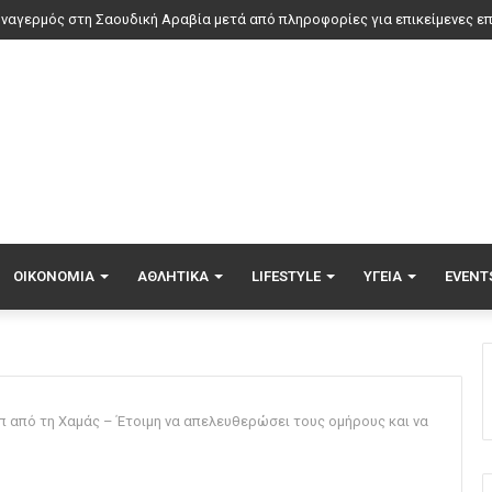
Ρόμπι Γουίλιαμς έφυγε, αλλά το γιγαντιαίο ρομπότ του έμεινε και «τρομάζ
ΟΙΚΟΝΟΜΊΑ
ΑΘΛΗΤΙΚΆ
LIFESTYLE
ΥΓΕΊΑ
EVENT
μπ από τη Χαμάς – Έτοιμη να απελευθερώσει τους ομήρους και να