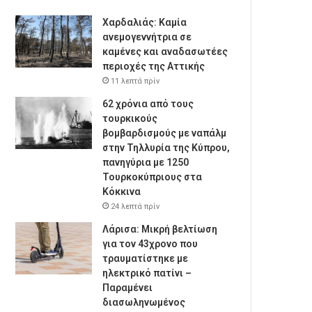
Χαρδαλιάς: Καμία
ανεμογεννήτρια σε
καμένες και αναδασωτέες
περιοχές της Αττικής
11 λεπτά πρίν
62 χρόνια από τους
τουρκικούς
βομβαρδισμούς με ναπάλμ
στην Τηλλυρία της Κύπρου,
πανηγύρια με 1250
Τουρκοκύπριους στα
Κόκκινα
24 λεπτά πρίν
Λάρισα: Μικρή βελτίωση
για τον 43χρονο που
τραυματίστηκε με
ηλεκτρικό πατίνι –
Παραμένει
διασωληνωμένος