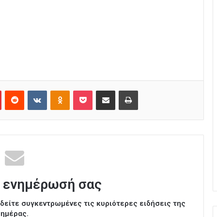
Pinterest
Reddit
VKontakte
Odnoklassniki
Pocket
Κοινοποίηση μέσω Email
Εκτύπωση
 ενημέρωσή σας
ι δείτε συγκεντρωμένες τις κυριότερες ειδήσεις της
ημέρας.