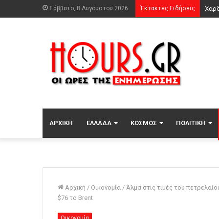
Σάββατο, 8 Αυγούστου 2026
Έκτακτες Ειδήσεις
ΑΡΧΙΚΉ
ΕΛΛΆΔΑ
ΚΌΣΜΟΣ
ΠΟΛΙΤΙΚΉ
Αρχική
/
Οικονομία
/
Άλμα στις τιμές του πετρελαίο
$76 το Brent
Οικονομία