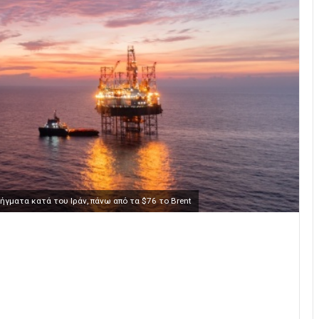
ήγματα κατά του Ιράν, πάνω από τα $76 το Brent