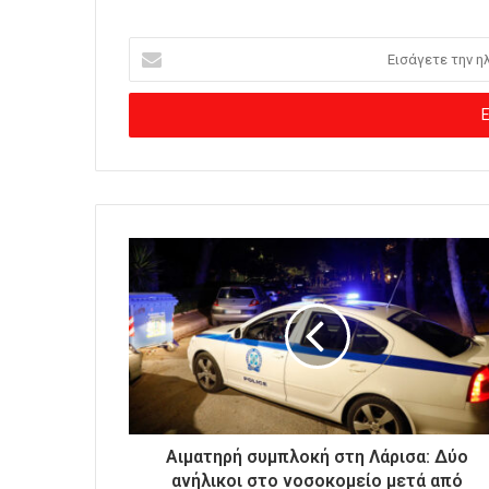
Ε
ι
σ
ά
γ
ε
τ
ε
τ
η
ν
η
λ
ε
κ
τ
ρ
ο
Αιματηρή συμπλοκή στη Λάρισα: Δύο
ν
ανήλικοι στο νοσοκομείο μετά από
ι