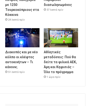
με 1250
διασωληνωμένος
Τουρκοκύπριους στα
37 λεπτά πρίν
Κόκκινα
24 λεπτά πρίν
Διακοπές και με νέο
Αθλητικές
κόλπο οι κλέφτες
μεταδόσεις: Πού θα
αυτοκινήτων – Τι
δείτε τα φιλικά ΑΕΚ,
κάνουν;
Άρη και Κηφισιάς –
Όλο το πρόγραμμα
51 λεπτά πρίν
1 ώρα πρίν