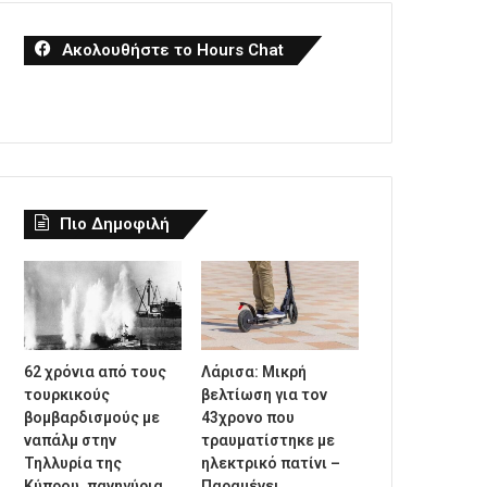
Ακολουθήστε το Hours Chat
Πιο Δημοφιλή
62 χρόνια από τους
Λάρισα: Μικρή
τουρκικούς
βελτίωση για τον
βομβαρδισμούς με
43χρονο που
ναπάλμ στην
τραυματίστηκε με
Τηλλυρία της
ηλεκτρικό πατίνι –
Κύπρου, πανηγύρια
Παραμένει