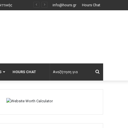
62 χρόνια από τους τουρκικούς βομβαρδισμούς με ναπάλμ στην Τηλλυρία της Κύπρου, πανηγύρια με 1250 Τουρκοκύπριους στα Κόκκινα
info@hours.gr
Hours Chat
Αναζήτηση
S
HOURS CHAT
για