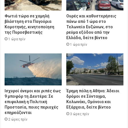
Φωτιά τώρα σε χαμηλή
Ουρές και καθυστερήσεις
βλάστηση στα Παγούρια
πάνω από 1 ώρα στο
Κομοτηνής, κινητοποίηση
Τελωνείο Ευζώνων, στο
της Πυροσβεστικής
ρεύμα εξόδου από την
Ελλάδα, δείτε βίντεο
1 ώρα πρίν
1 ώρα πρίν
Ισχυροί άνεμοι και ριπές έως
Έρημη πόλη η Αθήνα: Άδειοι
9 μποφόρ τη Δευτέρα: Σε
δρόμοι σε Σύνταγμα,
επιφυλακή η Πολιτική
Κολωνάκι, Ομόνοια και
Προστασία, ποιες περιοχές
Εξάρχεια, δείτε βίντεο
επηρεάζονται
3 ώρες πρίν
2 ώρες πρίν