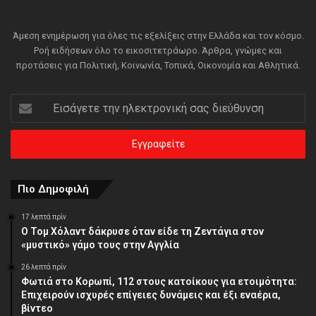
Άμεση ενημέρωση για όλες τις εξελίξεις στην Ελλάδα και τον κόσμο.
Ροή ειδήσεων όλο το εικοσιτετράωρο. Άρθρα, γνώμες και
προτάσεις για Πολιτική, Κοινωνία, Τοπικά, Οικονομία και Αθλητικά.
Εισάγετε
την
ηλεκτρονική
σας
διεύθυνση
Πιο Δημοφιλή
17 λεπτά πρίν
Ο Τομ Χόλαντ δάκρυσε όταν είδε τη Ζεντάγια στον
«μυστικό» γάμο τους στην Αγγλία
26 λεπτά πρίν
Φωτιά στο Κορωπί, 112 στους κατοίκους για ετοιμότητα:
Επιχειρούν ισχυρές επίγειες δυνάμεις και έξι εναέρια,
βίντεο