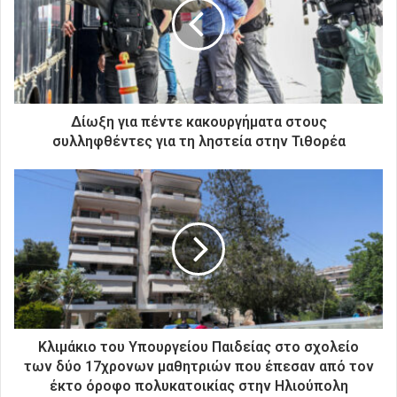
ν
η
λ
ε
κ
τ
ρ
Δίωξη για πέντε κακουργήματα στους
ο
συλληφθέντες για τη ληστεία στην Τιθορέα
ν
ι
κ
ή
σ
α
ς
δ
ι
ε
ύ
Κλιμάκιο του Υπουργείου Παιδείας στο σχολείο
θ
των δύο 17χρονων μαθητριών που έπεσαν από τον
υ
έκτο όροφο πολυκατοικίας στην Ηλιούπολη