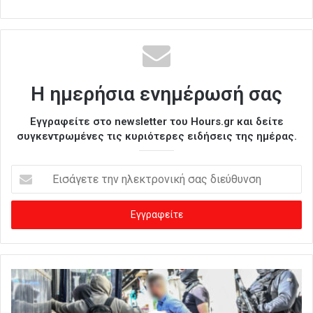
Η ημερήσια ενημέρωσή σας
Εγγραφείτε στο newsletter του Hours.gr και δείτε
συγκεντρωμένες τις κυριότερες ειδήσεις της ημέρας.
Ε
ι
σ
ά
γ
ε
τ
ε
τ
η