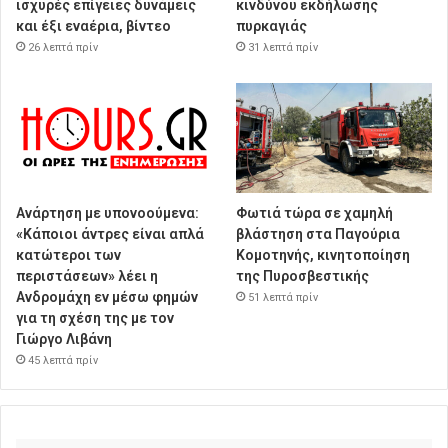
ισχυρές επίγειες δυνάμεις
κινδύνου εκδήλωσης
και έξι εναέρια, βίντεο
πυρκαγιάς
26 λεπτά πρίν
31 λεπτά πρίν
Ανάρτηση με υπονοούμενα:
Φωτιά τώρα σε χαμηλή
«Κάποιοι άντρες είναι απλά
βλάστηση στα Παγούρια
κατώτεροι των
Κομοτηνής, κινητοποίηση
περιστάσεων» λέει η
της Πυροσβεστικής
Ανδρομάχη εν μέσω φημών
51 λεπτά πρίν
για τη σχέση της με τον
Γιώργο Λιβάνη
45 λεπτά πρίν