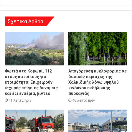
ν
σ
η
Σχετικά Άρθρα
Φωτιά στο Κορωπί, 112
Απαγόρευση κυκλοφορίας σε
στους κατοίκους για
δασικές περιοχές της
ετοιμότητα: Επιχειρούν
Χαλκιδικής λόγω υψηλού
ισχυρές επίγειες δυνάμεις
κινδύνου εκδήλωσης
και έξι εναέρια, βίντεο
πυρκαγιάς
41 λεπτά πρίν
46 λεπτά πρίν