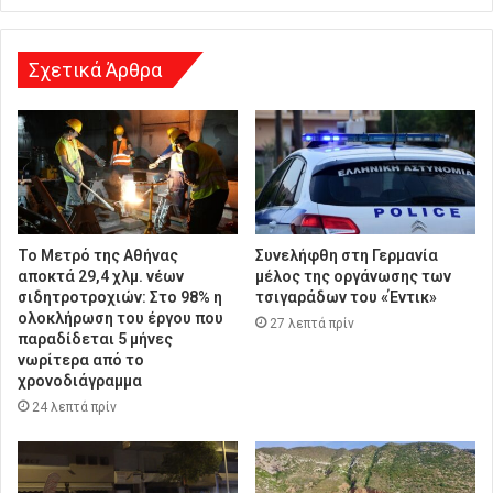
ν
σ
η
Σχετικά Άρθρα
Το Μετρό της Αθήνας
Συνελήφθη στη Γερμανία
αποκτά 29,4 χλμ. νέων
μέλος της οργάνωσης των
σιδητροτροχιών: Στο 98% η
τσιγαράδων του «Έντικ»
ολοκλήρωση του έργου που
27 λεπτά πρίν
παραδίδεται 5 μήνες
νωρίτερα από το
χρονοδιάγραμμα
24 λεπτά πρίν