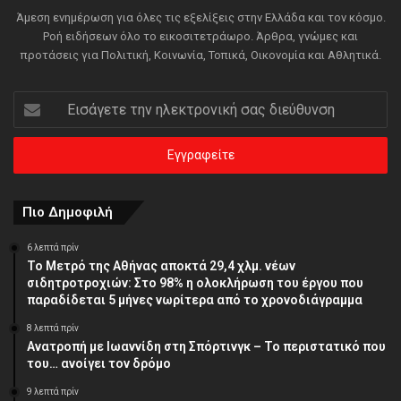
Άμεση ενημέρωση για όλες τις εξελίξεις στην Ελλάδα και τον κόσμο.
Ροή ειδήσεων όλο το εικοσιτετράωρο. Άρθρα, γνώμες και
προτάσεις για Πολιτική, Κοινωνία, Τοπικά, Οικονομία και Αθλητικά.
Εισάγετε
την
ηλεκτρονική
σας
διεύθυνση
Πιο Δημοφιλή
6 λεπτά πρίν
Το Μετρό της Αθήνας αποκτά 29,4 χλμ. νέων
σιδητροτροχιών: Στο 98% η ολοκλήρωση του έργου που
παραδίδεται 5 μήνες νωρίτερα από το χρονοδιάγραμμα
8 λεπτά πρίν
Ανατροπή με Ιωαννίδη στη Σπόρτινγκ – Το περιστατικό που
του… ανοίγει τον δρόμο
9 λεπτά πρίν