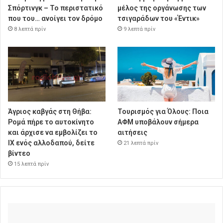
Σπόρτινγκ – Το περιστατικό
μέλος της οργάνωσης των
που του… ανοίγει τον δρόμο
τσιγαράδων του «Έντικ»
8 λεπτά πρίν
9 λεπτά πρίν
Άγριος καβγάς στη Θήβα:
Τουρισμός για Όλους: Ποια
Ρομά πήρε το αυτοκίνητο
ΑΦΜ υποβάλουν σήμερα
και άρχισε να εμβολίζει το
αιτήσεις
ΙΧ ενός αλλοδαπού, δείτε
21 λεπτά πρίν
βίντεο
15 λεπτά πρίν