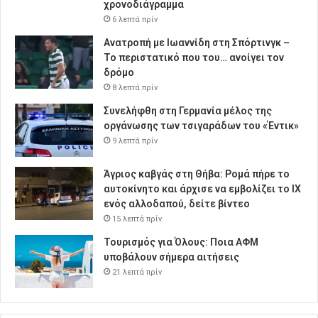
χρονοδιάγραμμα
6 λεπτά πρίν
Ανατροπή με Ιωαννίδη στη Σπόρτινγκ –
Το περιστατικό που του… ανοίγει τον
δρόμο
8 λεπτά πρίν
Συνελήφθη στη Γερμανία μέλος της
οργάνωσης των τσιγαράδων του «Έντικ»
9 λεπτά πρίν
Άγριος καβγάς στη Θήβα: Ρομά πήρε το
αυτοκίνητο και άρχισε να εμβολίζει το ΙΧ
ενός αλλοδαπού, δείτε βίντεο
15 λεπτά πρίν
Τουρισμός για Όλους: Ποια ΑΦΜ
υποβάλουν σήμερα αιτήσεις
21 λεπτά πρίν