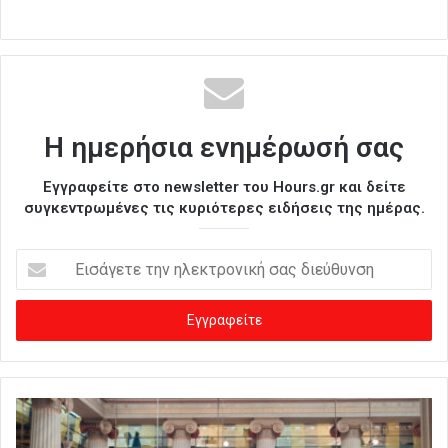
Η ημερήσια ενημέρωσή σας
Εγγραφείτε στο newsletter του Hours.gr και δείτε
συγκεντρωμένες τις κυριότερες ειδήσεις της ημέρας.
Ε
ι
σ
ά
γ
ε
τ
ε
τ