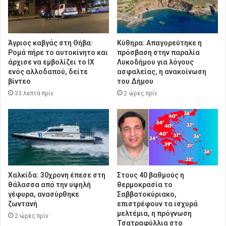
Άγριος καβγάς στη Θήβα:
Κύθηρα: Απαγορεύτηκε η
Ρομά πήρε το αυτοκίνητο και
πρόσβαση στην παραλία
άρχισε να εμβολίζει το ΙΧ
Λυκοδήμου για λόγους
ενός αλλοδαπού, δείτε
ασφαλείας, η ανακοίνωση
βίντεο
του Δήμου
33 λεπτά πρίν
2 ώρες πρίν
Χαλκίδα: 30χρονη έπεσε στη
Στους 40 βαθμούς η
θάλασσα από την υψηλή
θερμοκρασία το
γέφυρα, ανασύρθηκε
Σαββατοκύριακο,
ζωντανή
επιστρέφουν τα ισχυρά
μελτέμια, η πρόγνωση
2 ώρες πρίν
Τσατραφύλλια στο