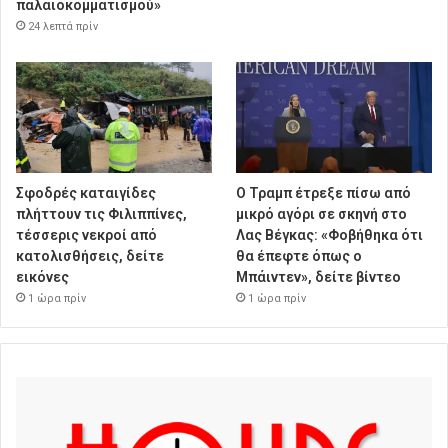
παλαιοκομματισμού»
24 λεπτά πρίν
Σφοδρές καταιγίδες
Ο Τραμπ έτρεξε πίσω από
πλήττουν τις Φιλιππίνες,
μικρό αγόρι σε σκηνή στο
τέσσερις νεκροί από
Λας Βέγκας: «Φοβήθηκα ότι
κατολισθήσεις, δείτε
θα έπεφτε όπως ο
εικόνες
Μπάιντεν», δείτε βίντεο
1 ώρα πρίν
1 ώρα πρίν