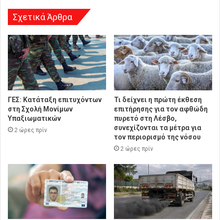
η
Σχετικά Άρθρα
ΓΕΣ: Κατάταξη επιτυχόντων
Τι δείχνει η πρώτη έκθεση
στη Σχολή Μονίμων
επιτήρησης για τον αφθώδη
Υπαξιωματικών
πυρετό στη Λέσβο,
συνεχίζονται τα μέτρα για
2 ώρες πρίν
τον περιορισμό της νόσου
2 ώρες πρίν