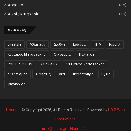
Χρήσιμα
(35)
Χωρίς κατηγορία
(19)
Ετικέτες
Lifestyle
Αθλητικά
Διεθνή
Ελλάδα
ΗΠΑ
Ισραήλ
Κυριάκος Μητσοτάκης
Οικονομία
Πολιτική
ΡΟΗ ΕΙΔΗΣΕΩΝ
ΣΥΡΙΖΑ ΠΣ
Στέφανος Κασσελάκης
αθλητισμός
ειδήσεις
νέα
ποδόσφαιρο
υγεία
ψυχαγωγία
Hours.gr
© Copyright 2026, All Rights Reserved. Powered by
LOIZ Web
Productions
info@hours.gr
Hours Chat