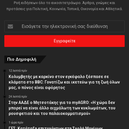
Ροή ειδήσεων όλο το εικοσιτετράωρο. Άρθρα, γνώμες και
προτάσεις για Πολιτική, Κοινωνία, Τοπικά, Οικονομία και Αθλητικά.
Εισάγετε
την
ηλεκτρονική
σας
διεύθυνση
Πιο Δημοφιλή
12 λεπτά πρίν
Κολυμβητής με καρκίνο στον εγκέφαλο ξέσπασε σε
κλάματα στο BBC: Γονατίζω και ικετεύω για τη ζωή όλων
μας, ο πόνος είναι αφόρητος
24 λεπτά πρίν
Στην ΑΑΔΕ ο Μητσοτάκης για το myAGRO: «Η χώρα δεν
μπορεί να είναι άλλο αιχμάλωτη των κυκλωμάτων, του
ρουσφετιού και του παλαιοκομματισμού»
1 ώρα πρίν
ΓΕΣ: Κατάταξη επιτυχόντων στη Σχολή Μονίμων