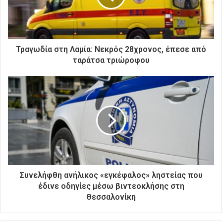
λ
ε
κ
τ
ρ
Τραγωδία στη Λαμία: Νεκρός 28χρονος, έπεσε από
ο
ταράτσα τριώροφου
ν
ι
κ
ή
σ
α
ς
δ
ι
ε
ύ
Συνελήφθη ανήλικος «εγκέφαλος» ληστείας που
θ
έδινε οδηγίες μέσω βιντεοκλήσης στη
υ
Θεσσαλονίκη
ν
σ