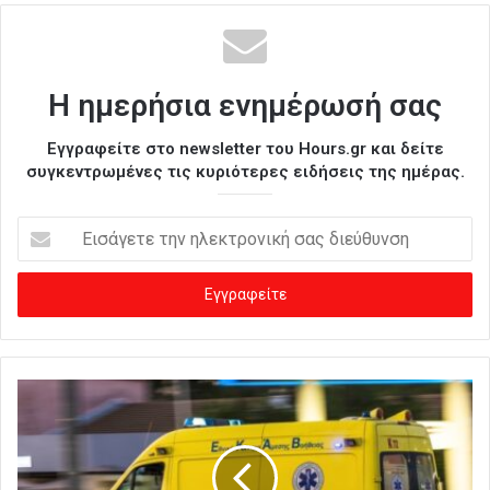
Η ημερήσια ενημέρωσή σας
Εγγραφείτε στο newsletter του Hours.gr και δείτε
συγκεντρωμένες τις κυριότερες ειδήσεις της ημέρας.
Ε
ι
σ
ά
γ
ε
τ
ε
τ
η
ν
η