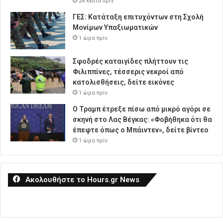
24 λεπτά πρίν
ΓΕΣ: Κατάταξη επιτυχόντων στη Σχολή
Μονίμων Υπαξιωματικών
1 ώρα πρίν
Σφοδρές καταιγίδες πλήττουν τις
Φιλιππίνες, τέσσερις νεκροί από
κατολισθήσεις, δείτε εικόνες
1 ώρα πρίν
Ο Τραμπ έτρεξε πίσω από μικρό αγόρι σε
σκηνή στο Λας Βέγκας: «Φοβήθηκα ότι θα
έπεφτε όπως ο Μπάιντεν», δείτε βίντεο
1 ώρα πρίν
Ακολουθήστε το Hours.gr News