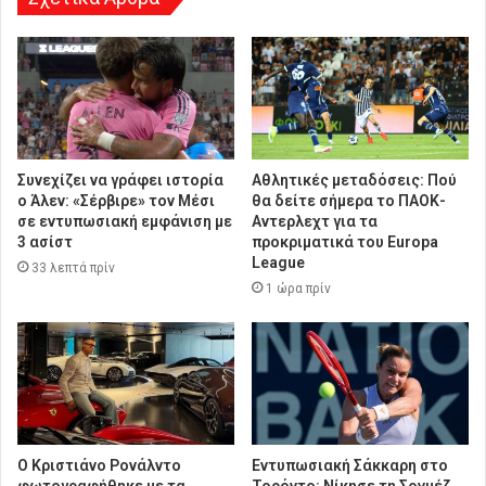
Συνεχίζει να γράφει ιστορία
Αθλητικές μεταδόσεις: Πού
ο Άλεν: «Σέρβιρε» τον Μέσι
θα δείτε σήμερα το ΠΑΟΚ-
σε εντυπωσιακή εμφάνιση με
Αντερλεχτ για τα
3 ασίστ
προκριματικά του Europa
League
33 λεπτά πρίν
1 ώρα πρίν
Ο Κριστιάνο Ρονάλντο
Εντυπωσιακή Σάκκαρη στο
φωτογραφήθηκε με τα
Τορόντο: Νίκησε τη Σονμέζ