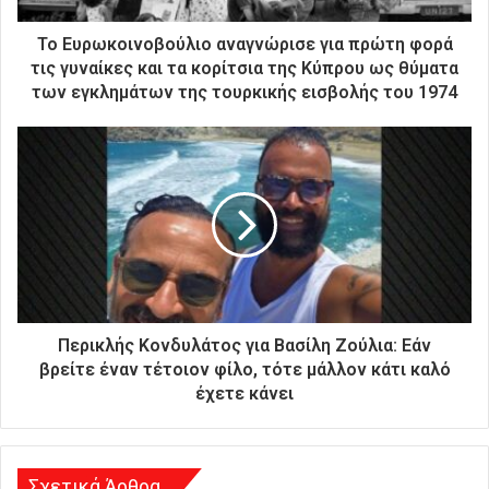
τ
ρ
Το Ευρωκοινοβούλιο αναγνώρισε για πρώτη φορά
ο
τις γυναίκες και τα κορίτσια της Κύπρου ως θύματα
ν
των εγκλημάτων της τουρκικής εισβολής του 1974
ι
κ
ή
σ
α
ς
δ
ι
ε
ύ
θ
Περικλής Κονδυλάτος για Βασίλη Ζούλια: Εάν
υ
βρείτε έναν τέτοιον φίλο, τότε μάλλον κάτι καλό
ν
έχετε κάνει
σ
η
Σχετικά Άρθρα