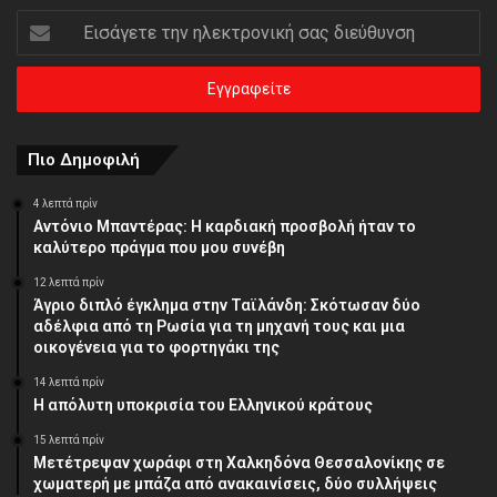
Εισάγετε
την
ηλεκτρονική
σας
διεύθυνση
Πιο Δημοφιλή
4 λεπτά πρίν
Αντόνιο Μπαντέρας: Η καρδιακή προσβολή ήταν το
καλύτερο πράγμα που μου συνέβη
12 λεπτά πρίν
Άγριο διπλό έγκλημα στην Ταϊλάνδη: Σκότωσαν δύο
αδέλφια από τη Ρωσία για τη μηχανή τους και μια
οικογένεια για το φορτηγάκι της
14 λεπτά πρίν
Η απόλυτη υποκρισία του Ελληνικού κράτους
15 λεπτά πρίν
Μετέτρεψαν χωράφι στη Χαλκηδόνα Θεσσαλονίκης σε
χωματερή με μπάζα από ανακαινίσεις, δύο συλλήψεις