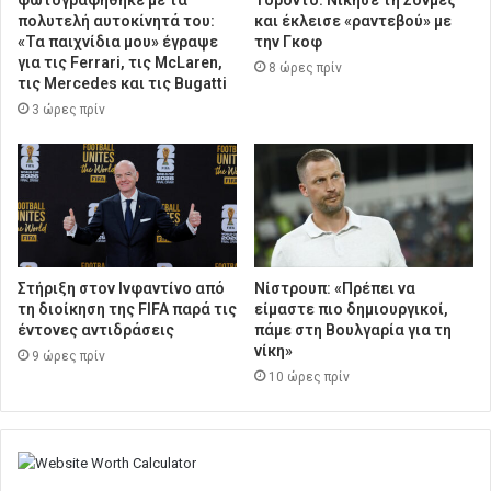
πολυτελή αυτοκίνητά του:
και έκλεισε «ραντεβού» με
«Τα παιχνίδια μου» έγραψε
την Γκοφ
για τις Ferrari, τις McLaren,
8 ώρες πρίν
τις Mercedes και τις Bugatti
3 ώρες πρίν
Στήριξη στον Ινφαντίνο από
Νίστρουπ: «Πρέπει να
τη διοίκηση της FIFA παρά τις
είμαστε πιο δημιουργικοί,
έντονες αντιδράσεις
πάμε στη Βουλγαρία για τη
νίκη»
9 ώρες πρίν
10 ώρες πρίν