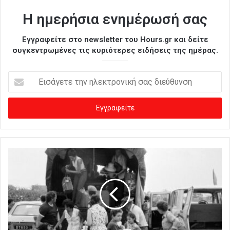
Η ημερήσια ενημέρωσή σας
Εγγραφείτε στο newsletter του Hours.gr και δείτε
συγκεντρωμένες τις κυριότερες ειδήσεις της ημέρας.
Ε
ι
σ
ά
γ
ε
τ
ε
τ
η
ν
η
λ
ε
κ