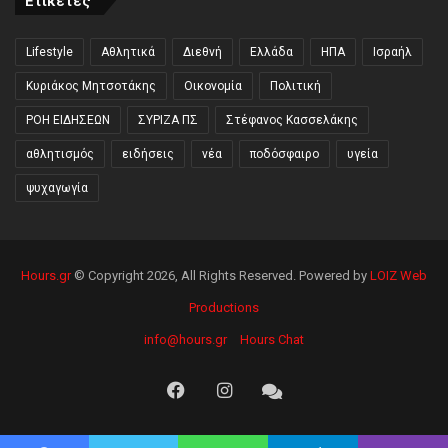
Ετικέτες
Lifestyle
Αθλητικά
Διεθνή
Ελλάδα
ΗΠΑ
Ισραήλ
Κυριάκος Μητσοτάκης
Οικονομία
Πολιτική
ΡΟΗ ΕΙΔΗΣΕΩΝ
ΣΥΡΙΖΑ ΠΣ
Στέφανος Κασσελάκης
αθλητισμός
ειδήσεις
νέα
ποδόσφαιρο
υγεία
ψυχαγωγία
Hours.gr
© Copyright 2026, All Rights Reserved. Powered by
LOIZ Web
Productions
info@hours.gr
Hours Chat
Facebook
Instagram
Hours
Chat