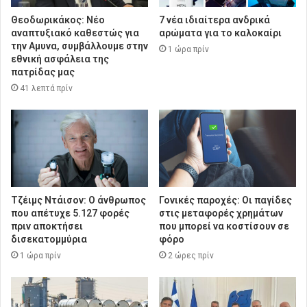
Θεοδωρικάκος: Νέο
7 νέα ιδιαίτερα ανδρικά
αναπτυξιακό καθεστώς για
αρώματα για το καλοκαίρι
την Αμυνα, συμβάλλουμε στην
1 ώρα πρίν
εθνική ασφάλεια της
πατρίδας μας
41 λεπτά πρίν
Τζέιμς Ντάισον: Ο άνθρωπος
Γονικές παροχές: Οι παγίδες
που απέτυχε 5.127 φορές
στις μεταφορές χρημάτων
πριν αποκτήσει
που μπορεί να κοστίσουν σε
δισεκατομμύρια
φόρο
1 ώρα πρίν
2 ώρες πρίν