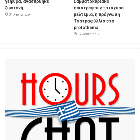
γέφυρα, ανασύρθηκε
Σαββατοκύριακο,
ζωντανή
επιστρέφουν τα ισχυρά
μελτέμια, η πρόγνωση
34 λεπτά πρίν
Τσατραφύλλια στο
protothema
37 λεπτά πρίν