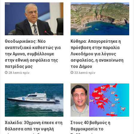
Θεοδωρικάκος: Νέο
Κύθηρα: Απαγορεύτηκε η
αναπτυξιακό καθεστώς για
πρόσβαση στην παραλία
την Αμυνα, συμβάλλουμε
Λυκοδήμου για λόγους
στην εθνική ασφάλεια της
ασφαλείας, η ανακοίνωση
πατρίδας μας
του Δήμου
28 λεπτά πρίν
33 λεπτά πρίν
Χαλκίδα: 30χρονη έπεσε στη
Στους 40 βαθμούς η
θάλασσα από την υψηλή
θερμοκρασία το