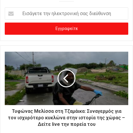
Ε
ι
σ
ά
γ
ε
τ
ε
τ
η
ν
η
λ
ε
κ
τ
ρ
Τυφώνας Μελίσσα στη Τζαμάικα: Συναγερμός για
ο
τον ισχυρότερο κυκλώνα στην ιστορία της χώρας –
ν
Δείτε live την πορεία του
ι