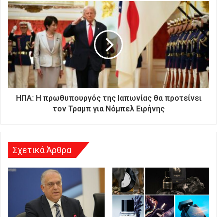
κ
ή
σ
α
ς
δ
ι
ε
ύ
θ
ΗΠΑ: Η πρωθυπουργός της Ιαπωνίας θα προτείνει
υ
τον Τραμπ για Νόμπελ Ειρήνης
ν
σ
η
Σχετικά Άρθρα