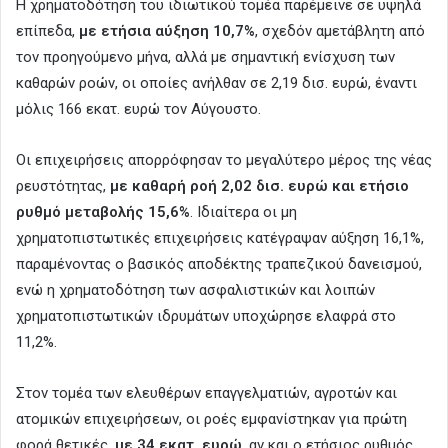
Η χρηματοδότηση του ιδιωτικού τομέα παρέμεινε σε υψηλά
επίπεδα,
με ετήσια αύξηση 10,7%
, σχεδόν αμετάβλητη από
τον προηγούμενο μήνα, αλλά με σημαντική ενίσχυση των
καθαρών ροών, οι οποίες ανήλθαν σε 2,19 δισ. ευρώ, έναντι
μόλις 166 εκατ. ευρώ τον Αύγουστο.
Οι επιχειρήσεις απορρόφησαν το μεγαλύτερο μέρος της νέας
ρευστότητας,
με καθαρή ροή 2,02 δισ. ευρώ και ετήσιο
ρυθμό μεταβολής 15,6%
. Ιδιαίτερα οι μη
χρηματοπιστωτικές επιχειρήσεις κατέγραψαν αύξηση 16,1%,
παραμένοντας ο βασικός αποδέκτης τραπεζικού δανεισμού,
ενώ η χρηματοδότηση των ασφαλιστικών και λοιπών
χρηματοπιστωτικών ιδρυμάτων υποχώρησε ελαφρά στο
11,2%.
Στον τομέα των ελευθέρων επαγγελματιών, αγροτών και
ατομικών επιχειρήσεων, οι ροές εμφανίστηκαν για πρώτη
φορά θετικές,
με 34 εκατ. ευρώ
, αν και ο ετήσιος ρυθμός