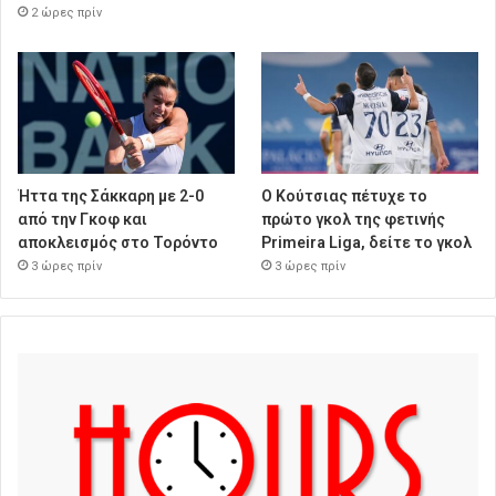
2 ώρες πρίν
Ήττα της Σάκκαρη με 2-0
Ο Κούτσιας πέτυχε το
από την Γκοφ και
πρώτο γκολ της φετινής
αποκλεισμός στο Τορόντο
Primeira Liga, δείτε το γκολ
3 ώρες πρίν
3 ώρες πρίν