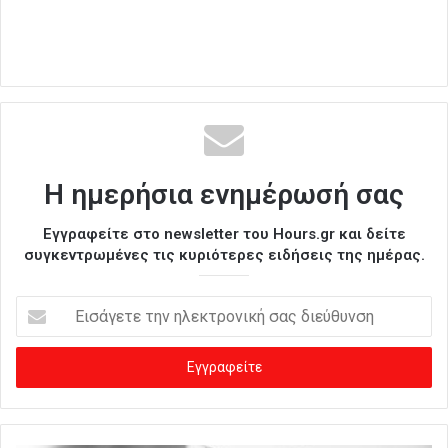
Η ημερήσια ενημέρωσή σας
Εγγραφείτε στο newsletter του Hours.gr και δείτε
συγκεντρωμένες τις κυριότερες ειδήσεις της ημέρας.
Ε
ι
σ
ά
γ
ε
τ