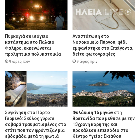
Πυρκαγιά σε ισόγειο
Αναστάτωση στο
κατάστημα στο Παλαιό
Νοσοκομείο Πύργου, φίδι
Φάληρο, εκκενώνεται
εμφανίστηκε στα Επείγοντα,
προληπτικά πολυκατοικία
δείτε φωτογραφίες
9 ώρες πρίν
9 ώρες πρίν
Συγκίνηση στο Πόρτο
Φυλάκιση 15 μηνών στη
Γερμενό: Σκύλος γύρισε
Βρετανίδα που μέθυσε με την
σοβαρά τραυματισμένος στο
15χρονη κόρη της και
σπίτι που τον φρόντιζαν μία
προκάλεσε επεισόδιο στο
εβδομάδα μετά τη φωτιά
Κέντρο Υγείας Σκιάθου