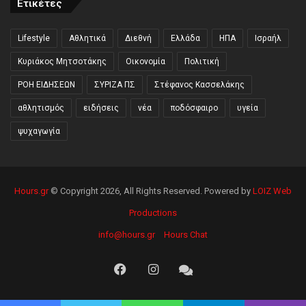
Ετικέτες
Lifestyle
Αθλητικά
Διεθνή
Ελλάδα
ΗΠΑ
Ισραήλ
Κυριάκος Μητσοτάκης
Οικονομία
Πολιτική
ΡΟΗ ΕΙΔΗΣΕΩΝ
ΣΥΡΙΖΑ ΠΣ
Στέφανος Κασσελάκης
αθλητισμός
ειδήσεις
νέα
ποδόσφαιρο
υγεία
ψυχαγωγία
Hours.gr
© Copyright 2026, All Rights Reserved. Powered by
LOIZ Web
Productions
info@hours.gr
Hours Chat
Facebook
Instagram
Hours
Chat