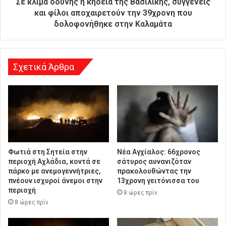
Σε κλίμα οδύνης η κηδεία της Βασιλικής, συγγενείς
θ
και φίλοι αποχαιρετούν την 39χρονη που
υ
δολοφονήθηκε στην Καλαμάτα
ν
σ
η
Σχετικά Άρθρα
Φωτιά στη Σητεία στην
Νέα Αγχίαλος: 66χρονος
περιοχή Αχλάδια, κοντά σε
σάτυρος αυνανιζόταν
πάρκο με ανεμογεννήτριες,
πρακολουθώντας την
πνέουν ισχυροί άνεμοι στην
13χρονη γειτόνισσα του
περιοχή
8 ώρες πρίν
8 ώρες πρίν