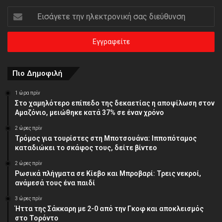
Εισάγετε
την
ηλεκτρονική
σας
διεύθυνση
Πιο Δημοφιλή
1 ώρα πρίν
Στο χαμηλότερο επίπεδο της δεκαετίας η αποψίλωση στον
Αμαζόνιο, μειώθηκε κατά 37% σε έναν χρόνο
2 ώρες πρίν
Τρόμος για τουρίστες στη Μποτσουάνα: Ιπποπόταμος
καταδιώκει το σκάφος τους, δείτε βίντεο
2 ώρες πρίν
Ρωσικά πλήγματα σε Κίεβο και Μπροβαρί: Τρεις νεκροί,
ανάμεσά τους ένα παιδί
3 ώρες πρίν
Ήττα της Σάκκαρη με 2-0 από την Γκοφ και αποκλεισμός
στο Τορόντο