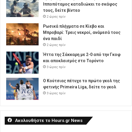
Ιπποπόταμος καταδιώκει το σκάφος
τους, δείτε βίντεο
2 ώρες πρίν
Ρωσικά πλήγματα σε Κίεβο και
Μπροβαρί: Τρεις νεκροί, ανάμεσά τους
ένα παιδί
2 ώρες πρίν
Ήττα της Σάκκαρη με 2-0 από την Γκοφ
και αποκλεισμός στο Τορόντο
3 ώρες πρίν
Ο Κούτσιας πέτυχε το πρώτο γκολ της
φετινής Primeira Liga, δείτε το γκολ
3 ώρες πρίν
Ακολουθήστε το Hours.gr News