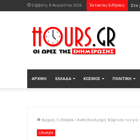
Σάββατο, 8 Αυγούστου 2026
Έκτακτες Ειδήσεις
Ρωσι
ΑΡΧΙΚΉ
ΕΛΛΆΔΑ
ΚΌΣΜΟΣ
ΠΟΛΙΤΙΚΉ
Αρχική
/
Lifestyle
/
Ανθή Βούλγαρη: Βάφτισε τον γιο τ
Lifestyle