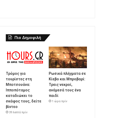
Πιο Δημοφιλή
Τρόμος για
Ρωσικά πλήγματα σε
τουρίστες στη
Κίεβο και Μπροβαρί:
Μποτσουάνα:
Τρεις νεκροί,
Ιπποπόταμος
ανάμεσά τους ένα
καταδιώκει το
παιδί
σκάφος τους, δείτε
1 ώρα πρίν
βίντεο
39 λεπτά πρίν