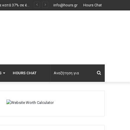
ί
info@hours.gr
Hours Chat
Αναζήτηση
S
HOURS CHAT
για