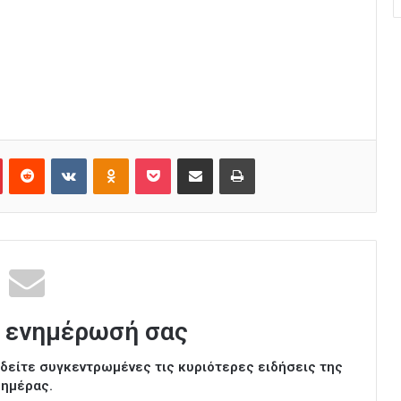
Pinterest
Reddit
VKontakte
Odnoklassniki
Pocket
Κοινοποίηση μέσω Email
Εκτύπωση
 ενημέρωσή σας
ι δείτε συγκεντρωμένες τις κυριότερες ειδήσεις της
ημέρας.