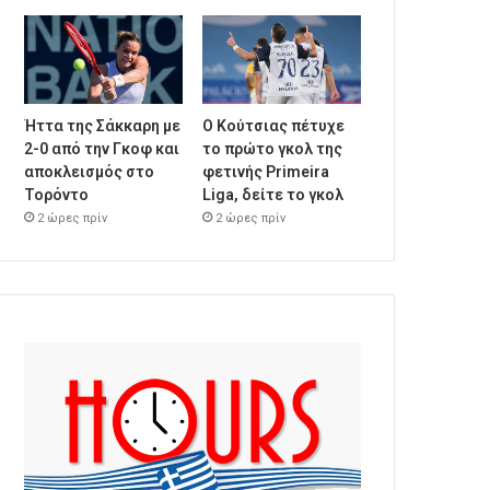
Ήττα της Σάκκαρη με
Ο Κούτσιας πέτυχε
2-0 από την Γκοφ και
το πρώτο γκολ της
αποκλεισμός στο
φετινής Primeira
Τορόντο
Liga, δείτε το γκολ
2 ώρες πρίν
2 ώρες πρίν