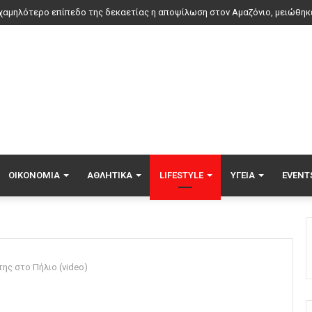
κά πλήγματα σε Κίεβο και Μπροβαρί: Τρεις νεκροί, ανάμεσά τους ένα παιδ
ΟΙΚΟΝΟΜΊΑ
ΑΘΛΗΤΙΚΆ
LIFESTYLE
ΥΓΕΊΑ
EVENT
ης στο Πήλιο (video)