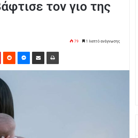
άφτισε τον γιο της
79
1 λεπτό ανάγνωσης
Pinterest
Reddit
Messenger
Κοινοποίηση μέσω Email
Εκτύπωση