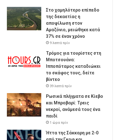
Στο χαμηλότερο επίπεδο
της δεκαετίας η
αποψίλωση στον
Αμαζόνιο, μειώθηκε κατά
37% σε έναν χρόνο
9 λεπτά πρίν
Τρόμος για τουρίστες στη
Μποτσουάνα:
Ιπποπόταμος καταδιώκει
το σκάφος τους, δείτε
βίντεο
39 λεπτά πρίν
Ρωσικά πλήγματα σε Κίεβο
και Μπροβαρί: Τρεις
νεκροί, ανάμεσά τους ένα
παιδί
1 ώρα πρίν
Ήττα της Σάκκαρη με 2-0
από την Γκοφ και