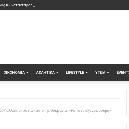
ΟΙΚΟΝΟΜΊΑ
ΑΘΛΗΤΙΚΆ
LIFESTYLE
ΥΓΕΊΑ
EVENT
000 Γάλλων στρατιωτών στην Ουκρανία: «Θα τους εξοντώσουμε»