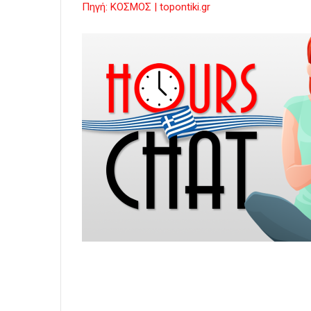
Πηγή: ΚΟΣΜΟΣ | topontiki.gr