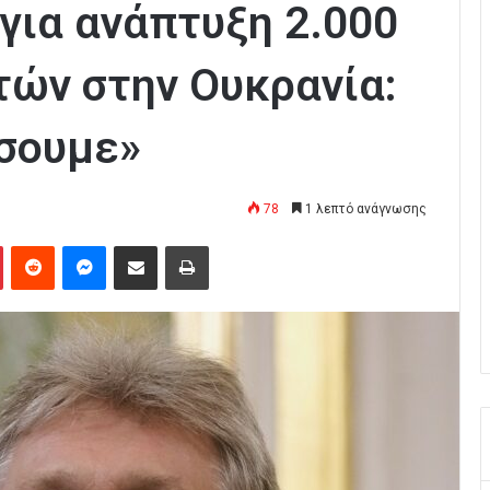
για ανάπτυξη 2.000
ών στην Ουκρανία:
σουμε»
78
1 λεπτό ανάγνωσης
Pinterest
Reddit
Messenger
Κοινοποίηση μέσω Email
Εκτύπωση