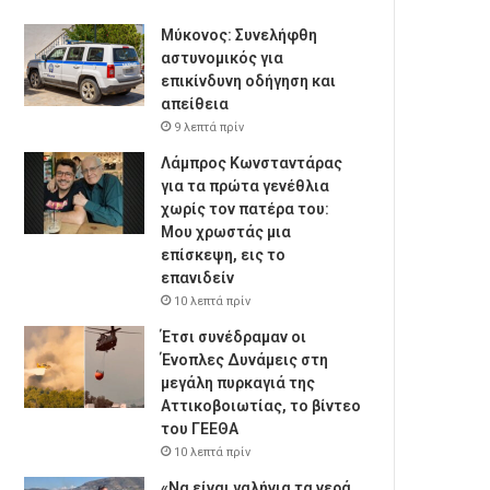
Μύκονος: Συνελήφθη
αστυνομικός για
επικίνδυνη οδήγηση και
απείθεια
9 λεπτά πρίν
Λάμπρος Κωνσταντάρας
για τα πρώτα γενέθλια
χωρίς τον πατέρα του:
Μου χρωστάς μια
επίσκεψη, εις το
επανιδείν
10 λεπτά πρίν
Έτσι συνέδραμαν οι
Ένοπλες Δυνάμεις στη
μεγάλη πυρκαγιά της
Αττικοβοιωτίας, το βίντεο
του ΓΕΕΘΑ
10 λεπτά πρίν
«Να είναι γαλήνια τα νερά