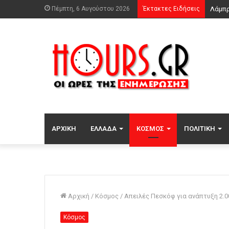
Πέμπτη, 6 Αυγούστου 2026
Έκτακτες Ειδήσεις
ΑΡΧΙΚΉ
ΕΛΛΆΔΑ
ΚΌΣΜΟΣ
ΠΟΛΙΤΙΚΉ
Αρχική
/
Κόσμος
/
Απειλές Πεσκόφ για ανάπτυξη 2.
Κόσμος