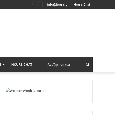
Λάμπρος Κωνσταντάρας για τα πρώτα γενέθλια χωρίς τον πατέρα του: Μου χρωστάς μια επίσκεψη, εις το επανιδείν
info@hours.gr
Hours Chat
Αναζήτηση
S
HOURS CHAT
για