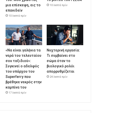
μια επίσκεψη, εις το
10 λεπτά πρίν
επανιδείν
10 λεπτά πρίν
«Να είναι γαλήνια τα
Νυχτερινή εργασία:
νερά του τελευταίου
Τι συμβαίνει στο
σου ταξιδιού»:
σώμα όταν το
Συγκινεί ο αδελφός
βιολογικό ρολόι
του υπάρχου του
απορρυθμίζεται
Superferry που
24 λεπτά πρίν
βρέθηκε νεκρός στην
καμπίνα του
17 λεπτά πρίν