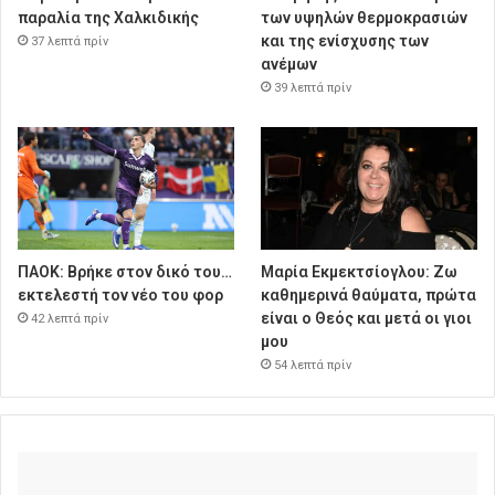
παραλία της Χαλκιδικής
των υψηλών θερμοκρασιών
και της ενίσχυσης των
37 λεπτά πρίν
ανέμων
39 λεπτά πρίν
ΠΑΟΚ: Βρήκε στον δικό του…
Μαρία Εκμεκτσίογλου: Ζω
εκτελεστή τον νέο του φορ
καθημερινά θαύματα, πρώτα
είναι ο Θεός και μετά οι γιοι
42 λεπτά πρίν
μου
54 λεπτά πρίν