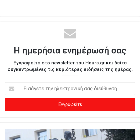
Η ημερήσια ενημέρωσή σας
Εγγραφείτε στο newsletter του Hours.gr και δείτε
συγκεντρωμένες τις κυριότερες ειδήσεις της ημέρας.
Ε
ι
σ
ά
γ
ε
τ
ε
τ