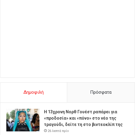
Δημοφιλή
Πρόσφατα
Η 13χρονη Νορθ Γουέστ ραπάρει για
«προδοσία» και «πόνο» στο νέο της
τραγούδι, δείτε τη στο βιντεοκλίπ της
26 λεπτά πρίν