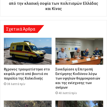
υ
από την κλασική σοφία των πολιτισμών Ελλάδας
ν
και Κίνας
σ
η
Σχετικά Άρθρα
8χρονος τραυματίστηκε στο
Συνεδρίασε η Επιτροπή
κεφάλι μετά από βουτιά σε
Εκτίμησης Κινδύνου λόγω
παραλία της Χαλκιδικής
των υψηλών θερμοκρασιών
και της ενίσχυσης των
38 λεπτά πρίν
ανέμων
40 λεπτά πρίν