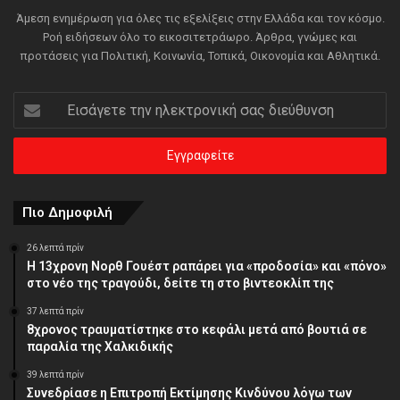
Άμεση ενημέρωση για όλες τις εξελίξεις στην Ελλάδα και τον κόσμο.
Ροή ειδήσεων όλο το εικοσιτετράωρο. Άρθρα, γνώμες και
προτάσεις για Πολιτική, Κοινωνία, Τοπικά, Οικονομία και Αθλητικά.
Εισάγετε
την
ηλεκτρονική
σας
διεύθυνση
Πιο Δημοφιλή
26 λεπτά πρίν
Η 13χρονη Νορθ Γουέστ ραπάρει για «προδοσία» και «πόνο»
στο νέο της τραγούδι, δείτε τη στο βιντεοκλίπ της
37 λεπτά πρίν
8χρονος τραυματίστηκε στο κεφάλι μετά από βουτιά σε
παραλία της Χαλκιδικής
39 λεπτά πρίν
Συνεδρίασε η Επιτροπή Εκτίμησης Κινδύνου λόγω των