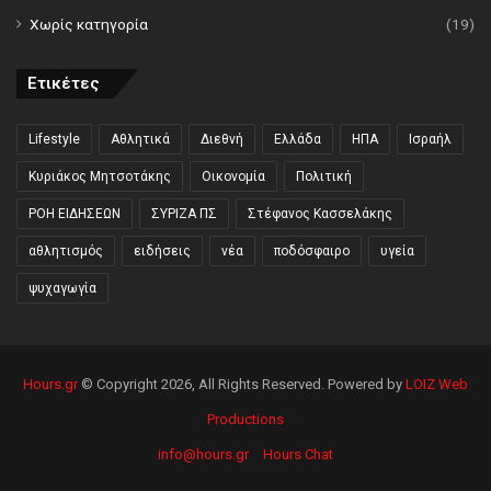
Χωρίς κατηγορία
(19)
Ετικέτες
Lifestyle
Αθλητικά
Διεθνή
Ελλάδα
ΗΠΑ
Ισραήλ
Κυριάκος Μητσοτάκης
Οικονομία
Πολιτική
ΡΟΗ ΕΙΔΗΣΕΩΝ
ΣΥΡΙΖΑ ΠΣ
Στέφανος Κασσελάκης
αθλητισμός
ειδήσεις
νέα
ποδόσφαιρο
υγεία
ψυχαγωγία
Hours.gr
© Copyright 2026, All Rights Reserved. Powered by
LOIZ Web
Productions
info@hours.gr
Hours Chat