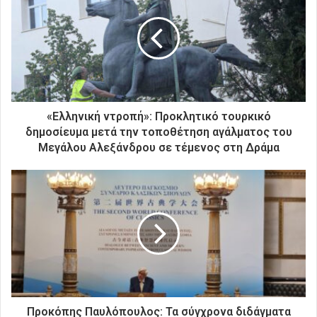
η
ν
η
λ
ε
κ
τ
ρ
«Ελληνική ντροπή»: Προκλητικό τουρκικό
ο
δημοσίευμα μετά την τοποθέτηση αγάλματος του
ν
Μεγάλου Αλεξάνδρου σε τέμενος στη Δράμα
ι
κ
ή
σ
α
ς
δ
ι
ε
ύ
θ
Προκόπης Παυλόπουλος: Τα σύγχρονα διδάγματα