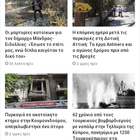
Οι μαρτυρίες κατοίκων για
Η επόμενη ημέρα μετά τις
τον δήμαρχο Μάνδρας-
πυρκαγιές στη Δυτική
Ειδυλλίας: «Έσωσε το σπίτι
Αττική: Τα έργα Antinero και
μας, ενώ δίπλα καιγόταν το
ο αγώνας δρόμου πριν από
δικό του»
τις βροχές
56 λεπτά πρίν
2 ώρες πρίν
Πυρκαγιά σε ακατοίκητο
62 χρόνια από τους
κτήριο στην Κουμουνδούρου,
τουρκικούς βομβαρδισμούς
απεγκλωβίστηκε ένα άτομο
με ναπάλμ στην Τηλλυρία της
Κύπρου, πανηγύρια με 1250
2 ώρες πρίν
Τουρκοκύπριους στα