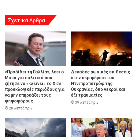
σ
η
Σχετικά Άρθρα
«Προδίδει τη Γαλλία», λέει ο
Δεκάδες ρωσικές επιθέσεις
Μασκ για πολιτικό που
στην περιφέρεια του
ζήτησε να «κλείνει» το X σε
Ντνιπροπετρόφ της
προεκλογικές περιόδους για
Ουκρανίας, δύο νεκροί και
να μην επηρεάζει τους
έξι τραυματίες
ψηφοφόρους
39 λεπτά πρίν
28 λεπτά πρίν