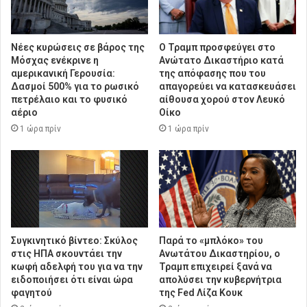
Νέες κυρώσεις σε βάρος της
Ο Τραμπ προσφεύγει στο
Μόσχας ενέκρινε η
Ανώτατο Δικαστήριο κατά
αμερικανική Γερουσία:
της απόφασης που του
Δασμοί 500% για το ρωσικό
απαγορεύει να κατασκευάσει
πετρέλαιο και το φυσικό
αίθουσα χορού στον Λευκό
αέριο
Οίκο
1 ώρα πρίν
1 ώρα πρίν
Συγκινητικό βίντεο: Σκύλος
Παρά το «μπλόκο» του
στις ΗΠΑ σκουντάει την
Ανωτάτου Δικαστηρίου, ο
κωφή αδελφή του για να την
Τραμπ επιχειρεί ξανά να
ειδοποιήσει ότι είναι ώρα
απολύσει την κυβερνήτρια
φαγητού
της Fed Λίζα Κουκ