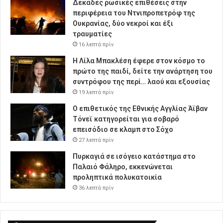
Δεκάδες ρωσικές επιθέσεις στην
περιφέρεια του Ντνιπροπετρόφ της
Ουκρανίας, δύο νεκροί και έξι
τραυματίες
16 λεπτά πρίν
Η Λίλα Μπακλέση έφερε στον κόσμο το
πρώτο της παιδί, δείτε την ανάρτηση του
συντρόφου της περί… λαού και εξουσίας
19 λεπτά πρίν
Ο επιθετικός της Εθνικής Αγγλίας Άϊβαν
Τόνεϊ κατηγορείται για σοβαρό
επεισόδιο σε κλαμπ στο Σόχο
27 λεπτά πρίν
Πυρκαγιά σε ισόγειο κατάστημα στο
Παλαιό Φάληρο, εκκενώνεται
προληπτικά πολυκατοικία
36 λεπτά πρίν