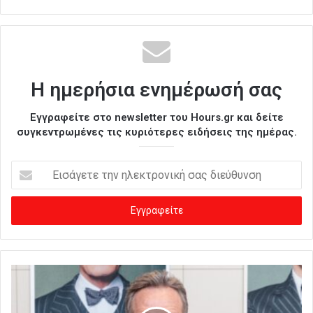
Η ημερήσια ενημέρωσή σας
Εγγραφείτε στο newsletter του Hours.gr και δείτε
συγκεντρωμένες τις κυριότερες ειδήσεις της ημέρας.
Ε
ι
σ
ά
γ
ε
τ
ε
τ
η