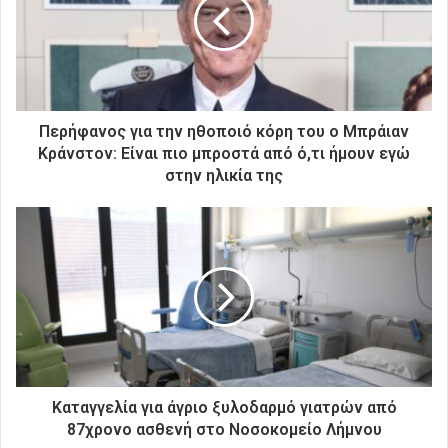
ν
η
λ
ε
κ
τ
ρ
Περήφανος για την ηθοποιό κόρη του ο Μπράιαν
ο
Κράνστον: Είναι πιο μπροστά από ό,τι ήμουν εγώ
ν
στην ηλικία της
ι
κ
ή
σ
α
ς
δ
ι
ε
ύ
θ
Καταγγελία για άγριο ξυλοδαρμό γιατρών από
υ
87χρονο ασθενή στο Νοσοκομείο Λήμνου
ν