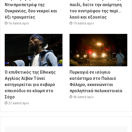
Ντνιπροπετρόφ της
παιδί, δείτε την ανάρτηση
Ουκρανίας, δύο νεκροί και
του συντρόφου της περί…
έξι τραυματίες
λαού και εξουσίας
16 λεπτά πρίν
19 λεπτά πρίν
Ο επιθετικός της Εθνικής
Πυρκαγιά σε ισόγειο
Αγγλίας Άϊβαν Τόνεϊ
κατάστημα στο Παλαιό
κατηγορείται για σοβαρό
Φάληρο, εκκενώνεται
επεισόδιο σε κλαμπ στο
προληπτικά πολυκατοικία
Σόχο
36 λεπτά πρίν
27 λεπτά πρίν