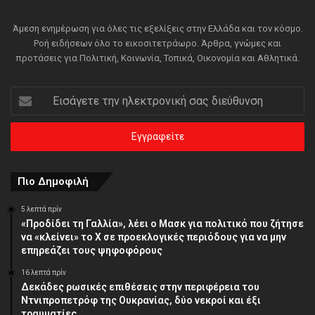
Άμεση ενημέρωση για όλες τις εξελίξεις στην Ελλάδα και τον κόσμο.
Ροή ειδήσεων όλο το εικοσιτετράωρο. Άρθρα, γνώμες και
προτάσεις για Πολιτική, Κοινωνία, Τοπικά, Οικονομία και Αθλητικά.
Εισάγετε
την
ηλεκτρονική
σας
διεύθυνση
Πιο Δημοφιλή
5 λεπτά πρίν
«Προδίδει τη Γαλλία», λέει ο Μασκ για πολιτικό που ζήτησε
να «κλείνει» το X σε προεκλογικές περιόδους για να μην
επηρεάζει τους ψηφοφόρους
16 λεπτά πρίν
Δεκάδες ρωσικές επιθέσεις στην περιφέρεια του
Ντνιπροπετρόφ της Ουκρανίας, δύο νεκροί και έξι
τραυματίες