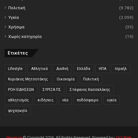
Πολιτική
(9.782)
Υγεία
(2.059)
Χρήσιμα
(35)
Χωρίς κατηγορία
(19)
Ετικέτες
Lifestyle
Αθλητικά
Διεθνή
Ελλάδα
ΗΠΑ
Ισραήλ
Κυριάκος Μητσοτάκης
Οικονομία
Πολιτική
ΡΟΗ ΕΙΔΗΣΕΩΝ
ΣΥΡΙΖΑ ΠΣ
Στέφανος Κασσελάκης
αθλητισμός
ειδήσεις
νέα
ποδόσφαιρο
υγεία
ψυχαγωγία
Hours.gr
© Copyright 2026, All Rights Reserved. Powered by
LOIZ Web