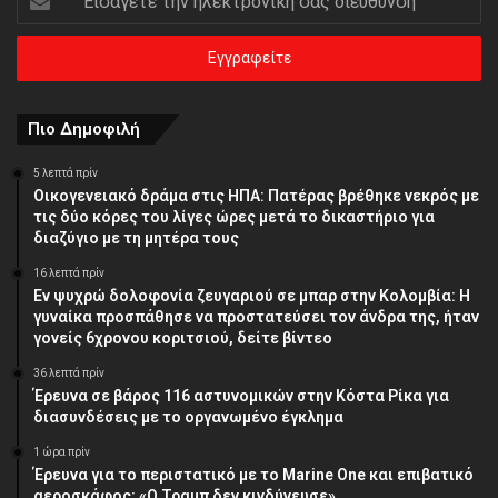
την
ηλεκτρονική
σας
διεύθυνση
Πιο Δημοφιλή
5 λεπτά πρίν
Οικογενειακό δράμα στις ΗΠΑ: Πατέρας βρέθηκε νεκρός με
τις δύο κόρες του λίγες ώρες μετά το δικαστήριο για
διαζύγιο με τη μητέρα τους
16 λεπτά πρίν
Εν ψυχρώ δολοφονία ζευγαριού σε μπαρ στην Κολομβία: Η
γυναίκα προσπάθησε να προστατεύσει τον άνδρα της, ήταν
γονείς 6χρονου κοριτσιού, δείτε βίντεο
36 λεπτά πρίν
Έρευνα σε βάρος 116 αστυνομικών στην Κόστα Ρίκα για
διασυνδέσεις με το οργανωμένο έγκλημα
1 ώρα πρίν
Έρευνα για το περιστατικό με το Marine One και επιβατικό
αεροσκάφος: «Ο Τραμπ δεν κινδύνευσε»