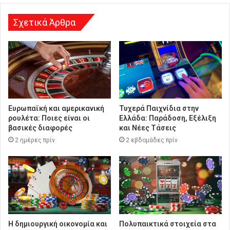
ν
σ
Σχετικά Άρθρα
η
Ευρωπαϊκή και αμερικανική
Τυχερά Παιχνίδια στην
ρουλέτα: Ποιες είναι οι
Ελλάδα: Παράδοση, Εξέλιξη
βασικές διαφορές
και Νέες Τάσεις
2 ημέρες πρίν
2 εβδομάδες πρίν
Η δημιουργική οικονομία και
Πολυπαικτικά στοιχεία στα