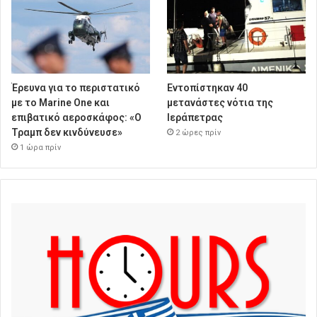
Έρευνα για το περιστατικό
Εντοπίστηκαν 40
με το Marine One και
μετανάστες νότια της
επιβατικό αεροσκάφος: «Ο
Ιεράπετρας
Τραμπ δεν κινδύνευσε»
2 ώρες πρίν
1 ώρα πρίν