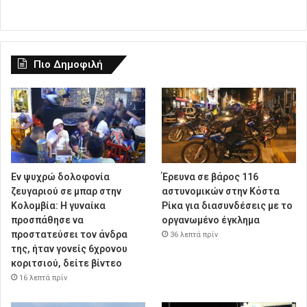
Πιο Δημοφιλή
Εν ψυχρώ δολοφονία
Έρευνα σε βάρος 116
ζευγαριού σε μπαρ στην
αστυνομικών στην Κόστα
Κολομβία: Η γυναίκα
Ρίκα για διασυνδέσεις με το
προσπάθησε να
οργανωμένο έγκλημα
προστατεύσει τον άνδρα
36 λεπτά πρίν
της, ήταν γονείς 6χρονου
κοριτσιού, δείτε βίντεο
16 λεπτά πρίν