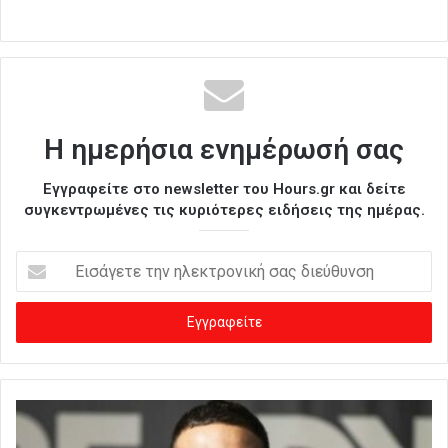
Η ημερήσια ενημέρωσή σας
Εγγραφείτε στο newsletter του Hours.gr και δείτε
συγκεντρωμένες τις κυριότερες ειδήσεις της ημέρας.
Ε
ι
σ
ά
γ
ε
τ
ε
τ