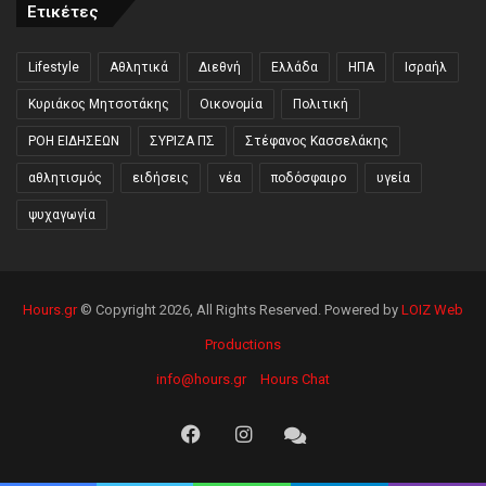
Ετικέτες
Lifestyle
Αθλητικά
Διεθνή
Ελλάδα
ΗΠΑ
Ισραήλ
Κυριάκος Μητσοτάκης
Οικονομία
Πολιτική
ΡΟΗ ΕΙΔΗΣΕΩΝ
ΣΥΡΙΖΑ ΠΣ
Στέφανος Κασσελάκης
αθλητισμός
ειδήσεις
νέα
ποδόσφαιρο
υγεία
ψυχαγωγία
Hours.gr
© Copyright 2026, All Rights Reserved. Powered by
LOIZ Web
Productions
info@hours.gr
Hours Chat
Facebook
Instagram
Hours