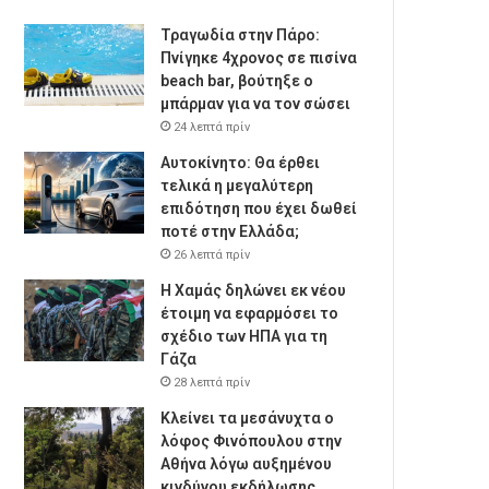
Τραγωδία στην Πάρο:
Πνίγηκε 4χρονος σε πισίνα
beach bar, βούτηξε ο
μπάρμαν για να τον σώσει
24 λεπτά πρίν
Αυτοκίνητο: Θα έρθει
τελικά η μεγαλύτερη
επιδότηση που έχει δωθεί
ποτέ στην Ελλάδα;
26 λεπτά πρίν
Η Χαμάς δηλώνει εκ νέου
έτοιμη να εφαρμόσει το
σχέδιο των ΗΠΑ για τη
Γάζα
28 λεπτά πρίν
Κλείνει τα μεσάνυχτα ο
λόφος Φινόπουλου στην
Αθήνα λόγω αυξημένου
κινδύνου εκδήλωσης