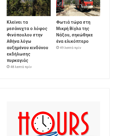
Κλείνει τα
Φωτιά τώρα στη
μεσάνυχτα ο λόφος
Μικρή Βίγλα της
Φινόπουλου στην
Νάξου, σηκώθηκε
Αθήνα λόγω
ένα ελικόπτερο
αυξημένου κινδύνου
49 λεπτά πρίν
εκδήλωσης
πυρκαγιάς
48 λεπτά πρίν