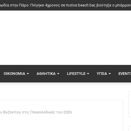
κίνητο: Θα έρθει τελικά η μεγαλύτερη επιδότηση που έχει δωθεί ποτέ στη
ΟΙΚΟΝΟΜΊΑ
ΑΘΛΗΤΙΚΆ
LIFESTYLE
ΥΓΕΊΑ
EVENT
ου Βυζαντίου στις Πανελλαδικές του 2026