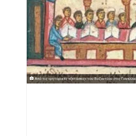
Από τις «ρητορικές εξετάσεις» του Βυζαντίου στις Πανελλα