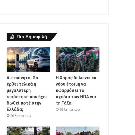
Πιο Δημοφιλή
Αυτοκίνητο: Θα
Η Χαμάς δηλώνει εκ
έρθει τελικά η
νέου έτοιμη να
μεγαλύτερη
εφαρμόσει το
επιδότηση που έχει
σχέδιο των ΗΠΑ για
δωθεί ποτέ στην
τη Γάζα
Ελλάδα;
28 λεπτά πρίν
26 λεπτά πρίν