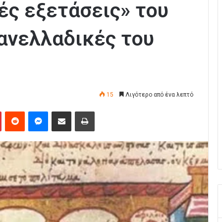
ές εξετάσεις» του
Πανελλαδικές του
15
Λιγότερο από ένα λεπτό
Pinterest
Reddit
Messenger
Κοινοποίηση μέσω Email
Εκτύπωση