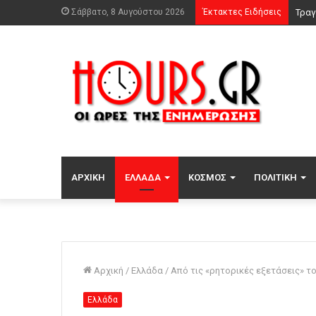
Σάββατο, 8 Αυγούστου 2026
Έκτακτες Ειδήσεις
Αυτο
ΑΡΧΙΚΉ
ΕΛΛΆΔΑ
ΚΌΣΜΟΣ
ΠΟΛΙΤΙΚΉ
Αρχική
/
Ελλάδα
/
Από τις «ρητορικές εξετάσεις» τ
Ελλάδα