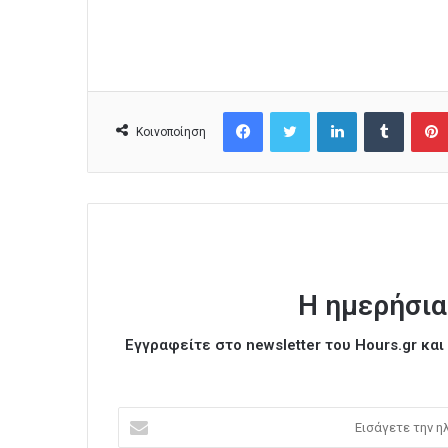
Facebook
Twitter
LinkedIn
Tumblr
Κοινοποίηση
Η ημερήσια
Εγγραφείτε στο newsletter του Hours.gr κα
Ε
ι