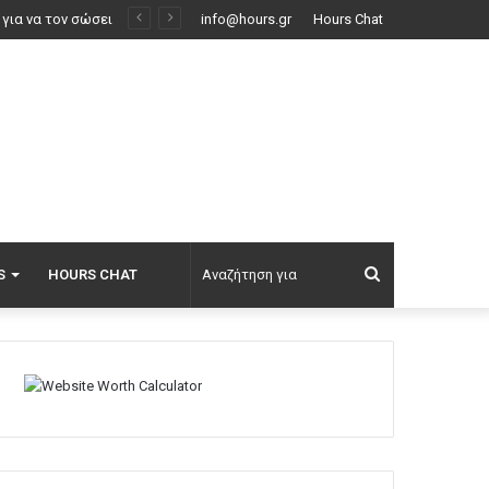
ν Ελλάδα;
info@hours.gr
Hours Chat
Αναζήτηση
S
HOURS CHAT
για