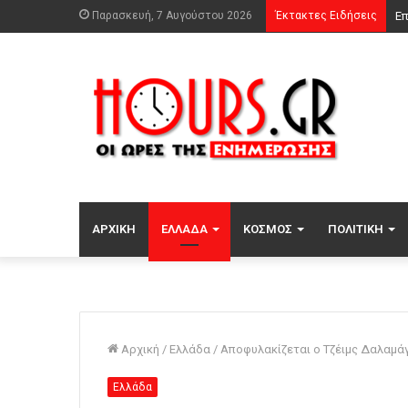
Παρασκευή, 7 Αυγούστου 2026
Έκτακτες Ειδήσεις
Ότ
ΑΡΧΙΚΉ
ΕΛΛΆΔΑ
ΚΌΣΜΟΣ
ΠΟΛΙΤΙΚΉ
Αρχική
/
Ελλάδα
/
Αποφυλακίζεται ο Τζέιμς Δαλαμά
Ελλάδα