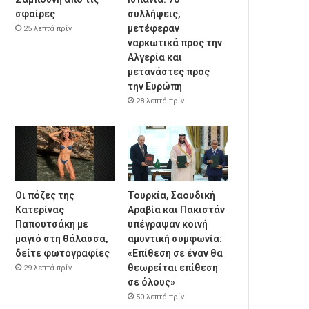
σφαίρες
συλλήψεις,
μετέφεραν
25 λεπτά πρίν
ναρκωτικά προς την
Αλγερία και
μετανάστες προς
την Ευρώπη
28 λεπτά πρίν
Οι πόζες της
Τουρκία, Σαουδική
Κατερίνας
Αραβία και Πακιστάν
Παπουτσάκη με
υπέγραψαν κοινή
μαγιό στη θάλασσα,
αμυντική συμφωνία:
δείτε φωτογραφίες
«Επίθεση σε έναν θα
θεωρείται επίθεση
29 λεπτά πρίν
σε όλους»
50 λεπτά πρίν