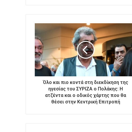
ε
τ
ε
τ
η
ν
η
λ
ε
κ
τ
ρ
ο
Όλο και πιο κοντά στη διεκδίκηση της
ν
ηγεσίας του ΣΥΡΙΖΑ ο Πολάκης: Η
ι
ατζέντα και ο οδικός χάρτης που θα
κ
θέσει στην Κεντρική Επιτροπή
ή
σ
α
ς
δ