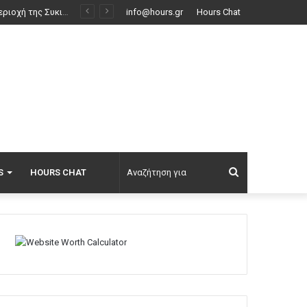
 τις σφαίρες
info@hours.gr
Hours Chat
Αναζήτηση
S
HOURS CHAT
για