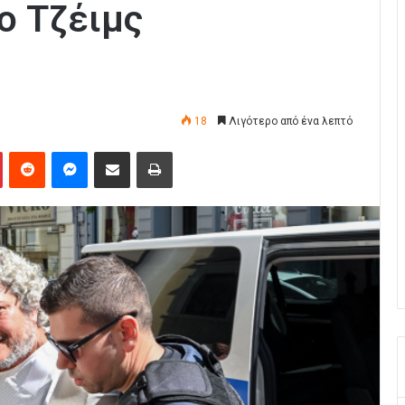
ο Τζέιμς
18
Λιγότερο από ένα λεπτό
Pinterest
Reddit
Messenger
Κοινοποίηση μέσω Email
Εκτύπωση