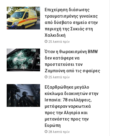
Επιχείρηση διάσωσης
τραυματισμένης γυναίκας
από δύσβατο σημείο στην
περιοχή της Συκιάς στη
Χαλκιδική
25 λεπτά πρίν
Όταν η θωρακισμένη BMW
δεν κατάφερε να
προστατεύσει τον
Ζαμπούνη από τις σφαίρες
25 λεπτά πρίν
Εξαρθρώθηκε μεγάλο
κύκλωμα διακινητών στην
Ισπανία: 78 συλλήψεις,
μετέφεραν ναρκωτικά
προς την Αλγερία και
μετανάστες προς την
Ευρώπη
28 λεπτά πρίν