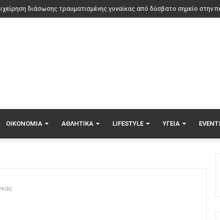
αν η θωρακισμένη BMW δεν κατάφερε να προστατεύσει τον Ζαμπούνη από
ΟΙΚΟΝΟΜΊΑ
ΑΘΛΗΤΙΚΆ
LIFESTYLE
ΥΓΕΊΑ
EVENT
γκας