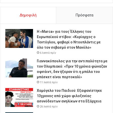
Δημοφιλή
Πρόσφατα
Η «Marca» για τους Έλληνες του
Ευρωπαϊκού στίβου: «Κυρίαρχος ο
Τεντόγλου, φαβορί ο Ντουπλάντις με
όλο τον σεβασμό στον Μανόλο»
6 λεπτά πρίν
Γιαννακόπουλος για την αντιπαλότητα με
τον Ολυμπιακό: «Πριν 10 χρόνια φώναζαν
οφσάιντ, δεν ήξεραν ότι η μπάλα του
μπάσκετ είναι πορτοκαλί»
11 λεπτά πρίν
Χαμόγελο του Παιδιού: Εξαφανίστηκε
13χρονος από χώρο φιλοξενίας
ασυνόδευτων ανηλίκων στα Εξάρχεια
26 λεπτά πρίν