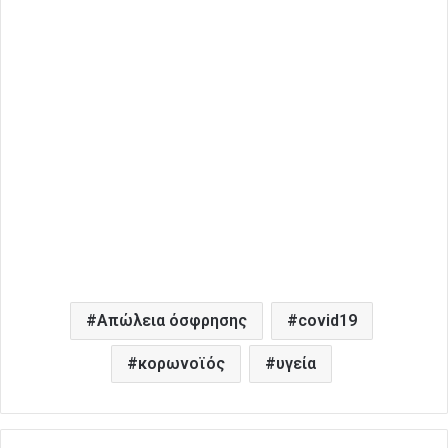
Aπώλεια όσφρησης
covid19
κορωνοϊός
υγεία