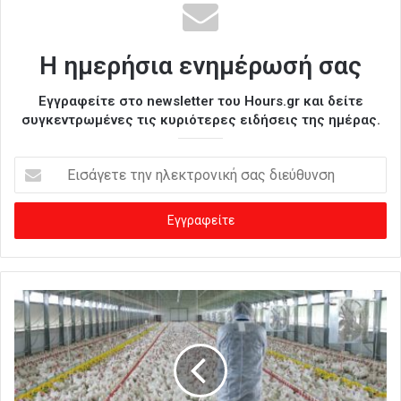
Η ημερήσια ενημέρωσή σας
Εγγραφείτε στο newsletter του Hours.gr και δείτε
συγκεντρωμένες τις κυριότερες ειδήσεις της ημέρας.
Ε
ι
σ
ά
γ
ε
τ
ε
τ
η
ν
η
λ