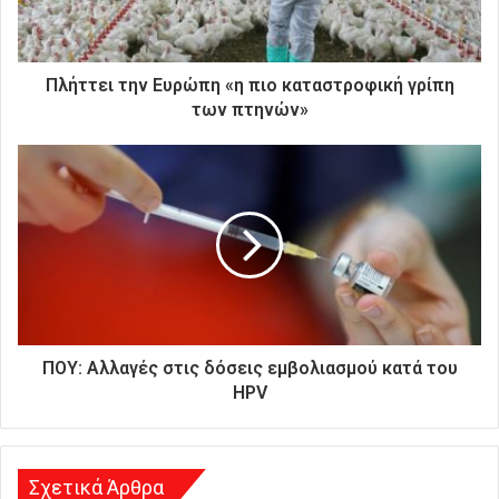
ε
κ
τ
ρ
Πλήττει την Ευρώπη «η πιο καταστροφική γρίπη
ο
των πτηνών»
ν
ι
κ
ή
σ
α
ς
δ
ι
ε
ύ
ΠΟΥ: Αλλαγές στις δόσεις εμβολιασμού κατά του
θ
HPV
υ
ν
σ
η
Σχετικά Άρθρα