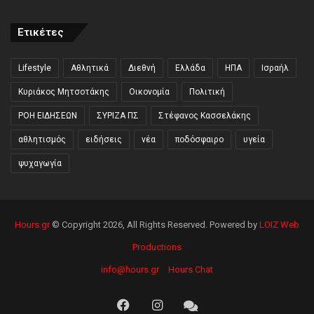
Ετικέτες
Lifestyle
Αθλητικά
Διεθνή
Ελλάδα
ΗΠΑ
Ισραήλ
Κυριάκος Μητσοτάκης
Οικονομία
Πολιτική
ΡΟΗ ΕΙΔΗΣΕΩΝ
ΣΥΡΙΖΑ ΠΣ
Στέφανος Κασσελάκης
αθλητισμός
ειδήσεις
νέα
ποδόσφαιρο
υγεία
ψυχαγωγία
Hours.gr
© Copyright 2026, All Rights Reserved. Powered by
LOIZ Web
Productions
info@hours.gr
Hours Chat
Facebook
Instagram
Hours