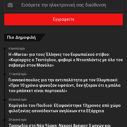
Εισάγετε
την
ηλεκτρονική
σας
διεύθυνση
Πιο Δημοφιλή
6 λεπτά πρίν
Η «Marca» για τους Έλληνες του Ευρωπαϊκού στίβου:
«Κυρίαρχος ο Τεντόγλου, φαβορί ο Ντουπλάντις με όλο τον
σεβασμό στον Μανόλο»
11 λεπτά πρίν
Γιαννακόπουλος για την αντιπαλότητα με τον Ολυμπιακό:
«Πριν 10 χρόνια φώναζαν οφσάιντ, δεν ήξεραν ότι η μπάλα
του μπάσκετ είναι πορτοκαλί»
26 λεπτά πρίν
Χαμόγελο του Παιδιού: Εξαφανίστηκε 13χρονος από χώρο
φιλοξενίας ασυνόδευτων ανηλίκων στα Εξάρχεια
29 λεπτά πρίν
Τραγωδία στη Νέα Υόρκη: Νεκροί βρέφος 5 μηνών και