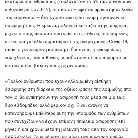
εκατομμύρια ανθρώπους (τουλάχιστον το 5% των συνολικών
ασθενών με Covid-19), οι οποίοι – αφότου αρρώστησαν λόγω
του κορονοϊού – δεν έχουν ανακτήσει ακόμη την κανονική
όσφρησή τους. Η έρευνα, μολονότι εστιάζει στην όσφρηση,
ρίχνει επίσης περισσότερο φως στις πιθανές υποκείμενες
αιτίες και για άλλα συμπτώματα της μακρόχρονης Covid-19,
όπως η γενικευμένη κόπωση, η δύσπνοια, η εγκεφαλική
«ομίχλη»κ.α., που πιθανώς πυροδοτούνται από παρόμοιους
αυτοάνοσους βιολογικούς μηχανισμούς.
«Πολλοί άνθρωποι που έχουν αλλοιωμένη αίσθηση
όσφρησης στη διάρκεια της οξείας φάσης της λοίμωξης από
τον ιό, θα ανακτήσουν την όσφρησή τους μέσα σε μία έως
δύο εβδομάδες, αλλά μερικοί όχι. Είναι ανάγκη να
κατανοήσουμε καλύτερα αυτή την υποομάδα των ανθρώπων
που συνεχίζουν να έχουν επίμονη απώλεια όσφρησης επί
μήνες ή και χρόνια μετά τη μόλυνσή τους από τον κορονοϊό
SARS-CoV-2. Τα ευρήματά μας είναι εντυπωσιακά, καθώς