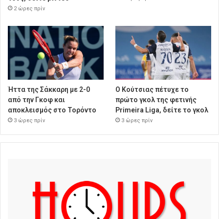
2 ώρες πρίν
Ήττα της Σάκκαρη με 2-0
Ο Κούτσιας πέτυχε το
από την Γκοφ και
πρώτο γκολ της φετινής
αποκλεισμός στο Τορόντο
Primeira Liga, δείτε το γκολ
3 ώρες πρίν
3 ώρες πρίν