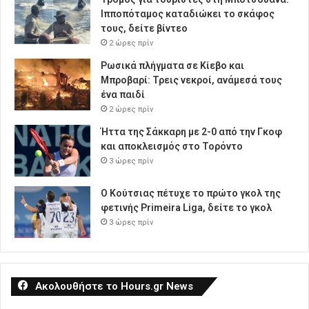
Ιπποπόταμος καταδιώκει το σκάφος
τους, δείτε βίντεο
2 ώρες πρίν
Ρωσικά πλήγματα σε Κίεβο και
Μπροβαρί: Τρεις νεκροί, ανάμεσά τους
ένα παιδί
2 ώρες πρίν
Ήττα της Σάκκαρη με 2-0 από την Γκοφ
και αποκλεισμός στο Τορόντο
3 ώρες πρίν
Ο Κούτσιας πέτυχε το πρώτο γκολ της
φετινής Primeira Liga, δείτε το γκολ
3 ώρες πρίν
Ακολουθήστε το Hours.gr News