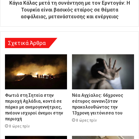
θ
Κάγια Κάλας μετά τη συνάντηση με τον Ερντογάν: Η
υ
Τουρκία είναι βασικός εταίρος σε θέματα
ν
ασφάλειας, μετανάστευσης και ενέργειας
σ
η
Σχετικά Άρθρα
Φωτιά στη Σητεία στην
Νέα Αγχίαλος: 66χρονος
περιοχή Αχλάδια, κοντά σε
σάτυρος αυνανιζόταν
πάρκο με ανεμογεννήτριες,
πρακολουθώντας την
πνέουν ισχυροί άνεμοι στην
13χρονη γειτόνισσα του
περιοχή
8 ώρες πρίν
8 ώρες πρίν