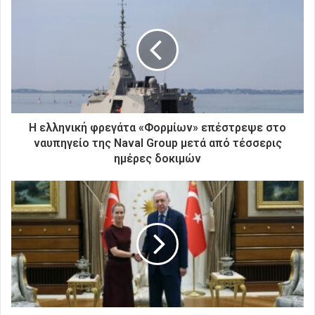
τ
η
ν
η
λ
ε
κ
τ
ρ
H ελληνική φρεγάτα «Φορμίων» επέστρεψε στο
ο
ναυπηγείο της Naval Group μετά από τέσσερις
ν
ημέρες δοκιμών
ι
κ
ή
σ
α
ς
δ
ι
ε
ύ