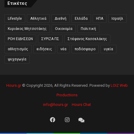
Ετικέτες
Lifestyle
Αθλητικά
Διεθνή
Ελλάδα
ΗΠΑ
Ισραήλ
Κυριάκος Μητσοτάκης
Οικονομία
Πολιτική
ΡΟΗ ΕΙΔΗΣΕΩΝ
ΣΥΡΙΖΑ ΠΣ
Στέφανος Κασσελάκης
αθλητισμός
ειδήσεις
νέα
ποδόσφαιρο
υγεία
ψυχαγωγία
Hours.gr
© Copyright 2026, All Rights Reserved. Powered by
LOIZ Web
Productions
info@hours.gr
Hours Chat
Facebook
Instagram
Hours