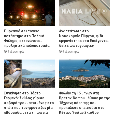
Πυρκαγιά σε ισόγειο
Αναστάτωση στο
κατάστημα στο Παλαιό
Νοσοκομείο Πύργου, φίδι
Φάληρο, εκκενώνεται
εμφανίστηκε στα Επείγοντα,
προληπτικά πολυκατοικία
δείτε φωτογραφίες
9 ώρες πρίν
9 ώρες πρίν
Συγκίνηση στο Πόρτο
Φυλάκιση 15 μηνών στη
Γερμενό: Σκύλος γύρισε
Βρετανίδα που μέθυσε με την
σοβαρά τραυματισμένος στο
15χρονη κόρη της και
σπίτι που τον φρόντιζαν μία
προκάλεσε επεισόδιο στο
εβδομάδα μετά τη φωτιά
Κέντρο Υγείας Σκιάθου