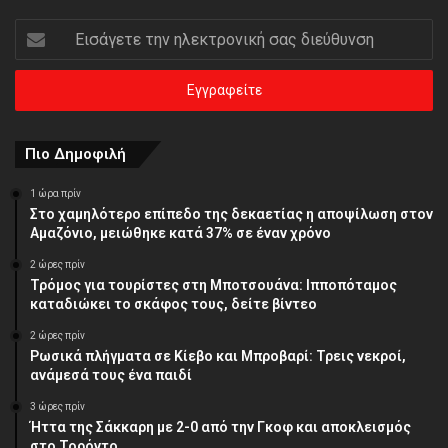
Εισάγετε
την
ηλεκτρονική
σας
διεύθυνση
Πιο Δημοφιλή
1 ώρα πρίν
Στο χαμηλότερο επίπεδο της δεκαετίας η αποψίλωση στον
Αμαζόνιο, μειώθηκε κατά 37% σε έναν χρόνο
2 ώρες πρίν
Τρόμος για τουρίστες στη Μποτσουάνα: Ιπποπόταμος
καταδιώκει το σκάφος τους, δείτε βίντεο
2 ώρες πρίν
Ρωσικά πλήγματα σε Κίεβο και Μπροβαρί: Τρεις νεκροί,
ανάμεσά τους ένα παιδί
3 ώρες πρίν
Ήττα της Σάκκαρη με 2-0 από την Γκοφ και αποκλεισμός
στο Τορόντο