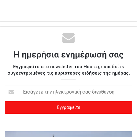
Η ημερήσια ενημέρωσή σας
Εγγραφείτε στο newsletter του Hours.gr και δείτε
συγκεντρωμένες τις κυριότερες ειδήσεις της ημέρας.
Ε
ι
σ
ά
γ
ε
τ
ε