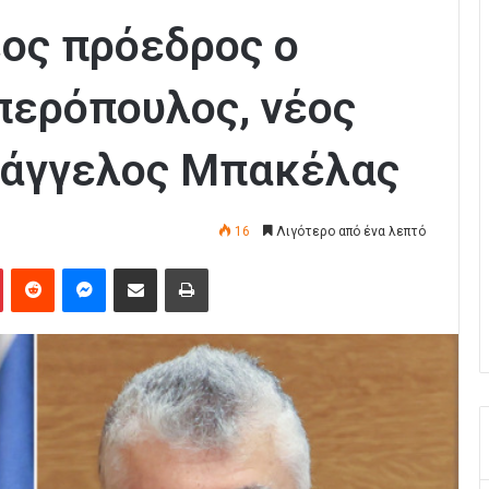
έος πρόεδρος ο
ερόπουλος, νέος
υάγγελος Μπακέλας
16
Λιγότερο από ένα λεπτό
Pinterest
Reddit
Messenger
Κοινοποίηση μέσω Email
Εκτύπωση