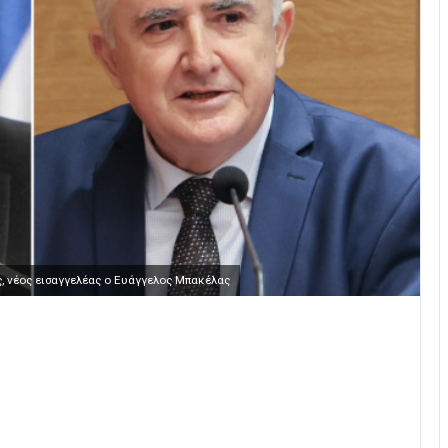
 νέος εισαγγελέας ο Ευάγγελος Μπακέλας