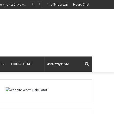
Ισραηλινός έποικος κατηγορείται για τον θάνατο Παλαιστίνιου που συμμετείχε στο οσκαρικό «No Other Land»
info@hours.gr
Hours Chat
Αναζήτηση
S
HOURS CHAT
για