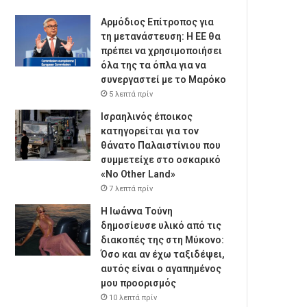
Αρμόδιος Επίτροπος για
τη μετανάστευση: Η ΕΕ θα
πρέπει να χρησιμοποιήσει
όλα της τα όπλα για να
συνεργαστεί με το Μαρόκο
5 λεπτά πρίν
Ισραηλινός έποικος
κατηγορείται για τον
θάνατο Παλαιστίνιου που
συμμετείχε στο οσκαρικό
«No Other Land»
7 λεπτά πρίν
Η Ιωάννα Τούνη
δημοσίευσε υλικό από τις
διακοπές της στη Μύκονο:
Όσο και αν έχω ταξιδέψει,
αυτός είναι ο αγαπημένος
μου προορισμός
10 λεπτά πρίν