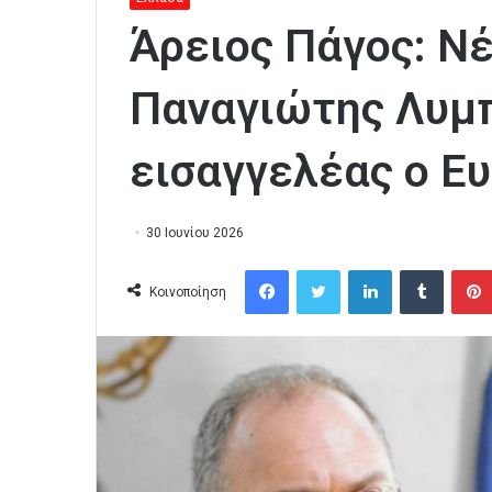
Άρειος Πάγος: Ν
Παναγιώτης Λυμπ
εισαγγελέας ο Ε
30 Ιουνίου 2026
Facebook
Twitter
LinkedIn
Tumblr
Κοινοποίηση