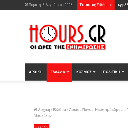
Πέμπτη, 6 Αυγούστου 2026
Έκτακτες Ειδήσεις
ΑΡΧΙΚΉ
ΕΛΛΆΔΑ
ΚΌΣΜΟΣ
ΠΟΛΙΤΙΚΉ
Αρχική
/
Ελλάδα
/
Άρειος Πάγος: Νέος πρόεδρος ο 
Μπακέλας
Ελλάδα