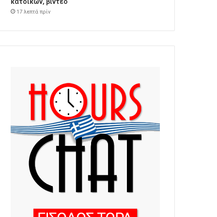
κατοίκων, βίντεο
17 λεπτά πρίν