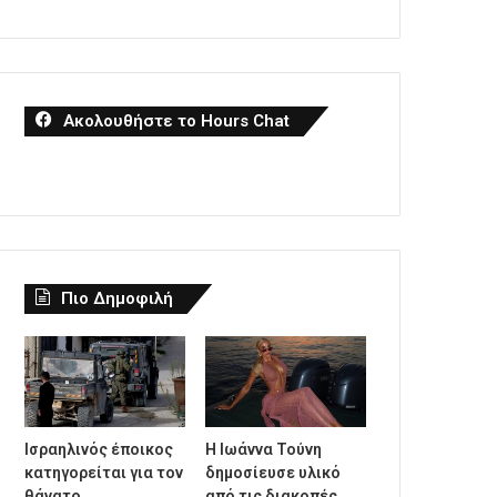
Ακολουθήστε το Hours Chat
Πιο Δημοφιλή
Ισραηλινός έποικος
Η Ιωάννα Τούνη
κατηγορείται για τον
δημοσίευσε υλικό
θάνατο
από τις διακοπές