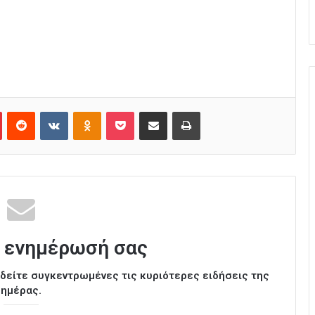
Pinterest
Reddit
VKontakte
Odnoklassniki
Pocket
Κοινοποίηση μέσω Email
Εκτύπωση
 ενημέρωσή σας
ι δείτε συγκεντρωμένες τις κυριότερες ειδήσεις της
ημέρας.