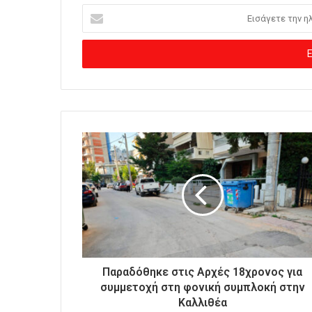
Ε
ι
σ
ά
γ
ε
τ
ε
τ
η
ν
η
λ
ε
κ
τ
ρ
ο
Παραδόθηκε στις Αρχές 18χρονος για
ν
συμμετοχή στη φονική συμπλοκή στην
ι
Καλλιθέα
κ