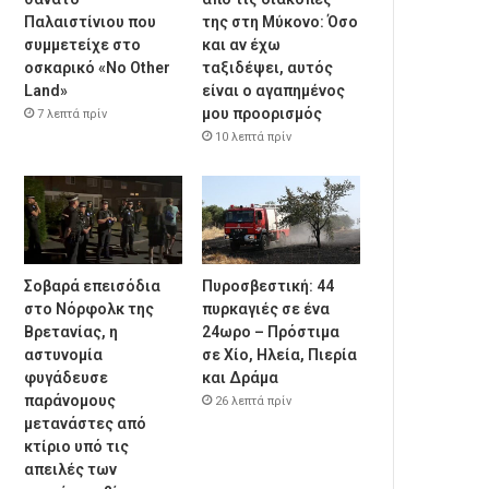
Παλαιστίνιου που
της στη Μύκονο: Όσο
συμμετείχε στο
και αν έχω
οσκαρικό «No Other
ταξιδέψει, αυτός
Land»
είναι ο αγαπημένος
μου προορισμός
7 λεπτά πρίν
10 λεπτά πρίν
Σοβαρά επεισόδια
Πυροσβεστική: 44
στο Νόρφολκ της
πυρκαγιές σε ένα
Βρετανίας, η
24ωρο – Πρόστιμα
αστυνομία
σε Χίο, Ηλεία, Πιερία
φυγάδευσε
και Δράμα
παράνομους
26 λεπτά πρίν
μετανάστες από
κτίριο υπό τις
απειλές των