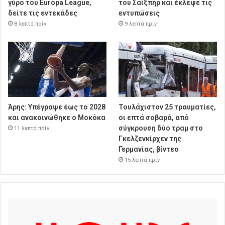
γύρο του Europa League,
του Σαίξπηρ και έκλεψε τις
δείτε τις εντεκάδες
εντυπώσεις
8 λεπτά πρίν
9 λεπτά πρίν
Άρης: Υπέγραψε έως το 2028
Τουλάχιστον 25 τραυματίες,
και ανακοινώθηκε ο Μοκόκα
οι επτά σοβαρά, από
σύγκρουση δύο τραμ στο
11 λεπτά πρίν
Γκελζενκίρχεν της
Γερμανίας, βίντεο
15 λεπτά πρίν