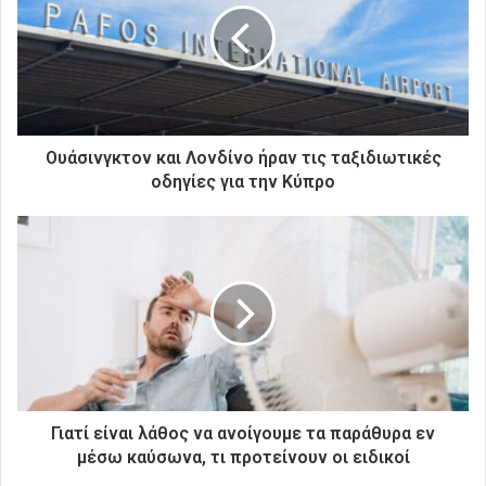
ν
η
λ
ε
κ
τ
ρ
Ουάσινγκτον και Λονδίνο ήραν τις ταξιδιωτικές
ο
οδηγίες για την Κύπρο
ν
ι
κ
ή
σ
α
ς
δ
ι
ε
ύ
Γιατί είναι λάθος να ανοίγουμε τα παράθυρα εν
θ
μέσω καύσωνα, τι προτείνουν οι ειδικοί
υ