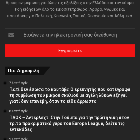
Άμεση ενημέρωση για όλες τις εξελίξεις στην Ελλάδα και τον κόσμο.
Ροή ειδήσεων όλο το εικοσιτετράωρο. Άρθρα, γνώμες και
προτάσεις για Πολιτική, Κοινωνία, Τοπικά, Οικονομία και Αθλητικά.
Εισάγετε
την
ηλεκτρονική
σας
διεύθυνση
Πιο Δημοφιλή
7 λεπτά πρίν
Γιατί δεν έσωσα το κουτάβι: Ο ερευνητής που κατέγραφε
τη συμβίωση του μικρού σκυλιού με αγέλη λύκων εξηγεί
γιατί δεν επενέβη, όταν το είδε άρρωστο
8 λεπτά πρίν
ΠΑΟΚ – Άντερλεχτ: Στην Τούμπα για την πρώτη νίκη στον
τρίτο προκριματικό γύρο του Europa League, δείτε τις
εντεκάδες
9 λεπτά πρίν