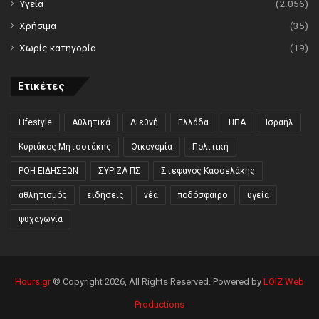
Υγεία
(2.056)
Χρήσιμα
(35)
Χωρίς κατηγορία
(19)
Ετικέτες
Lifestyle
Αθλητικά
Διεθνή
Ελλάδα
ΗΠΑ
Ισραήλ
Κυριάκος Μητσοτάκης
Οικονομία
Πολιτική
ΡΟΗ ΕΙΔΗΣΕΩΝ
ΣΥΡΙΖΑ ΠΣ
Στέφανος Κασσελάκης
αθλητισμός
ειδήσεις
νέα
ποδόσφαιρο
υγεία
ψυχαγωγία
Hours.gr
© Copyright 2026, All Rights Reserved. Powered by
LOIZ Web
Productions