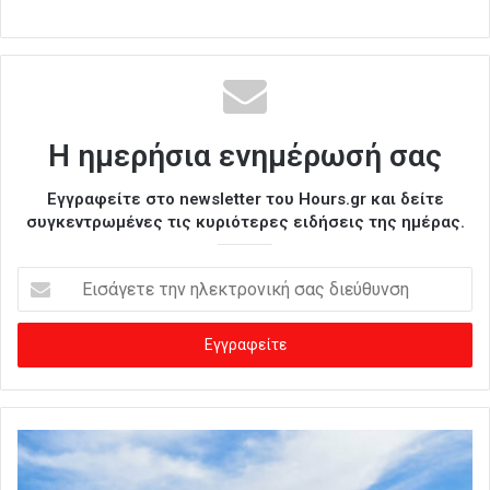
Η ημερήσια ενημέρωσή σας
Εγγραφείτε στο newsletter του Hours.gr και δείτε
συγκεντρωμένες τις κυριότερες ειδήσεις της ημέρας.
Ε
ι
σ
ά
γ
ε
τ
ε
τ
η