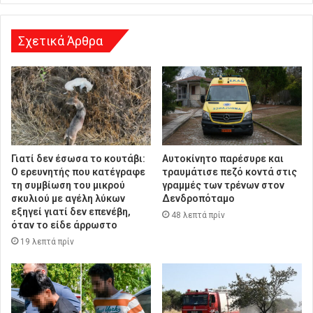
ν
σ
η
Σχετικά Άρθρα
Γιατί δεν έσωσα το κουτάβι:
Αυτοκίνητο παρέσυρε και
Ο ερευνητής που κατέγραφε
τραυμάτισε πεζό κοντά στις
τη συμβίωση του μικρού
γραμμές των τρένων στον
σκυλιού με αγέλη λύκων
Δενδροπόταμο
εξηγεί γιατί δεν επενέβη,
48 λεπτά πρίν
όταν το είδε άρρωστο
19 λεπτά πρίν