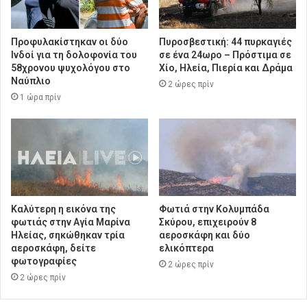
Προφυλακίστηκαν οι δύο
Πυροσβεστική: 44 πυρκαγιές
Ινδοί για τη δολοφονία του
σε ένα 24ωρο – Πρόστιμα σε
58χρονου ψυχολόγου στο
Χίο, Ηλεία, Πιερία και Δράμα
Ναύπλιο
2 ώρες πρίν
1 ώρα πρίν
Καλύτερη η εικόνα της
Φωτιά στην Κολυμπάδα
φωτιάς στην Aγία Μαρίνα
Σκύρου, επιχειρούν 8
Ηλείας, σηκώθηκαν τρία
αεροσκάφη και δύο
αεροσκάφη, δείτε
ελικόπτερα
φωτογραφίες
2 ώρες πρίν
2 ώρες πρίν