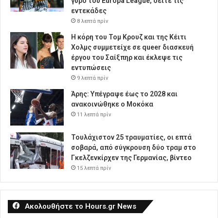
γύρο του Europa League, δείτε τις
εντεκάδες
8 λεπτά πρίν
Η κόρη του Τομ Κρουζ και της Κέιτι
Χολμς συμμετείχε σε queer διασκευή
έργου του Σαίξπηρ και έκλεψε τις
εντυπώσεις
9 λεπτά πρίν
Άρης: Υπέγραψε έως το 2028 και
ανακοινώθηκε ο Μοκόκα
11 λεπτά πρίν
Τουλάχιστον 25 τραυματίες, οι επτά
σοβαρά, από σύγκρουση δύο τραμ στο
Γκελζενκίρχεν της Γερμανίας, βίντεο
15 λεπτά πρίν
Ακολουθήστε το Hours.gr News