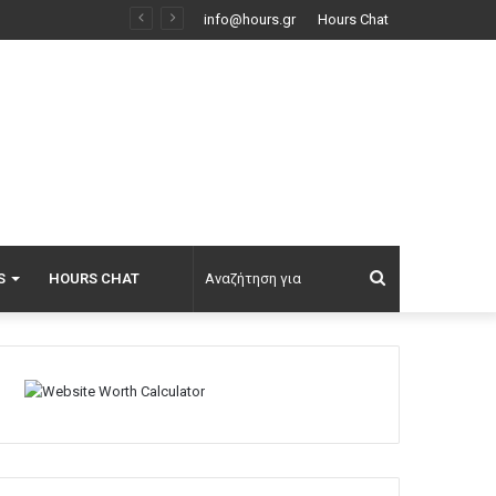
Νετανιάχου: Το Ισραήλ απορρίπτει το ειρηνευτικό σχέδιο του Τραμπ για τη Γάζα, δεν αποσύρουμε τον στρατό μέχρι να αφοπλιστεί εντελώς η Χαμάς
info@hours.gr
Hours Chat
Αναζήτηση
S
HOURS CHAT
για