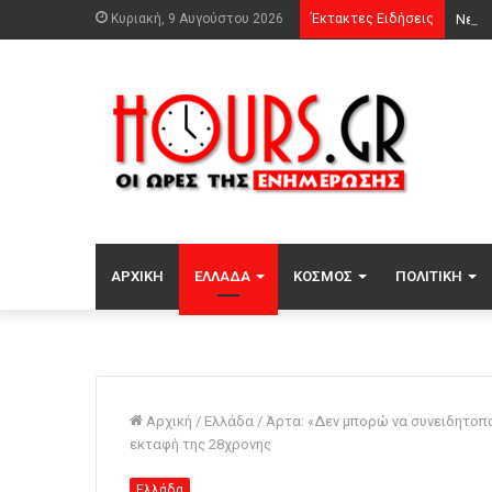
Κυριακή, 9 Αυγούστου 2026
Έκτακτες Ειδήσεις
ΑΡΧΙΚΉ
ΕΛΛΆΔΑ
ΚΌΣΜΟΣ
ΠΟΛΙΤΙΚΉ
Αρχική
/
Ελλάδα
/
Άρτα: «Δεν μπορώ να συνειδητοπο
εκταφή της 28χρονης
Ελλάδα