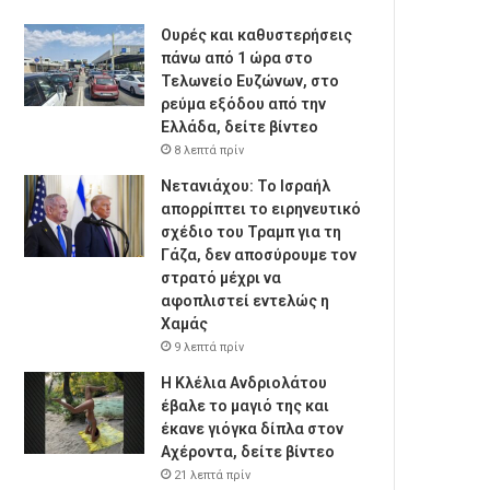
Ουρές και καθυστερήσεις
πάνω από 1 ώρα στο
Τελωνείο Ευζώνων, στο
ρεύμα εξόδου από την
Ελλάδα, δείτε βίντεο
8 λεπτά πρίν
Νετανιάχου: Το Ισραήλ
απορρίπτει το ειρηνευτικό
σχέδιο του Τραμπ για τη
Γάζα, δεν αποσύρουμε τον
στρατό μέχρι να
αφοπλιστεί εντελώς η
Χαμάς
9 λεπτά πρίν
Η Κλέλια Ανδριολάτου
έβαλε το μαγιό της και
έκανε γιόγκα δίπλα στον
Αχέροντα, δείτε βίντεο
21 λεπτά πρίν