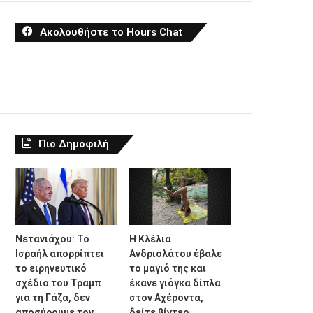
Ακολουθήστε το Hours Chat
Πιο Δημοφιλή
Νετανιάχου: Το
Η Κλέλια
Ισραήλ απορρίπτει
Ανδριολάτου έβαλε
το ειρηνευτικό
το μαγιό της και
σχέδιο του Τραμπ
έκανε γιόγκα δίπλα
για τη Γάζα, δεν
στον Αχέροντα,
αποσύρουμε τον
δείτε βίντεο