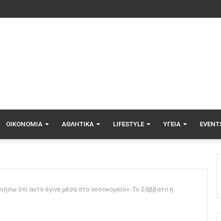
ΟΙΚΟΝΟΜΊΑ
ΑΘΛΗΤΙΚΆ
LIFESTYLE
ΥΓΕΊΑ
EVENT
ιήσω ότι αυτό έγινε μέσα στο νοσοκομείο» -Το Σάββατο η