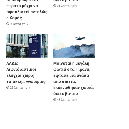
στρατό μέχρι να
21 λεπτά πρίν
αφοπλιστεί εντελώς
η Χαμάς
9 λεπτά πρίν
ΑΑΔΕ:
Μαίνεται η μεγάλη
Αιφνιδιαστικοί
φωτιά στα Τίρανα,
έλεγχοι χωρίς
έφτασε μία ανάσα
τοπικές… γνωριμίες
από σπίτια,
εκκενώθηκαν χωριά,
26 λεπτά πρίν
δείτε βίντεο
43 λεπτά πρίν