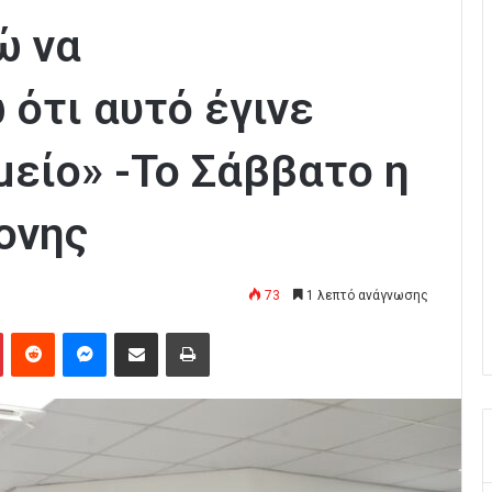
ώ να
ότι αυτό έγινε
μείο» -Το Σάββατο η
ονης
73
1 λεπτό ανάγνωσης
Pinterest
Reddit
Messenger
Κοινοποίηση μέσω Email
Εκτύπωση