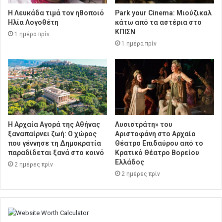
Η Λευκάδα τιμά τον ηθοποιό
Park your Cinema: Μιούζικαλ
Ηλία Λογοθέτη
κάτω από τα αστέρια στο
ΚΠΙΣΝ
1 ημέρα πρίν
1 ημέρα πρίν
Η Αρχαία Αγορά της Αθήνας
Λυσιστράτη» του
ξαναπαίρνει ζωή: Ο χώρος
Αριστοφάνη στο Αρχαίο
που γέννησε τη Δημοκρατία
Θέατρο Επιδαύρου από το
παραδίδεται ξανά στο κοινό
Κρατικό Θέατρο Βορείου
Ελλάδος
2 ημέρες πρίν
2 ημέρες πρίν