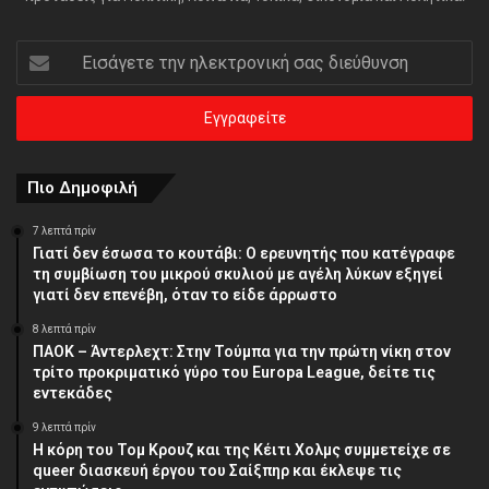
Εισάγετε
την
ηλεκτρονική
σας
διεύθυνση
Πιο Δημοφιλή
7 λεπτά πρίν
Γιατί δεν έσωσα το κουτάβι: Ο ερευνητής που κατέγραφε
τη συμβίωση του μικρού σκυλιού με αγέλη λύκων εξηγεί
γιατί δεν επενέβη, όταν το είδε άρρωστο
8 λεπτά πρίν
ΠΑΟΚ – Άντερλεχτ: Στην Τούμπα για την πρώτη νίκη στον
τρίτο προκριματικό γύρο του Europa League, δείτε τις
εντεκάδες
9 λεπτά πρίν
Η κόρη του Τομ Κρουζ και της Κέιτι Χολμς συμμετείχε σε
queer διασκευή έργου του Σαίξπηρ και έκλεψε τις