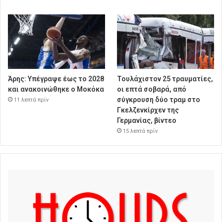
Άρης: Υπέγραψε έως το 2028
Τουλάχιστον 25 τραυματίες,
και ανακοινώθηκε ο Μοκόκα
οι επτά σοβαρά, από
σύγκρουση δύο τραμ στο
11 λεπτά πρίν
Γκελζενκίρχεν της
Γερμανίας, βίντεο
15 λεπτά πρίν