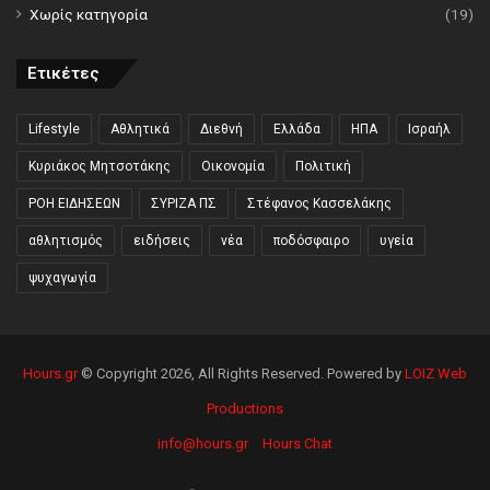
Χωρίς κατηγορία
(19)
Ετικέτες
Lifestyle
Αθλητικά
Διεθνή
Ελλάδα
ΗΠΑ
Ισραήλ
Κυριάκος Μητσοτάκης
Οικονομία
Πολιτική
ΡΟΗ ΕΙΔΗΣΕΩΝ
ΣΥΡΙΖΑ ΠΣ
Στέφανος Κασσελάκης
αθλητισμός
ειδήσεις
νέα
ποδόσφαιρο
υγεία
ψυχαγωγία
Hours.gr
© Copyright 2026, All Rights Reserved. Powered by
LOIZ Web
Productions
info@hours.gr
Hours Chat