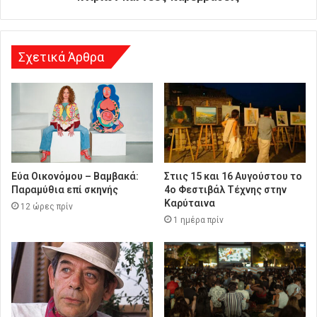
σ
η
Σχετικά Άρθρα
Εύα Οικονόμου – Βαμβακά:
Στιις 15 και 16 Αυγούστου το
Παραμύθια επί σκηνής
4ο Φεστιβάλ Τέχνης στην
Καρύταινα
12 ώρες πρίν
1 ημέρα πρίν