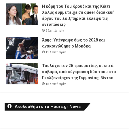
Η κόρη του Τομ Κρουζ και της Κέιτι
Χολμς συμμετείχε σε queer διασκευή
έργου του Σαίξπηρ και έκλεψε τις
εντυπώσεις
9 λεπτά πρίν
Άρης: Υπέγραψε έως το 2028 και
ανακοινώθηκε ο Μοκόκα
11 λεπτά πρίν
Τουλάχιστον 25 τραυματίες, οι επτά
σοβαρά, από σύγκρουση δύο τραμ στο
Γκελζενκίρχεν της Γερμανίας, βίντεο
15 λεπτά πρίν
Ακολουθήστε το Hours.gr News