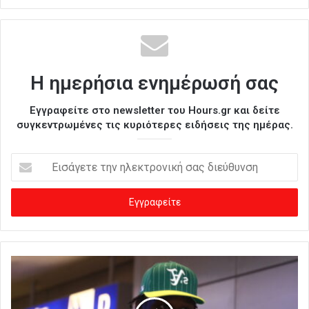
Η ημερήσια ενημέρωσή σας
Εγγραφείτε στο newsletter του Hours.gr και δείτε
συγκεντρωμένες τις κυριότερες ειδήσεις της ημέρας.
Ε
ι
σ
ά
γ
ε
τ
ε
τ
η
ν