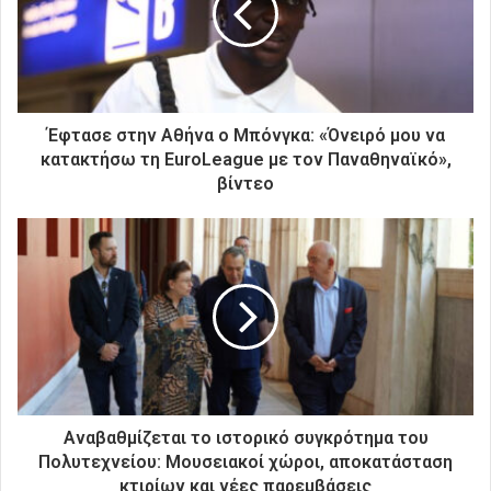
η
λ
ε
κ
τ
ρ
Έφτασε στην Αθήνα ο Μπόνγκα: «Όνειρό μου να
ο
κατακτήσω τη EuroLeague με τον Παναθηναϊκό»,
ν
βίντεο
ι
κ
ή
σ
α
ς
δ
ι
ε
ύ
θ
Αναβαθμίζεται το ιστορικό συγκρότημα του
υ
Πολυτεχνείου: Μουσειακοί χώροι, αποκατάσταση
ν
κτιρίων και νέες παρεμβάσεις