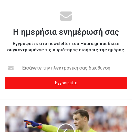
Η ημερήσια ενημέρωσή σας
Εγγραφείτε στο newsletter του Hours.gr και δείτε
συγκεντρωμένες τις κυριότερες ειδήσεις της ημέρας.
Ε
ι
σ
ά
γ
ε
τ
ε
τ
η
ν