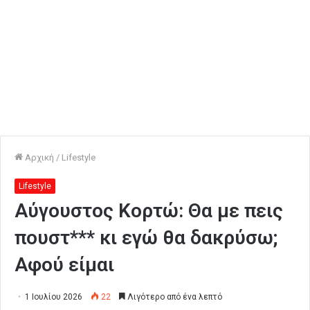
Αρχική
/
Lifestyle
Lifestyle
Αύγουστος Κορτώ: Θα με πεις
πουστ*** κι εγώ θα δακρύσω;
Αφού είμαι
1 Ιουλίου 2026
22
Λιγότερο από ένα λεπτό