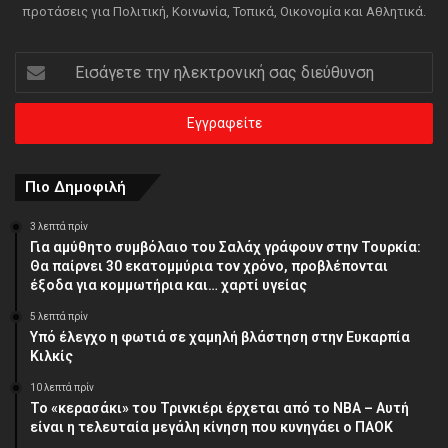
προτάσεις για Πολιτική, Κοινωνία, Τοπικά, Οικονομία και Αθλητικά.
Εισάγετε
την
ηλεκτρονική
σας
διεύθυνση
Πιο Δημοφιλή
3 λεπτά πρίν
Για αμύθητο συμβόλαιο του Σαλάχ γράφουν στην Τουρκία:
Θα παίρνει 30 εκατομμύρια τον χρόνο, προβλέπονται
έξοδα για κομμωτήρια και… χαρτί υγείας
5 λεπτά πρίν
Υπό έλεγχο η φωτιά σε χαμηλή βλάστηση στην Ευκαρπία
Κιλκίς
10 λεπτά πρίν
Το «κερασάκι» του Τρινκιέρι έρχεται από το NBA – Αυτή
είναι η τελευταία μεγάλη κίνηση που κυνηγάει ο ΠΑΟΚ