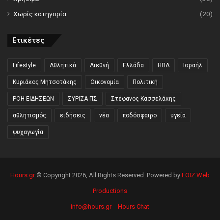
Χωρίς κατηγορία
(20)
Ετικέτες
Lifestyle
Αθλητικά
Διεθνή
Ελλάδα
ΗΠΑ
Ισραήλ
Κυριάκος Μητσοτάκης
Οικονομία
Πολιτική
ΡΟΗ ΕΙΔΗΣΕΩΝ
ΣΥΡΙΖΑ ΠΣ
Στέφανος Κασσελάκης
αθλητισμός
ειδήσεις
νέα
ποδόσφαιρο
υγεία
ψυχαγωγία
Hours.gr
© Copyright 2026, All Rights Reserved. Powered by
LOIZ Web
Productions
info@hours.gr
Hours Chat