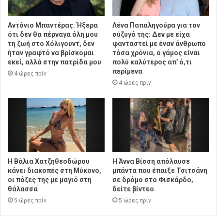
Αντόνιο Μπαντέρας: Ήξερα
Λένα Παπαληγούρα για τον
ότι δεν θα πέρναγα όλη μου
σύζυγό της: Δεν με είχα
τη ζωή στο Χόλιγουντ, δεν
φανταστεί με έναν άνθρωπο
ήταν γραφτό να βρίσκομαι
τόσα χρόνια, ο γάμος είναι
εκεί, αλλά στην πατρίδα μου
πολύ καλύτερος απ’ ό,τι
περίμενα
4 ώρες πρίν
4 ώρες πρίν
Η Βάλια Χατζηθεοδώρου
Η Άννα Βίσση απόλαυσε
κάνει διακοπές στη Μύκονο,
μπάντα που έπαιξε Τσιτσάνη
οι πόζες της με μαγιό στη
σε δρόμο στο Φισκάρδο,
θάλασσα
δείτε βίντεο
5 ώρες πρίν
5 ώρες πρίν