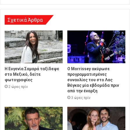
η
Σχετικά Άρθρα
Η Ευγενία Σαμαρά ταξίδεψε
Ο Morrissey ακύρωσε
στο Μεξικό, δείτε
προγραμματισμένες
φωτογραφίες
συναυλίες του στο Λας
Βέγκας μία εβδομάδα πριν
2 ώρες πρίν
από την έναρξη
3 ώρες πρίν