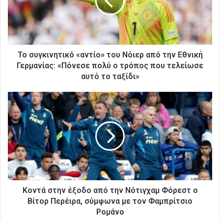
η
λ
ε
κ
τ
ρ
Το συγκινητικό «αντίο» του Νόιερ από την Εθνική
ο
Γερμανίας: «Πόνεσε πολύ ο τρόπος που τελείωσε
ν
αυτό το ταξίδι»
ι
κ
ή
σ
α
ς
δ
ι
ε
ύ
θ
Κοντά στην έξοδο από την Νότιγχαμ Φόρεστ ο
υ
Βίτορ Περέιρα, σύμφωνα με τον Φαμπρίτσιο
ν
Ρομάνο
σ