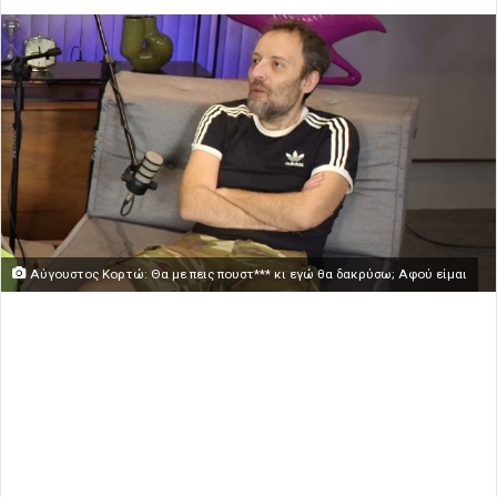
Αύγουστος Κορτώ: Θα με πεις πουστ*** κι εγώ θα δακρύσω; Αφού είμαι