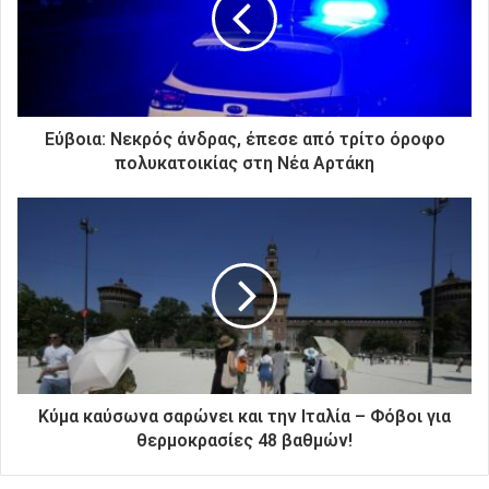
η
λ
ε
κ
τ
ρ
Εύβοια: Νεκρός άνδρας, έπεσε από τρίτο όροφο
ο
πολυκατοικίας στη Νέα Αρτάκη
ν
ι
κ
ή
σ
α
ς
δ
ι
ε
ύ
Kύμα καύσωνα σαρώνει και την Ιταλία – Φόβοι για
θ
θερμοκρασίες 48 βαθμών!
υ
ν