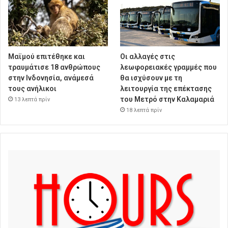
Μαϊμού επιτέθηκε και
Οι αλλαγές στις
τραυμάτισε 18 ανθρώπους
λεωφορειακές γραμμές που
στην Ινδονησία, ανάμεσά
θα ισχύσουν με τη
τους ανήλικοι
λειτουργία της επέκτασης
του Μετρό στην Καλαμαριά
13 λεπτά πρίν
18 λεπτά πρίν