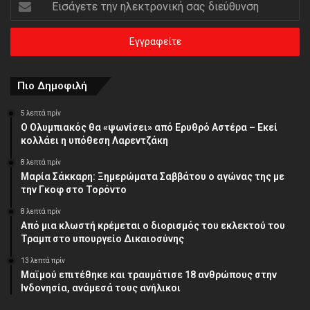
την
ηλεκτρονική
σας
διεύθυνση
Πιο Δημοφιλή
5 λεπτά πρίν
Ο Ολυμπιακός θα «ψωνίσει» από Ερυθρό Αστέρα – Εκεί
κολλάει η υπόθεση Λαρεντζάκη
8 λεπτά πρίν
Μαρία Σάκκαρη: Ξημερώματα Σαββάτου ο αγώνας της με
την Γκοφ στο Τορόντο
8 λεπτά πρίν
Από μια κλωστή κρέμεται ο διορισμός του εκλεκτού του
Τραμπ στο υπουργείο Δικαιοσύνης
13 λεπτά πρίν
Μαϊμού επιτέθηκε και τραυμάτισε 18 ανθρώπους στην
Ινδονησία, ανάμεσά τους ανήλικοι