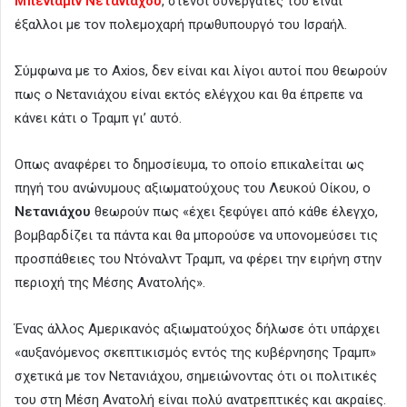
Μπενιαμίν Νετανιάχου
, στενοί συνεργάτες του είναι
έξαλλοι με τον πολεμοχαρή πρωθυπουργό του Ισραήλ.
Σύμφωνα με το Axios, δεν είναι και λίγοι αυτοί που θεωρούν
πως ο Νετανιάχου είναι εκτός ελέγχου και θα έπρεπε να
κάνει κάτι ο Τραμπ γι’ αυτό.
Οπως αναφέρει το δημοσίευμα, το οποίο επικαλείται ως
πηγή του ανώνυμους αξιωματούχους του Λευκού Οίκου, ο
Νετανιάχου
θεωρούν πως «έχει ξεφύγει από κάθε έλεγχο,
βομβαρδίζει τα πάντα και θα μπορούσε να υπονομεύσει τις
προσπάθειες του Ντόναλντ Τραμπ, να φέρει την ειρήνη στην
περιοχή της Μέσης Ανατολής».
Ένας άλλος Αμερικανός αξιωματούχος δήλωσε ότι υπάρχει
«αυξανόμενος σκεπτικισμός εντός της κυβέρνησης Τραμπ»
σχετικά με τον Νετανιάχου, σημειώνοντας ότι οι πολιτικές
του στη Μέση Ανατολή είναι πολύ ανατρεπτικές και ακραίες.