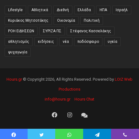
Lifestyle
Αθλητικά
Διεθνή
Ελλάδα
ΗΠΑ
Ισραήλ
Κυριάκος Μητσοτάκης
Οικονομία
Πολιτική
ΡΟΗ ΕΙΔΗΣΕΩΝ
ΣΥΡΙΖΑ ΠΣ
Στέφανος Κασσελάκης
αθλητισμός
ειδήσεις
νέα
ποδόσφαιρο
υγεία
ψυχαγωγία
Hours.gr
© Copyright 2026, All Rights Reserved. Powered by
LOIZ Web
Productions
info@hours.gr
Hours Chat
Facebook
Instagram
Hours
Chat