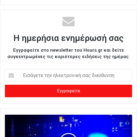
Η ημερήσια ενημέρωσή σας
Εγγραφείτε στο newsletter του Hours.gr και δείτε
συγκεντρωμένες τις κυριότερες ειδήσεις της ημέρας.
Ε
ι
σ
ά
γ
ε
τ
ε
τ
η
ν