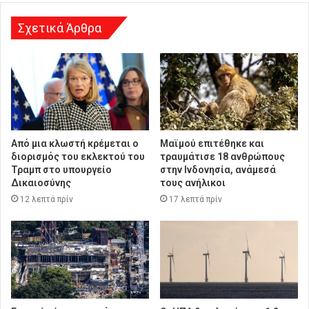
σ
η
Σχετικά Άρθρα
Από μια κλωστή κρέμεται ο
Μαϊμού επιτέθηκε και
διορισμός του εκλεκτού του
τραυμάτισε 18 ανθρώπους
Τραμπ στο υπουργείο
στην Ινδονησία, ανάμεσά
Δικαιοσύνης
τους ανήλικοι
12 λεπτά πρίν
17 λεπτά πρίν