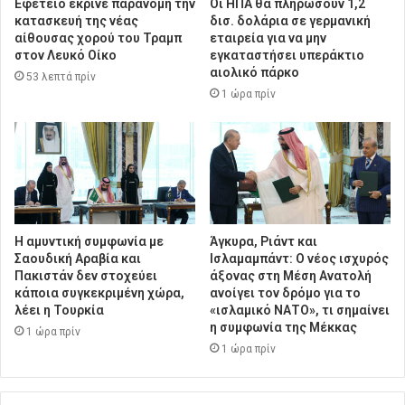
Εφετείο έκρινε παράνομη την
Οι ΗΠΑ θα πληρώσουν 1,2
κατασκευή της νέας
δισ. δολάρια σε γερμανική
αίθουσας χορού του Τραμπ
εταιρεία για να μην
στον Λευκό Οίκο
εγκαταστήσει υπεράκτιο
αιολικό πάρκο
53 λεπτά πρίν
1 ώρα πρίν
Η αμυντική συμφωνία με
Άγκυρα, Ριάντ και
Σαουδική Αραβία και
Ισλαμαμπάντ: Ο νέος ισχυρός
Πακιστάν δεν στοχεύει
άξονας στη Μέση Ανατολή
κάποια συγκεκριμένη χώρα,
ανοίγει τον δρόμο για το
λέει η Τουρκία
«ισλαμικό ΝΑΤΟ», τι σημαίνει
η συμφωνία της Μέκκας
1 ώρα πρίν
1 ώρα πρίν