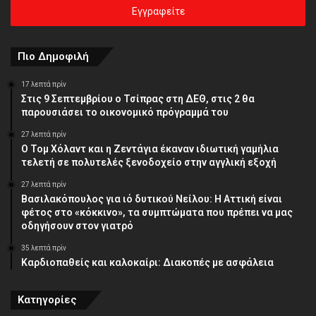
σας
διεύθυνση
Πιο Δημοφιλή
17 λεπτά πρίν
Στις 9 Σεπτεμβρίου ο Τσίπρας στη ΔΕΘ, στις 2 θα
παρουσιάσει το οικονομικό πρόγραμμά του
27 λεπτά πρίν
O Τομ Χόλαντ και η Ζεντάγια έκαναν ιδιωτική γαμήλια
τελετή σε πολυτελές ξενοδοχείο στην αγγλική εξοχή
27 λεπτά πρίν
Βασιλακόπουλος για ιό δυτικού Νείλου: Η Αττική είναι
φέτος στο «κόκκινο», τα συμπτώματα που πρέπει να μας
οδηγήσουν στον γιατρό
35 λεπτά πρίν
Καρδιοπαθείς και καλοκαίρι: Διακοπές με ασφάλεια
Κατηγορίες