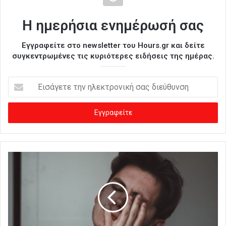
Η ημερήσια ενημέρωσή σας
Εγγραφείτε στο newsletter του Hours.gr και δείτε
συγκεντρωμένες τις κυριότερες ειδήσεις της ημέρας.
Ε
ι
σ
ά
γ
ε
τ
ε
τ
η
ν
η
λ
ε