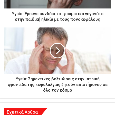
κ
τ
ρ
Υγεία: Έρευνα συνδέει τα τραυματικά γεγονότα
ο
στην παιδική ηλικία με τους πονοκεφάλους
ν
ι
κ
ή
σ
α
ς
δ
ι
ε
ύ
Υγεία: Σημαντικές βελτιώσεις στην ιατρική
θ
φροντίδα της κεφαλαλγίας ζητούν επιστήμονες σε
υ
όλο τον κόσμο
ν
σ
η
Σχετικά Άρθρα