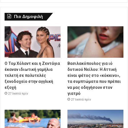
Πιο Δημοφιλή
O Τομ Χόλαντ και η Ζεντάγια
Βασιλακόπουλος για ιό
έκαναν ιδιωτική γαμήλια
δυτικού Νείλου: Η Αττική
τελετή σε πολυτελές
είναι φέτος στο «κόκκινο»,
ξενοδοχείο στην αγγλική
τα συμπτώματα που πρέπει
εξοχή
να μας οδηγήσουν στον
γιατρό
27 λεπτά πρίν
27 λεπτά πρίν