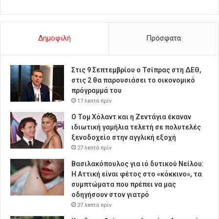
Δημοφιλή
Πρόσφατα
Στις 9 Σεπτεμβρίου ο Τσίπρας στη ΔΕΘ,
στις 2 θα παρουσιάσει το οικονομικό
πρόγραμμά του
17 λεπτά πρίν
O Τομ Χόλαντ και η Ζεντάγια έκαναν
ιδιωτική γαμήλια τελετή σε πολυτελές
ξενοδοχείο στην αγγλική εξοχή
27 λεπτά πρίν
Βασιλακόπουλος για ιό δυτικού Νείλου:
Η Αττική είναι φέτος στο «κόκκινο», τα
συμπτώματα που πρέπει να μας
οδηγήσουν στον γιατρό
27 λεπτά πρίν