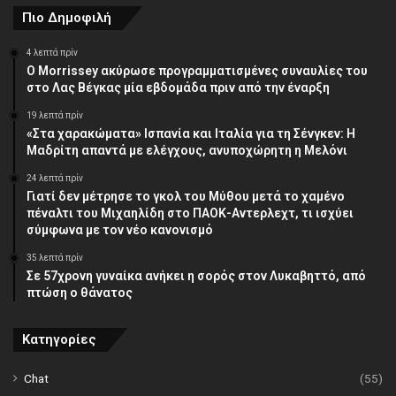
Πιο Δημοφιλή
4 λεπτά πρίν
Ο Morrissey ακύρωσε προγραμματισμένες συναυλίες του
στο Λας Βέγκας μία εβδομάδα πριν από την έναρξη
19 λεπτά πρίν
«Στα χαρακώματα» Ισπανία και Ιταλία για τη Σένγκεν: Η
Μαδρίτη απαντά με ελέγχους, ανυποχώρητη η Μελόνι
24 λεπτά πρίν
Γιατί δεν μέτρησε το γκολ του Μύθου μετά το χαμένο
πέναλτι του Μιχαηλίδη στο ΠΑΟΚ-Αντερλεχτ, τι ισχύει
σύμφωνα με τον νέο κανονισμό
35 λεπτά πρίν
Σε 57χρονη γυναίκα ανήκει η σορός στον Λυκαβηττό, από
πτώση ο θάνατος
Κατηγορίες
Chat
(55)