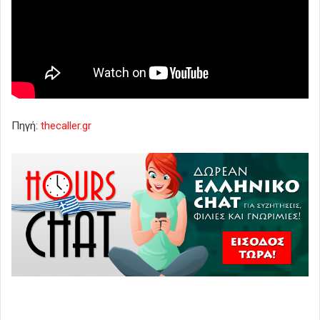
Πηγή:
thecaller.gr