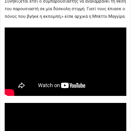
Συνηθίζεται έτσι ο συμπαρουσιαστής να αναλαμβάνει τη θέση
του παρουσιαστή σε μία δύσκολη στιγμή. Γιατί τους έπιασε ο
πόνος που βγήκε η εκπομπή;» είπε αρχικά η Μπέττυ Μαγγίρα.