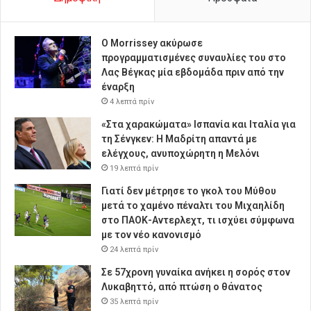
Ο Morrissey ακύρωσε
προγραμματισμένες συναυλίες του στο
Λας Βέγκας μία εβδομάδα πριν από την
έναρξη
4 λεπτά πρίν
«Στα χαρακώματα» Ισπανία και Ιταλία για
τη Σένγκεν: Η Μαδρίτη απαντά με
ελέγχους, ανυποχώρητη η Μελόνι
19 λεπτά πρίν
Γιατί δεν μέτρησε το γκολ του Μύθου
μετά το χαμένο πέναλτι του Μιχαηλίδη
στο ΠΑΟΚ-Αντερλεχτ, τι ισχύει σύμφωνα
με τον νέο κανονισμό
24 λεπτά πρίν
Σε 57χρονη γυναίκα ανήκει η σορός στον
Λυκαβηττό, από πτώση ο θάνατος
35 λεπτά πρίν