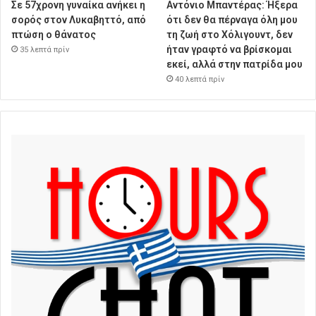
Σε 57χρονη γυναίκα ανήκει η
Αντόνιο Μπαντέρας: Ήξερα
σορός στον Λυκαβηττό, από
ότι δεν θα πέρναγα όλη μου
πτώση ο θάνατος
τη ζωή στο Χόλιγουντ, δεν
ήταν γραφτό να βρίσκομαι
35 λεπτά πρίν
εκεί, αλλά στην πατρίδα μου
40 λεπτά πρίν