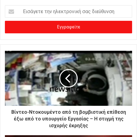
Ε
ι
σ
ά
γ
ε
τ
ε
τ
η
ν
η
λ
ε
κ
τ
ρ
Βίντεο-Ντοκουμέντο από τη βομβιστική επίθεση
ο
έξω από το υπουργείο Εργασίας – Η στιγμή της
ν
ισχυρής έκρηξης
ι
κ