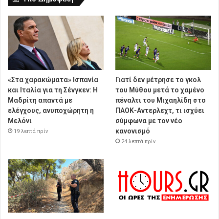
«Στα χαρακώματα» Ισπανία
Γιατί δεν μέτρησε το γκολ
και Ιταλία για τη Σένγκεν: Η
του Μύθου μετά το χαμένο
Μαδρίτη απαντά με
πέναλτι του Μιχαηλίδη στο
ελέγχους, ανυποχώρητη η
ΠΑΟΚ-Αντερλεχτ, τι ισχύει
Μελόνι
σύμφωνα με τον νέο
κανονισμό
19 λεπτά πρίν
24 λεπτά πρίν