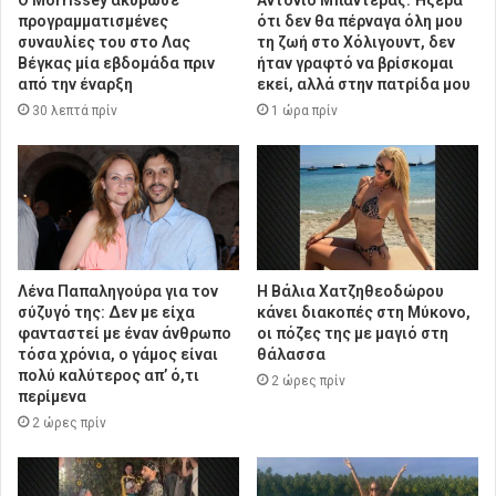
προγραμματισμένες
ότι δεν θα πέρναγα όλη μου
συναυλίες του στο Λας
τη ζωή στο Χόλιγουντ, δεν
Βέγκας μία εβδομάδα πριν
ήταν γραφτό να βρίσκομαι
από την έναρξη
εκεί, αλλά στην πατρίδα μου
30 λεπτά πρίν
1 ώρα πρίν
Λένα Παπαληγούρα για τον
Η Βάλια Χατζηθεοδώρου
σύζυγό της: Δεν με είχα
κάνει διακοπές στη Μύκονο,
φανταστεί με έναν άνθρωπο
οι πόζες της με μαγιό στη
τόσα χρόνια, ο γάμος είναι
θάλασσα
πολύ καλύτερος απ’ ό,τι
2 ώρες πρίν
περίμενα
2 ώρες πρίν