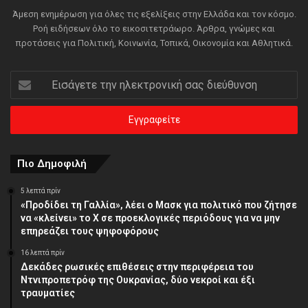
Άμεση ενημέρωση για όλες τις εξελίξεις στην Ελλάδα και τον κόσμο.
Ροή ειδήσεων όλο το εικοσιτετράωρο. Άρθρα, γνώμες και
προτάσεις για Πολιτική, Κοινωνία, Τοπικά, Οικονομία και Αθλητικά.
Εισάγετε
την
ηλεκτρονική
σας
διεύθυνση
Πιο Δημοφιλή
5 λεπτά πρίν
«Προδίδει τη Γαλλία», λέει ο Μασκ για πολιτικό που ζήτησε
να «κλείνει» το X σε προεκλογικές περιόδους για να μην
επηρεάζει τους ψηφοφόρους
16 λεπτά πρίν
Δεκάδες ρωσικές επιθέσεις στην περιφέρεια του
Ντνιπροπετρόφ της Ουκρανίας, δύο νεκροί και έξι
τραυματίες