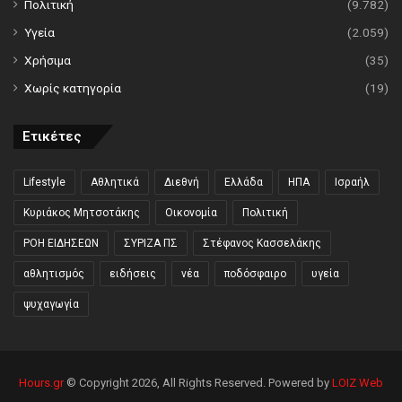
Πολιτική
(9.782)
Υγεία
(2.059)
Χρήσιμα
(35)
Χωρίς κατηγορία
(19)
Ετικέτες
Lifestyle
Αθλητικά
Διεθνή
Ελλάδα
ΗΠΑ
Ισραήλ
Κυριάκος Μητσοτάκης
Οικονομία
Πολιτική
ΡΟΗ ΕΙΔΗΣΕΩΝ
ΣΥΡΙΖΑ ΠΣ
Στέφανος Κασσελάκης
αθλητισμός
ειδήσεις
νέα
ποδόσφαιρο
υγεία
ψυχαγωγία
Hours.gr
© Copyright 2026, All Rights Reserved. Powered by
LOIZ Web