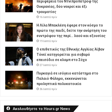
περιφέρεια του Ντνιπροπετρόφ της
Ουκρανίας, δύο νεκροί και έξι
τραυματίες
16 λεπτά πρίν
Η Λίλα Μπακλέση έφερε στον κόσμο το
πρώτο της παιδί, δείτε την ανάρτηση του
συντρόφου της περί… λαού και εξουσίας
19 λεπτά πρίν
Ο επιθετικός της Εθνικής Αγγλίας Άϊβαν
Τόνεϊ κατηγορείται για σοβαρό
επεισόδιο σε κλαμπ στο Σόχο
27 λεπτά πρίν
Πυρκαγιά σε ισόγειο κατάστημα στο
Παλαιό Φάληρο, εκκενώνεται
προληπτικά πολυκατοικία
36 λεπτά πρίν
Ακολουθήστε το Hours.gr News