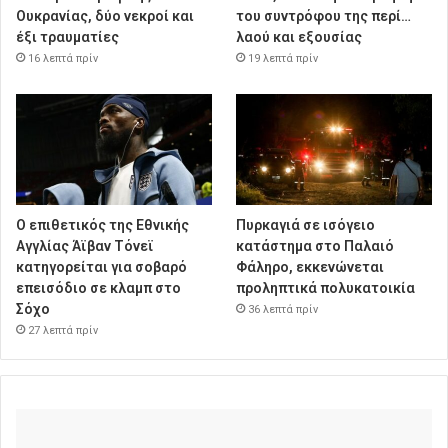
Ουκρανίας, δύο νεκροί και
του συντρόφου της περί…
έξι τραυματίες
λαού και εξουσίας
16 λεπτά πρίν
19 λεπτά πρίν
Ο επιθετικός της Εθνικής
Πυρκαγιά σε ισόγειο
Αγγλίας Άϊβαν Τόνεϊ
κατάστημα στο Παλαιό
κατηγορείται για σοβαρό
Φάληρο, εκκενώνεται
επεισόδιο σε κλαμπ στο
προληπτικά πολυκατοικία
Σόχο
36 λεπτά πρίν
27 λεπτά πρίν