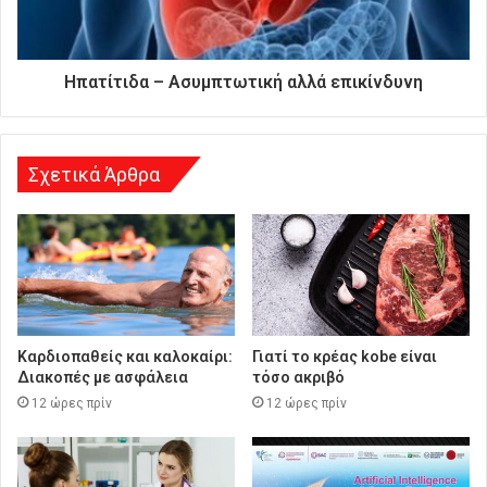
δ
ι
ε
ύ
Ηπατίτιδα – Ασυμπτωτική αλλά επικίνδυνη
θ
υ
ν
σ
Σχετικά Άρθρα
η
Καρδιοπαθείς και καλοκαίρι:
Γιατί το κρέας kobe είναι
Διακοπές με ασφάλεια
τόσο ακριβό
12 ώρες πρίν
12 ώρες πρίν