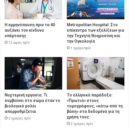
Η εμμηνόπαυση πριν τα 40
Metropolitan Hospital: Στο
αυξάνει τον κίνδυνο
επίκεντρο των εξελίξεων για
υπέρτασης
την Τεχνητή Νοημοσύνη και
την Ογκολογία
15 ώρες πρίν
1 ημέρα πρίν
Νυχτερινή εργασία: Τι
Το ελληνικό παράδοξο:
συμβαίνει στο σώμα όταν το
«Πρωτιά» στους
βιολογικό ρολόι
τομογράφους, «κάτω από τη
απορρυθμίζεται
βάση» στα δεδομένα για τη
χρήση τους
2 ημέρες πρίν
2 ημέρες πρίν