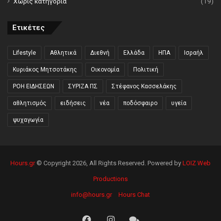
Χωρίς κατηγορία
(19)
Ετικέτες
Lifestyle
Αθλητικά
Διεθνή
Ελλάδα
ΗΠΑ
Ισραήλ
Κυριάκος Μητσοτάκης
Οικονομία
Πολιτική
ΡΟΗ ΕΙΔΗΣΕΩΝ
ΣΥΡΙΖΑ ΠΣ
Στέφανος Κασσελάκης
αθλητισμός
ειδήσεις
νέα
ποδόσφαιρο
υγεία
ψυχαγωγία
Hours.gr
© Copyright 2026, All Rights Reserved. Powered by
LOIZ Web
Productions
info@hours.gr
Hours Chat
Facebook
Instagram
Hours