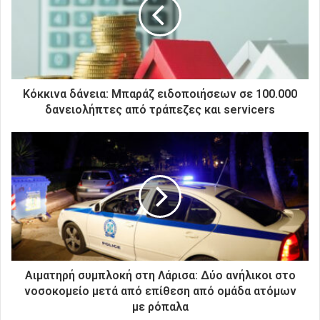
ν
η
λ
ε
κ
τ
ρ
Κόκκινα δάνεια: Μπαράζ ειδοποιήσεων σε 100.000
ο
δανειολήπτες από τράπεζες και servicers
ν
ι
κ
ή
σ
α
ς
δ
ι
ε
ύ
Αιματηρή συμπλοκή στη Λάρισα: Δύο ανήλικοι στο
θ
νοσοκομείο μετά από επίθεση από ομάδα ατόμων
υ
με ρόπαλα
ν