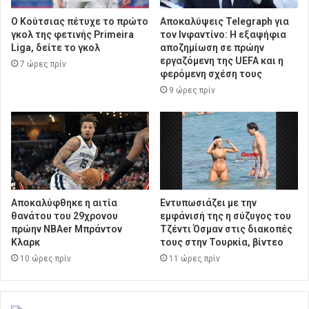
Ο Κούτσιας πέτυχε το πρώτο
Αποκαλύψεις Telegraph για
γκολ της φετινής Primeira
τον Ινφαντίνο: Η εξαψήφια
Liga, δείτε το γκολ
αποζημίωση σε πρώην
εργαζόμενη της UEFA και η
7 ώρες πρίν
φερόμενη σχέση τους
9 ώρες πρίν
Αποκαλύφθηκε η αιτία
Εντυπωσιάζει με την
θανάτου του 29χρονου
εμφάνισή της η σύζυγος του
πρώην NBAer Μπράντον
Τζέντι Όσμαν στις διακοπές
Κλαρκ
τους στην Τουρκία, βίντεο
10 ώρες πρίν
11 ώρες πρίν