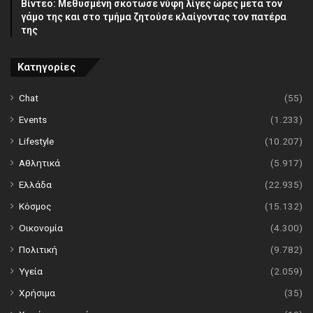
Βίντεο: Μεθυσμένη σκότωσε νύφη λίγες ώρες μετά τον
γάμο της και στο τμήμα ζητούσε κλαίγοντας τον πατέρα
της
Κατηγορίες
Chat
(55)
Events
(1.233)
Lifestyle
(10.207)
Αθλητικά
(5.917)
Ελλάδα
(22.935)
Κόσμος
(15.132)
Οικονομία
(4.300)
Πολιτική
(9.782)
Υγεία
(2.059)
Χρήσιμα
(35)