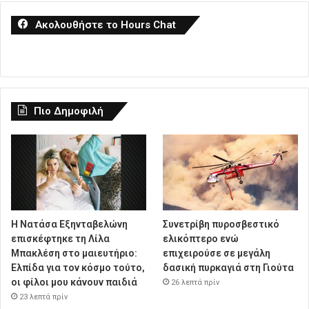
Ακολουθήστε το Hours Chat
Πιο Δημοφιλή
Η Νατάσα Εξηνταβελώνη
Συνετρίβη πυροσβεστικό
επισκέφτηκε τη Λίλα
ελικόπτερο ενώ
Μπακλέση στο μαιευτήριο:
επιχειρούσε σε μεγάλη
Ελπίδα για τον κόσμο τούτο,
δασική πυρκαγιά στη Γιούτα
οι φίλοι μου κάνουν παιδιά
26 λεπτά πρίν
23 λεπτά πρίν