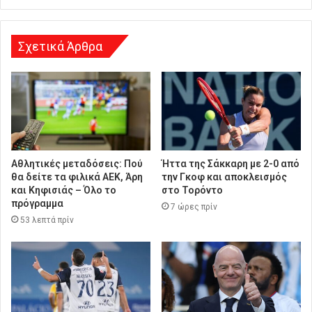
σ
η
Σχετικά Άρθρα
Αθλητικές μεταδόσεις: Πού
Ήττα της Σάκκαρη με 2-0 από
θα δείτε τα φιλικά ΑΕΚ, Άρη
την Γκοφ και αποκλεισμός
και Κηφισιάς – Όλο το
στο Τορόντο
πρόγραμμα
7 ώρες πρίν
53 λεπτά πρίν