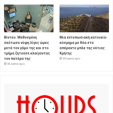
Βίντεο: Μεθυσμένη
Μια εντυπωσιακή κατοικία-
σκότωσε νύφη λίγες ώρες
κόσμημα με θέα στο
μετά τον γάμο της και στο
απέραντο μπλε της νότιας
τμήμα ζητούσε κλαίγοντας
Κρήτης
τον πατέρα της
39 λεπτά πρίν
35 λεπτά πρίν