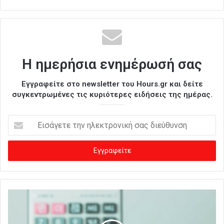
Η ημερήσια ενημέρωσή σας
Εγγραφείτε στο newsletter του Hours.gr και δείτε
συγκεντρωμένες τις κυριότερες ειδήσεις της ημέρας.
Ε
ι
σ
ά
γ
ε
τ
ε
τ
η