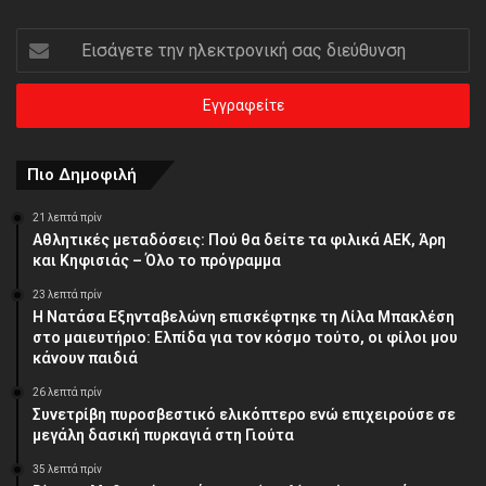
Εισάγετε
την
ηλεκτρονική
σας
διεύθυνση
Πιο Δημοφιλή
21 λεπτά πρίν
Αθλητικές μεταδόσεις: Πού θα δείτε τα φιλικά ΑΕΚ, Άρη
και Κηφισιάς – Όλο το πρόγραμμα
23 λεπτά πρίν
Η Νατάσα Εξηνταβελώνη επισκέφτηκε τη Λίλα Μπακλέση
στο μαιευτήριο: Ελπίδα για τον κόσμο τούτο, οι φίλοι μου
κάνουν παιδιά
26 λεπτά πρίν
Συνετρίβη πυροσβεστικό ελικόπτερο ενώ επιχειρούσε σε
μεγάλη δασική πυρκαγιά στη Γιούτα
35 λεπτά πρίν