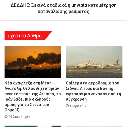
θ
ΔΕΔΔΗΕ: Ξεκινά σταδιακά η μηνιαία καταμέτρηση
υ
κατανάλωσης ρεύματος
ν
σ
η
Σχετικά Άρθρα
Νέα ανάφλεξη στη Μέση
Θρίλερ στο αεροδρόμιο του
Ανατολή: Οι Χούθι χτύπησαν
Σίδνεϊ: Airbus και Boeing
εγκατάσταση της Aramco, το
έφτασαν μια «ανάσα» από τη
Ιράν βάζει πιο σκληρούς
σύγκρουση
όρους για τα Στενά του
1 ώρα πρίν
Ορμούζ
49 λεπτά πρίν