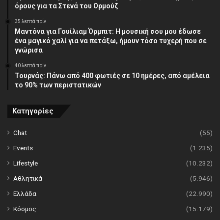
όρους για τα Στενά του Ορμούζ
35 λεπτά πρίν
Μαντόνα για Γουίλιαμ Όρμπιτ: Η μουσική σου μου έδωσε
ένα μαγικό χαλί για να πετάξω, ήμουν τόσο τυχερή που σε
γνώρισα
40 λεπτά πρίν
Τουρνάς: Πάνω από 400 φωτιές σε 10 ημέρες, από αμέλεια
το 90% των περιστατικών
Κατηγορίες
Chat
(55)
Events
(1.235)
Lifestyle
(10.232)
Αθλητικά
(5.946)
Ελλάδα
(22.990)
Κόσμος
(15.179)