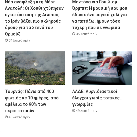
Νέα ανάφλεξη στη Μέση
Μαντόνα για Γουίλιαμ
Ανατολή: Οι Χούθι χτύπησαν
Όρμπιτ: Η μουσική σου μου
εγκατάσταση της Aramco,
έδωσε ένα μαγικό χαλί για
το Ιράν βάζει πιο σκληρούς
να πετάξω, ήμουν τόσο
όρους για τα Στενά του
τυχερή που σε γνώρισα
Ορμούζ
35 λεπτά πρίν
34 λεπτά πρίν
Τουρνάς: Πάνω από 400
ΑΑΔΕ: Αιφνιδιαστικοί
φωτιές σε 10 ημέρες, από
έλεγχοι χωρίς τοπικές…
αμέλεια το 90% των
γνωριμίες
περιστατικών
49 λεπτά πρίν
40 λεπτά πρίν