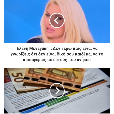
τ
η
ν
η
λ
ε
κ
τ
ρ
Ελένη Μενεγάκη: «Δεν ξέρω πως είναι να
ο
γνωρίζεις ότι δεν είναι δικό σου παιδί και να το
ν
προσφέρεις σε αυτούς που ανήκει»
ι
κ
ή
σ
α
ς
δ
ι
ε
ύ