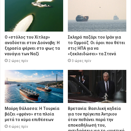
Ο «στόλος του Χίτλερ»
Σκληρό παζάρι του Ιράν για
αναδύεται στον Δούναβη: Η
το Ορμούζ: Οι όροι που θέτει
ξηρασία φέρνει στο φως τα
στις ΗΠΑ για να
ναυάγια των Ναζί
«ξεκλειδώσει» τα Στενά
2 ώρες πρίν
3 ώρες πρίν
Μαύρη Θάλασσα: Η Τουρκία
Βρετανία: Βασιλική κηδεία
βάζει «φρένο» στα πλοία
για τον πρίγκιπα Άντριου
μετά το κύμα επιθέσεων
όταν πεθάνει παρά την
αποκαθήλωσή του,
4 ώρες πρίν
αντιδράσεις για το «μυστικό