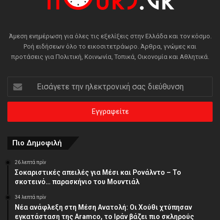
Άμεση ενημέρωση για όλες τις εξελίξεις στην Ελλάδα και τον κόσμο.
Ροή ειδήσεων όλο το εικοσιτετράωρο. Άρθρα, γνώμες και
προτάσεις για Πολιτική, Κοινωνία, Τοπικά, Οικονομία και Αθλητικά.
Εισάγετε
την
ηλεκτρονική
σας
διεύθυνση
Πιο Δημοφιλή
26 λεπτά πρίν
Σοκαριστικές απειλές για Μέσι και Ρονάλντο – Το
σκοτεινό… παρασκήνιο του Μουντιάλ
34 λεπτά πρίν
Νέα ανάφλεξη στη Μέση Ανατολή: Οι Χούθι χτύπησαν
εγκατάσταση της Aramco, το Ιράν βάζει πιο σκληρούς