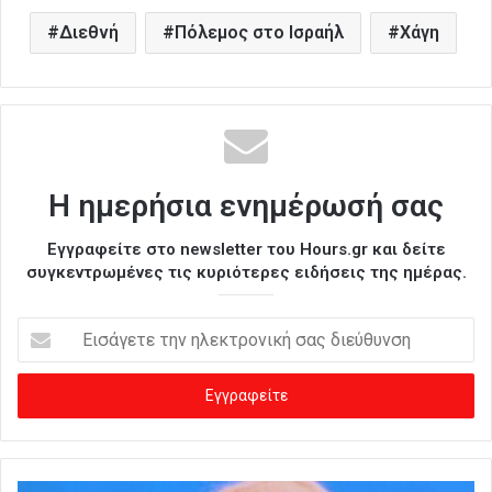
Διεθνή
Πόλεμος στο Ισραήλ
Χάγη
Η ημερήσια ενημέρωσή σας
Εγγραφείτε στο newsletter του Hours.gr και δείτε
συγκεντρωμένες τις κυριότερες ειδήσεις της ημέρας.
Ε
ι
σ
ά
γ
ε
τ
ε