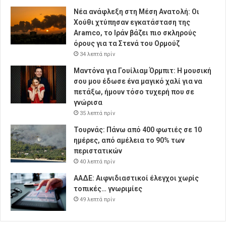
Νέα ανάφλεξη στη Μέση Ανατολή: Οι
Χούθι χτύπησαν εγκατάσταση της
Aramco, το Ιράν βάζει πιο σκληρούς
όρους για τα Στενά του Ορμούζ
34 λεπτά πρίν
Μαντόνα για Γουίλιαμ Όρμπιτ: Η μουσική
σου μου έδωσε ένα μαγικό χαλί για να
πετάξω, ήμουν τόσο τυχερή που σε
γνώρισα
35 λεπτά πρίν
Τουρνάς: Πάνω από 400 φωτιές σε 10
ημέρες, από αμέλεια το 90% των
περιστατικών
40 λεπτά πρίν
ΑΑΔΕ: Αιφνιδιαστικοί έλεγχοι χωρίς
τοπικές… γνωριμίες
49 λεπτά πρίν