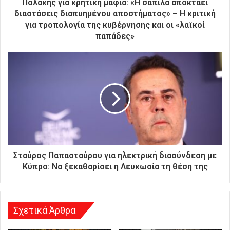
ρ
Πολάκης για κρητική μαφία: «Η σαπίλα αποκτάει
ο
διαστάσεις διαπυημένου αποστήματος» – Η κριτική
ν
για τροπολογία της κυβέρνησης και οι «λαϊκοί
ι
παπάδες»
κ
ή
σ
α
ς
δ
ι
ε
ύ
θ
υ
Σταύρος Παπασταύρου για ηλεκτρική διασύνδεση με
ν
Κύπρο: Να ξεκαθαρίσει η Λευκωσία τη θέση της
σ
η
Σχετικά Άρθρα