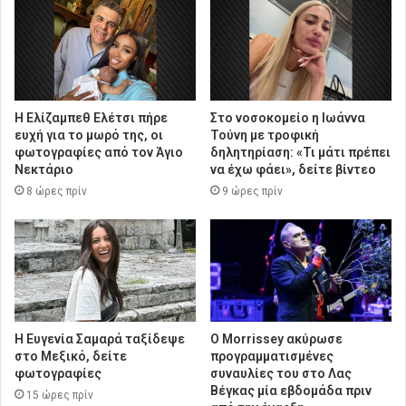
Η Ελίζαμπεθ Ελέτσι πήρε
Στο νοσοκομείο η Ιωάννα
ευχή για το μωρό της, οι
Τούνη με τροφική
φωτογραφίες από τον Άγιο
δηλητηρίαση: «Τι μάτι πρέπει
Νεκτάριο
να έχω φάει», δείτε βίντεο
8 ώρες πρίν
9 ώρες πρίν
Η Ευγενία Σαμαρά ταξίδεψε
Ο Morrissey ακύρωσε
στο Μεξικό, δείτε
προγραμματισμένες
φωτογραφίες
συναυλίες του στο Λας
Βέγκας μία εβδομάδα πριν
15 ώρες πρίν