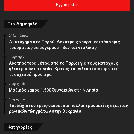
σας
διεύθυνση
Πιο Δημοφιλή
24 λεπτά πρίν
Δυστύχημα στο Περού: Δεκατρείς νεκροί και τέσσερις
τραυματίες σε σύγκρουση βαν και νταλίκας
1 ώρα πρίν
Αυστηρότερα μέτρα από το Παρίσι για τους κατόχους
ηλεκτρικών πατινιών: Κράνος και γιλέκο διαφορετικά
τσουχτερά πρόστιμα
2 ώρες πρίν
Μαζικός γάμος 1.500 ζευγαριών στη Νιγηρία
3 ώρες πρίν
Τουλάχιστον τρεις νεκροί και πολλοί τραυματίες εξαιτίας
ρωσικών πληγμάτων στην Ουκρανία
Κατηγορίες