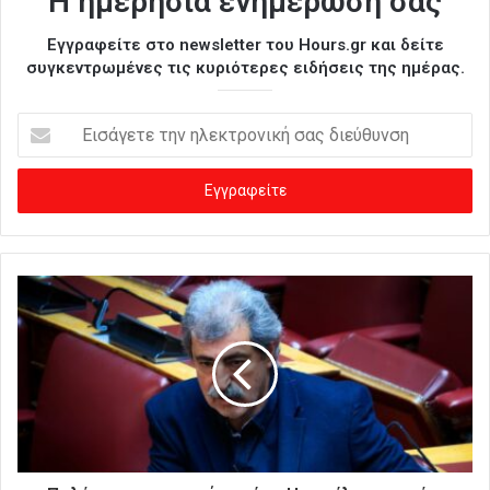
Η ημερήσια ενημέρωσή σας
Εγγραφείτε στο newsletter του Hours.gr και δείτε
συγκεντρωμένες τις κυριότερες ειδήσεις της ημέρας.
Ε
ι
σ
ά
γ
ε
τ
ε
τ
η
ν
η
λ
ε
κ
τ