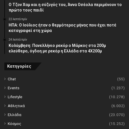
Ο Τζον Χαμ και η σύζυγός του, Άννα Οσέολα περιμένουν το
πρώτο τους παιδί
22 λεπτά πρίν
ΗΠΑ: Ο Ιούλιος ήταν ο θερμότερος μήνας που έχει ποτέ
καταγραφεί στη χώρα
24 λεπτά πρίν
Κολύμβηση: Πανελλήνιο ρεκόρ ο Μάρκος στα 200μ
ελεύθερο, όγδοη με ρεκόρ η Ελλάδα στα 4Χ200μ
Κατηγορίες
Chat
(55)
Events
(1.237)
Lifestyle
(10.278)
Αθλητικά
(6.002)
Ελλάδα
(23.070)
Κόσμος
(15.252)