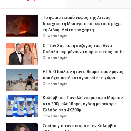
Το ηφαιστειακό νέφος της Αίτνας
διέσχισε τη Μεσόγειο και έφτασε μέχρι
τη Λιβύη: Δείτε τον χάρτη
16 λεπτά πρίν
Ο Τζον Χαμ και η σύζυγός του, Άννα
Οσέολα περιμένουν το πρώτο τους παιδί
18 λεπτά πρίν
ΗΠΑ: Ο Ιούλιος ήταν ο θερμότερος μήνας
που έχει ποτέ καταγραφεί στη χώρα
22 λεπτά πρίν
Κολύμβηση: Πανελλήνιο ρεκόρ ο Μάρκος
στα 200μ ελεύθερο, όγδοη με ρεκόρ η
Ελλάδα στα 4Χ200μ
24 λεπτά πρίν
Σακίρα για τον σεισμό στην Κολομβία: