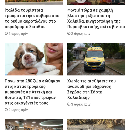
Ιταλίδα τουρίστρια
Φωτιά τώρα σε χαμηλή
τραυματίστηκε σοβαρά από
βλάστηση έξω από τη
το ρεύμα αεροπλάνου στο
Χαλκίδα, κινητοποίηση της
αεροδρόμιο Σκιάθου
Πυροσβεστικής, δείτε βίντεο
2 ώρες πρίν
2 ώρες πρίν
Πάνω από 280 ζώα σώθηκαν
Χωρίς τις αισθήσεις του
στις καταστροφικές
ανασύρθηκε 56χρονος
πυρκαγιές σε Αττική και
Σέρβος στη Σάρτη
Βοιωτία, 131 επέστρεψαν
Χαλκιδικής
στις οικογένειές τους
3 ώρες πρίν
2 ώρες πρίν