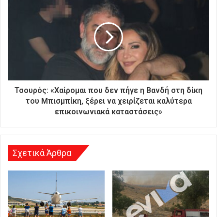
σ
α
ς
δ
ι
ε
ύ
θ
υ
Τσουρός: «Χαίρομαι που δεν πήγε η Βανδή στη δίκη
ν
του Μπισμπίκη, ξέρει να χειρίζεται καλύτερα
σ
επικοινωνιακά καταστάσεις»
η
Σχετικά Άρθρα