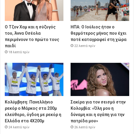
Ο Τζον Χαμ και η σύζυγός
ΗΠΑ: Ο Ιούλιος ήταν ο
του, Άννα Οσέολα
θερμότερος μήνας που έχει
περιμένουν το πρώτο τους
ποτέ καταγραφεί στη χώρα
παιδί
22 λεπτά πρίν
18 λεπτά πρίν
Κολύμβηση: Πανελλήνιο
Σακίρα για τον σεισμό στην
ρεκόρ ο Μάρκος στα 200μ
Κολομβία: «Όλη μου η
ελεύθερο, όγδοη με ρεκόρ η
δύναμη και η αγάπη για την
Ελλάδα στα 4Χ200μ
πατρίδα μου»
24 λεπτά πρίν
26 λεπτά πρίν