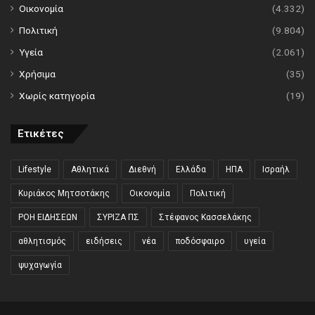
Οικονομία
(4.332)
Πολιτική
(9.804)
Υγεία
(2.061)
Χρήσιμα
(35)
Χωρίς κατηγορία
(19)
Ετικέτες
Lifestyle
Αθλητικά
Διεθνή
Ελλάδα
ΗΠΑ
Ισραήλ
Κυριάκος Μητσοτάκης
Οικονομία
Πολιτική
ΡΟΗ ΕΙΔΗΣΕΩΝ
ΣΥΡΙΖΑ ΠΣ
Στέφανος Κασσελάκης
αθλητισμός
ειδήσεις
νέα
ποδόσφαιρο
υγεία
ψυχαγωγία