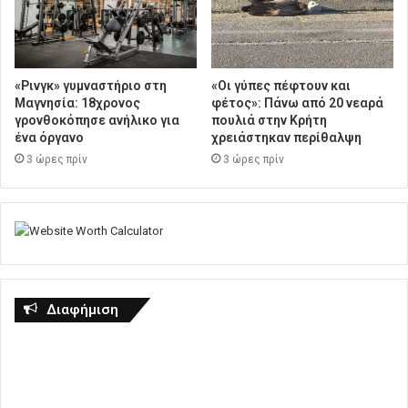
«Ρινγκ» γυμναστήριο στη
«Οι γύπες πέφτουν και
Μαγνησία: 18χρονος
φέτος»: Πάνω από 20 νεαρά
γρονθοκόπησε ανήλικο για
πουλιά στην Κρήτη
ένα όργανο
χρειάστηκαν περίθαλψη
3 ώρες πρίν
3 ώρες πρίν
Διαφήμιση