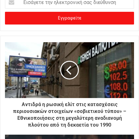
ι
σ
ά
γ
ε
τ
ε
τ
η
ν
η
λ
ε
κ
τ
ρ
Αντιδρά η ρωσική ελίτ στις κατασχέσεις
ο
περιουσιακών στοιχείων «σοβιετικού τύπου» –
ν
Εθνικοποιήσεις στη μεγαλύτερη αναδιανομή
ι
πλούτου από τη δεκαετία του 1990
κ
ή