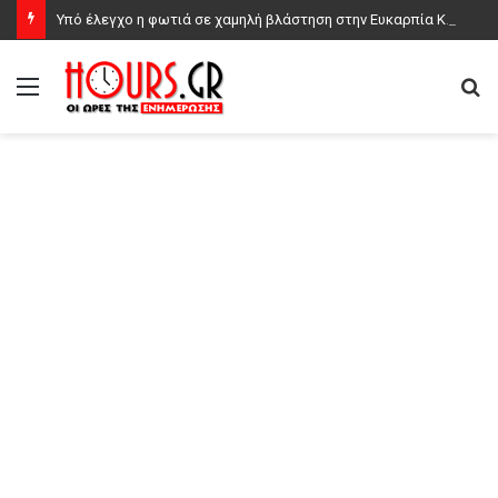
Υπό έλεγχο η φωτιά σε χαμηλή βλάστηση στην Ευκαρπία Κιλκίς
Μενού
Α
γι