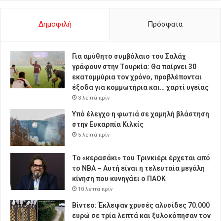
Δημοφιλή
Πρόσφατα
Για αμύθητο συμβόλαιο του Σαλάχ
γράφουν στην Τουρκία: Θα παίρνει 30
εκατομμύρια τον χρόνο, προβλέπονται
έξοδα για κομμωτήρια και… χαρτί υγείας
3 λεπτά πρίν
Υπό έλεγχο η φωτιά σε χαμηλή βλάστηση
στην Ευκαρπία Κιλκίς
5 λεπτά πρίν
Το «κερασάκι» του Τρινκιέρι έρχεται από
το NBA – Αυτή είναι η τελευταία μεγάλη
κίνηση που κυνηγάει ο ΠΑΟΚ
10 λεπτά πρίν
Βίντεο: Έκλεψαν χρυσές αλυσίδες 70.000
ευρώ σε τρία λεπτά και ξυλοκόπησαν τον