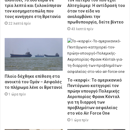
αλυσίδες 70.000 ευρώ σε
τον πατέρα του που έχει
τρία λεπτά και ξυλοκόπησαν
Αλτσχάιμερ: Η αντίδρασή του
τον κοσμηματοπώλη που
όταν τον είδε να
τους κυνήγησε στη Βρετανία
αναλαμβάνει την
πρωθυπουργία, δείτε βίντεο
22 λεπτά πρίν
43 λεπτά πρίν
Πλοίο δέχθηκε επίθεση στα
Το «καρφί»: Το αμερικανικό
ανοικτά του Ομάν – Ασφαλές
Πεντάγωνο κατηγορεί τον
το πλήρωμα λένε οι Βρετανοί
πρώην υπουργό Πολεμικής
1 ώρα πρίν
Αεροπορίας Φρανκ Κένταλ
για τη διαρροή των
προβλημάτων ασφαλείας
στο νέο Air Force One
1 ώρα πρίν