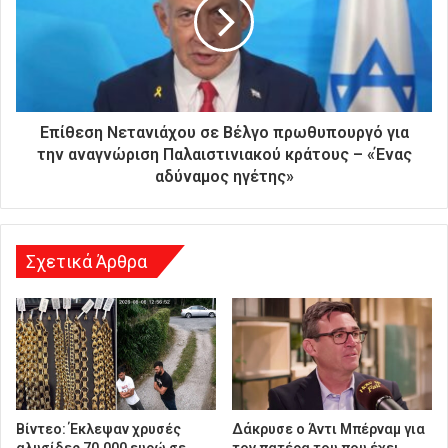
α
ς
δ
ι
ε
ύ
θ
Επίθεση Νετανιάχου σε Βέλγο πρωθυπουργό για
υ
την αναγνώριση Παλαιστινιακού κράτους – «Ένας
ν
αδύναμος ηγέτης»
σ
η
Σχετικά Άρθρα
Βίντεο: Έκλεψαν χρυσές
Δάκρυσε ο Άντι Μπέρναμ για