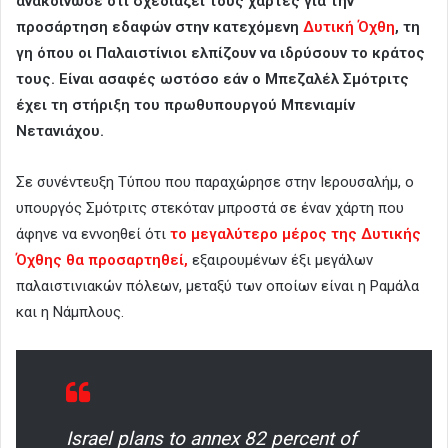
ανακοίνωσε ότι σχεδιάζει τους χάρτες για την
προσάρτηση εδαφών στην κατεχόμενη
Δυτική Όχθη
, τη
γη όπου οι Παλαιστίνιοι ελπίζουν να ιδρύσουν το κράτος
τους. Είναι ασαφές ωστόσο εάν ο Μπεζαλέλ Σμότριτς
έχει τη στήριξη του πρωθυπουργού Μπενιαμίν
Νετανιάχου.
Σε συνέντευξη Τύπου που παραχώρησε στην Ιερουσαλήμ, ο
υπουργός Σμότριτς στεκόταν μπροστά σε έναν χάρτη που
άφηνε να εννοηθεί ότι
το μεγαλύτερο μέρος της Δυτικής
Όχθης θα προσαρτηθεί,
εξαιρουμένων έξι μεγάλων
παλαιστινιακών πόλεων, μεταξύ των οποίων είναι η Ραμάλα
και η Νάμπλους.
Israel plans to annex 82 percent of