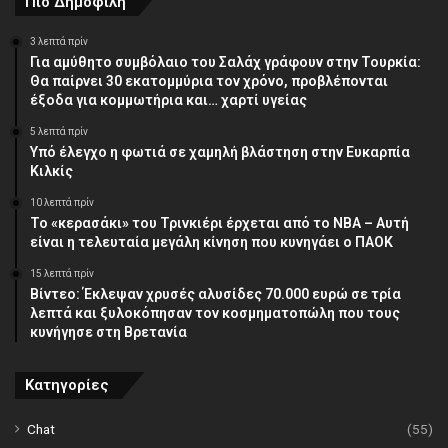
Πιο Δημοφιλή
3 λεπτά πρίν
Για αμύθητο συμβόλαιο του Σαλάχ γράφουν στην Τουρκία:
Θα παίρνει 30 εκατομμύρια τον χρόνο, προβλέπονται
έξοδα για κομμωτήρια και… χαρτί υγείας
5 λεπτά πρίν
Υπό έλεγχο η φωτιά σε χαμηλή βλάστηση στην Ευκαρπία
Κιλκίς
10 λεπτά πρίν
Το «κερασάκι» του Τρινκιέρι έρχεται από το NBA – Αυτή
είναι η τελευταία μεγάλη κίνηση που κυνηγάει ο ΠΑΟΚ
15 λεπτά πρίν
Βίντεο: Έκλεψαν χρυσές αλυσίδες 70.000 ευρώ σε τρία
λεπτά και ξυλοκόπησαν τον κοσμηματοπώλη που τους
κυνήγησε στη Βρετανία
Κατηγορίες
Chat
(55)