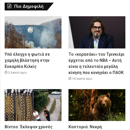
Πιο Δημοφιλή
Υπό έλεγχο η φωτιά σε
Το «κερασάκι» του Τρινκιέρι
χαμηλή βλάστηση στην
έρχεται από το NBA – Αυτή
Ευκαρπία Κιλκίς
είναι η τελευταία μεγάλη
κίνηση που κυνηγάει ο ΠΑΟΚ
5 λεπτά πρίν
10 λεπτά πρίν
Βίντεο: Έκλεψαν χρυσές
Καστοριά: Νεκρή