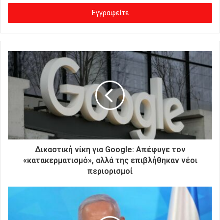
σ
ά
γ
ε
τ
ε
τ
η
ν
η
λ
ε
κ
τ
ρ
Δικαστική νίκη για Google: Απέφυγε τον
ο
«κατακερματισμό», αλλά της επιβλήθηκαν νέοι
ν
περιορισμοί
ι
κ
ή
σ