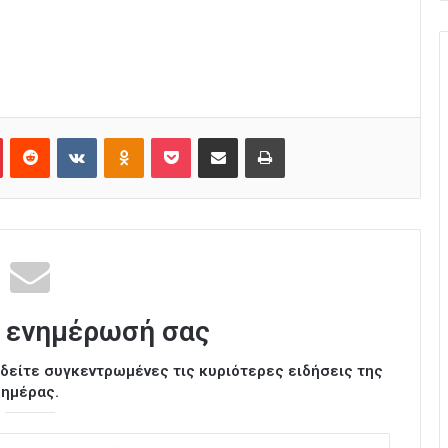
Pinterest
Reddit
VKontakte
Odnoklassniki
Pocket
Κοινοποίηση μέσω Email
Εκτύπωση
 ενημέρωσή σας
ι δείτε συγκεντρωμένες τις κυριότερες ειδήσεις της
ημέρας.