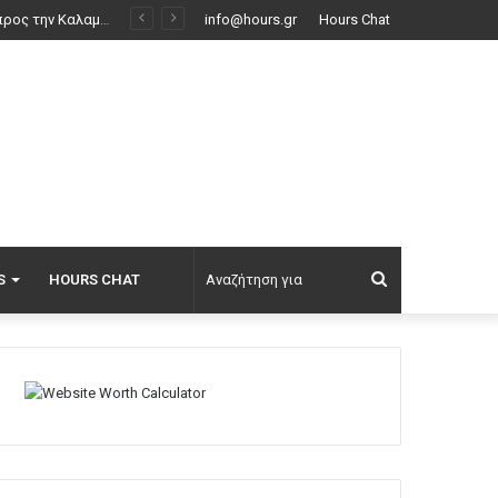
Σαλάχ: Αποθεώθηκε από 25.000 φίλους της Τραμπζονσπόρ στο «Papara Park», βίντεο και φωτογραφίες
info@hours.gr
Hours Chat
Αναζήτηση
S
HOURS CHAT
για