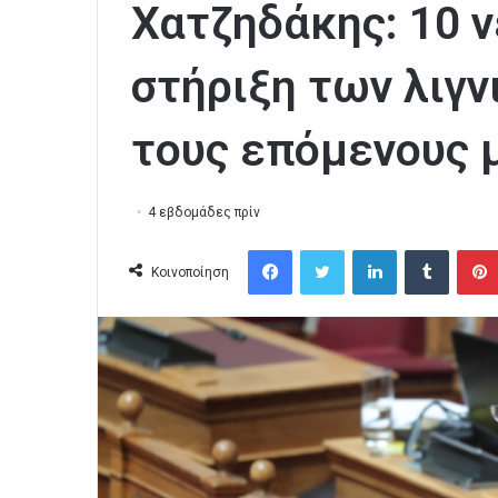
Χατζηδάκης: 10 ν
στήριξη των λιγ
τους επόμενους 
4 εβδομάδες πρίν
Facebook
Twitter
LinkedIn
Tumblr
Κοινοποίηση