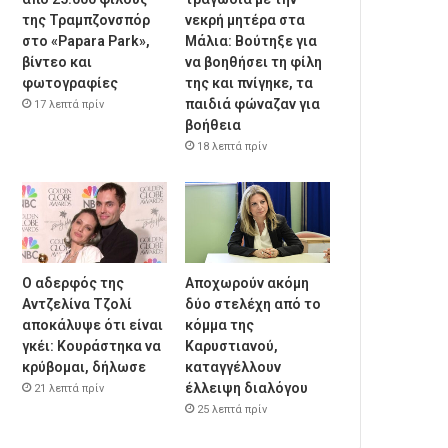
της Τραμπζονσπόρ
νεκρή μητέρα στα
στο «Papara Park»,
Μάλια: Βούτηξε για
βίντεο και
να βοηθήσει τη φίλη
φωτογραφίες
της και πνίγηκε, τα
παιδιά φώναζαν για
17 λεπτά πρίν
βοήθεια
18 λεπτά πρίν
Ο αδερφός της
Αποχωρούν ακόμη
Αντζελίνα Τζολί
δύο στελέχη από το
αποκάλυψε ότι είναι
κόμμα της
γκέι: Κουράστηκα να
Καρυστιανού,
κρύβομαι, δήλωσε
καταγγέλλουν
έλλειψη διαλόγου
21 λεπτά πρίν
25 λεπτά πρίν