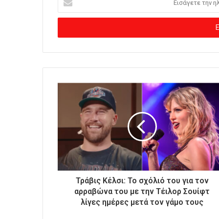
ι
σ
ά
γ
ε
τ
ε
τ
η
ν
η
λ
ε
κ
τ
ρ
ο
Τράβις Κέλσι: Το σχόλιό του για τον
ν
αρραβώνα του με την Τέιλορ Σουίφτ
ι
λίγες ημέρες μετά τον γάμο τους
κ
ή