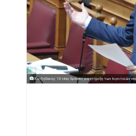
Χατζηδάκης: 10 νέες δράσεις για στήριξη των λιγνιτικών π