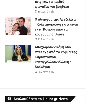
πνίγηκε, τα παιδιά
φώναζαν για βοήθεια
18 λεπτά πρίν
Ο αδερφός της Αντζελίνα
Τζολί αποκάλυψε ότι είναι
γκέι: Κουράστηκα να
κρύβομαι, δήλωσε
21 λεπτά πρίν
Αποχωρούν ακόμη δύο
στελέχη από το κόμμα της
Καρυστιανού,
καταγγέλλουν έλλειψη
διαλόγου
25 λεπτά πρίν
Ακολουθήστε το Hours.gr News