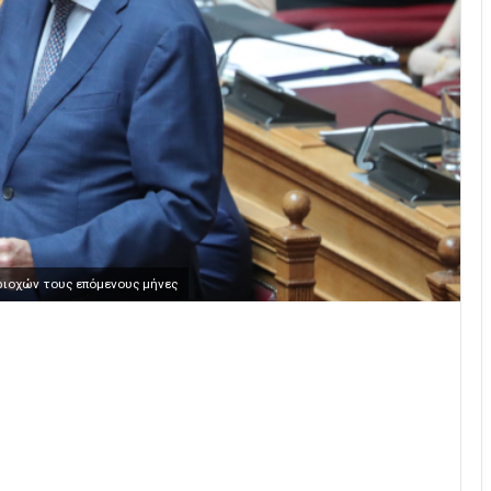
εριοχών τους επόμενους μήνες