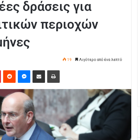
έες δράσεις για
νιτικών περιοχών
μήνες
19
Λιγότερο από ένα λεπτό
Pinterest
Reddit
Messenger
Κοινοποίηση μέσω Email
Εκτύπωση