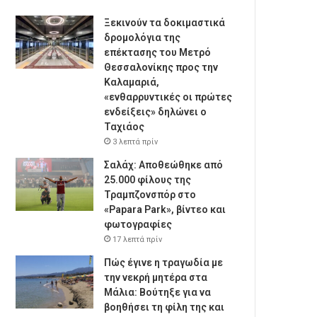
Ξεκινούν τα δοκιμαστικά
δρομολόγια της
επέκτασης του Μετρό
Θεσσαλονίκης προς την
Καλαμαριά,
«ενθαρρυντικές οι πρώτες
ενδείξεις» δηλώνει ο
Ταχιάος
3 λεπτά πρίν
Σαλάχ: Αποθεώθηκε από
25.000 φίλους της
Τραμπζονσπόρ στο
«Papara Park», βίντεο και
φωτογραφίες
17 λεπτά πρίν
Πώς έγινε η τραγωδία με
την νεκρή μητέρα στα
Μάλια: Βούτηξε για να
βοηθήσει τη φίλη της και