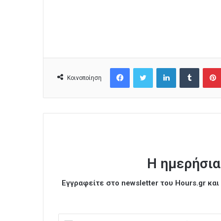
Facebook
Twitter
LinkedIn
Tumblr
Κοινοποίηση
Η ημερήσια
Εγγραφείτε στο newsletter του Hours.gr κα
Ε