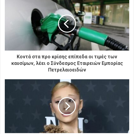
τ
η
ν
η
λ
ε
κ
τ
ρ
Κοντά στα προ κρίσης επίπεδα οι τιμές των
ο
καυσίμων, λέει ο Σύνδεσμος Εταιρειών Εμπορίας
ν
Πετρελαιοειδών
ι
κ
ή
σ
α
ς
δ
ι
ε
ύ