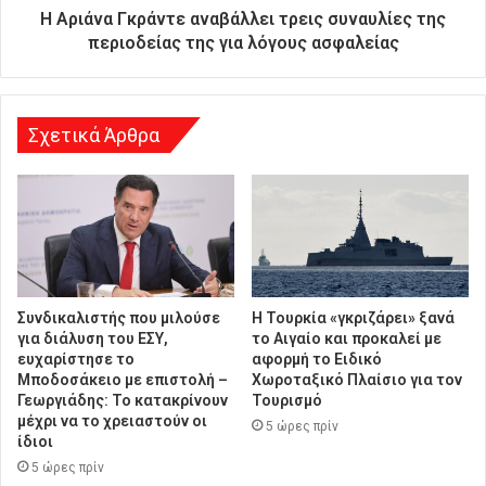
θ
Η Αριάνα Γκράντε αναβάλλει τρεις συναυλίες της
υ
περιοδείας της για λόγους ασφαλείας
ν
σ
η
Σχετικά Άρθρα
Συνδικαλιστής που μιλούσε
Η Τουρκία «γκριζάρει» ξανά
για διάλυση του ΕΣΥ,
το Αιγαίο και προκαλεί με
ευχαρίστησε το
αφορμή το Ειδικό
Μποδοσάκειο με επιστολή –
Χωροταξικό Πλαίσιο για τον
Γεωργιάδης: Το κατακρίνουν
Τουρισμό
μέχρι να το χρειαστούν οι
5 ώρες πρίν
ίδιοι
5 ώρες πρίν