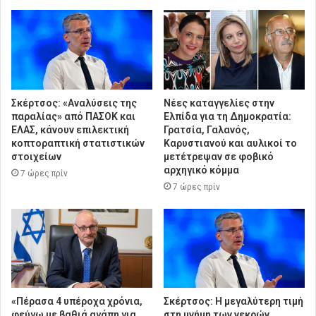
Σκέρτσος: «Αναλύσεις της
Νέες καταγγελίες στην
παραλίας» από ΠΑΣΟΚ και
Ελπίδα για τη Δημοκρατία:
ΕΛΑΣ, κάνουν επιλεκτική
Γρατσία, Γαλανός,
κοπτοραπτική στατιστικών
Καρυστιανού και αυλικοί το
στοιχείων
μετέτρεψαν σε φοβικό
αρχηγικό κόμμα
7 ώρες πρίν
7 ώρες πρίν
«Πέρασα 4 υπέροχα χρόνια,
Σκέρτσος: Η μεγαλύτερη τιμή
φεύγω με βαθιά αγάπη για
στη μνήμη των νεκρών