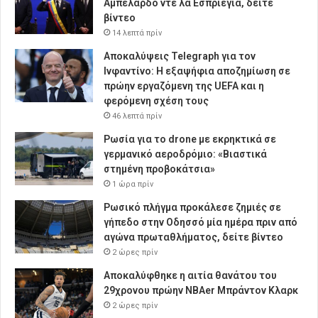
Αμπελάρδο ντε λα Εσπριέγια, δείτε
βίντεο
14 λεπτά πρίν
Αποκαλύψεις Telegraph για τον
Ινφαντίνο: Η εξαψήφια αποζημίωση σε
πρώην εργαζόμενη της UEFA και η
φερόμενη σχέση τους
46 λεπτά πρίν
Ρωσία για το drone με εκρηκτικά σε
γερμανικό αεροδρόμιο: «Βιαστικά
στημένη προβοκάτσια»
1 ώρα πρίν
Ρωσικό πλήγμα προκάλεσε ζημιές σε
γήπεδο στην Οδησσό μία ημέρα πριν από
αγώνα πρωταθλήματος, δείτε βίντεο
2 ώρες πρίν
Αποκαλύφθηκε η αιτία θανάτου του
29χρονου πρώην NBAer Μπράντον Κλαρκ
2 ώρες πρίν