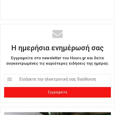
Η ημερήσια ενημέρωσή σας
Εγγραφείτε στο newsletter του Hours.gr και δείτε
συγκεντρωμένες τις κυριότερες ειδήσεις της ημέρας.
Ε
ι
σ
ά
γ
ε
τ
ε