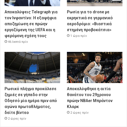
Αποκαλύψεις Telegraph για
Ρωσία για το drone με
τον Ινφαντίνο: Η εξαψήφια
εκρηκτικά σε γερμανικό
αποζημίωση σε πρώην
αεροδρόμιο: «Βιαστικά
εργαζόμενη της UEFA και η
στημένη προβοκάτσια»
φερόμενη σχέση τους
1 ώρα πρίν
46 λεπτά πρίν
Ρωσικό πλήγμα προκάλεσε
Αποκαλύφθηκε η αιτία
ζημιές σε γήπεδο στην
θανάτου του 29χρονου
Οδησσό μία ημέρα πριν από
πρώην NBAer Μπράντον
αγώνα πρωταθλήματος,
Κλαρκ
δείτε βίντεο
2 ώρες πρίν
2 ώρες πρίν