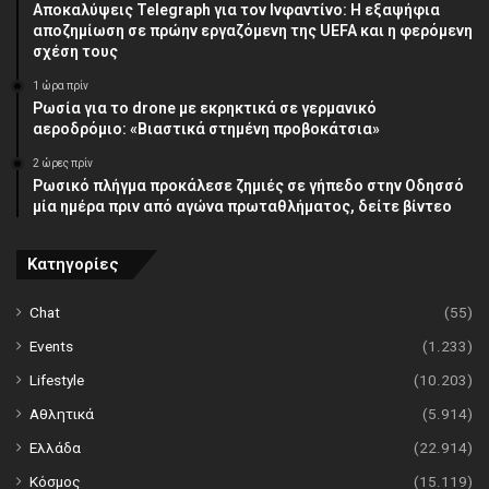
Αποκαλύψεις Telegraph για τον Ινφαντίνο: Η εξαψήφια
αποζημίωση σε πρώην εργαζόμενη της UEFA και η φερόμενη
σχέση τους
1 ώρα πρίν
Ρωσία για το drone με εκρηκτικά σε γερμανικό
αεροδρόμιο: «Βιαστικά στημένη προβοκάτσια»
2 ώρες πρίν
Ρωσικό πλήγμα προκάλεσε ζημιές σε γήπεδο στην Οδησσό
μία ημέρα πριν από αγώνα πρωταθλήματος, δείτε βίντεο
Κατηγορίες
Chat
(55)
Events
(1.233)
Lifestyle
(10.203)
Αθλητικά
(5.914)
Ελλάδα
(22.914)
Κόσμος
(15.119)