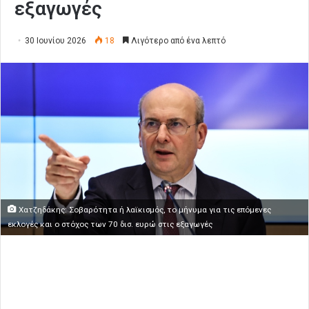
εξαγωγές
30 Ιουνίου 2026
18
Λιγότερο από ένα λεπτό
Χατζηδάκης: Σοβαρότητα ή λαϊκισμός, το μήνυμα για τις επόμενες
εκλογές και ο στόχος των 70 δισ. ευρώ στις εξαγωγές