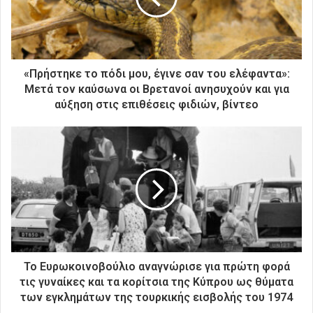
λ
ε
κ
τ
ρ
«Πρήστηκε το πόδι μου, έγινε σαν του ελέφαντα»:
ο
Μετά τον καύσωνα οι Βρετανοί ανησυχούν και για
ν
αύξηση στις επιθέσεις φιδιών, βίντεο
ι
κ
ή
σ
α
ς
δ
ι
ε
ύ
θ
Το Ευρωκοινοβούλιο αναγνώρισε για πρώτη φορά
υ
τις γυναίκες και τα κορίτσια της Κύπρου ως θύματα
ν
των εγκλημάτων της τουρκικής εισβολής του 1974
σ