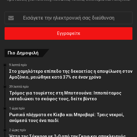
Εισάγετε
την
ηλεκτρονική
σας
διεύθυνση
Πιο Δημοφιλή
9 λεπτά πρίν
Στο χαμηλότερο επίπεδο της δεκαετίας η αποψίλωση στον
Αμαζόνιο, μειώθηκε κατά 37% σε έναν χρόνο
39 λεπτά πρίν
Τρόμος για τουρίστες στη Μποτσουάνα: Ιπποπόταμος
καταδιώκει το σκάφος τους, δείτε βίντεο
1 ώρα πρίν
Ρωσικά πλήγματα σε Κίεβο και Μπροβαρί: Τρεις νεκροί,
ανάμεσά τους ένα παιδί
2 ώρες πρίν
Ήττα της Σάκκαρη με 2-0 από την Γκοφ και αποκλεισμός