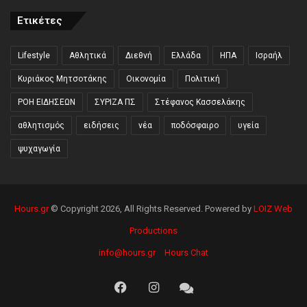
Ετικέτες
Lifestyle
Αθλητικά
Διεθνή
Ελλάδα
ΗΠΑ
Ισραήλ
Κυριάκος Μητσοτάκης
Οικονομία
Πολιτική
ΡΟΗ ΕΙΔΗΣΕΩΝ
ΣΥΡΙΖΑ ΠΣ
Στέφανος Κασσελάκης
αθλητισμός
ειδήσεις
νέα
ποδόσφαιρο
υγεία
ψυχαγωγία
Hours.gr
© Copyright 2026, All Rights Reserved. Powered by
LOIZ Web
Productions
info@hours.gr
Hours Chat
Facebook
Instagram
Hours