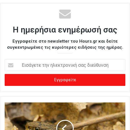
Η ημερήσια ενημέρωσή σας
Εγγραφείτε στο newsletter του Hours.gr και δείτε
συγκεντρωμένες τις κυριότερες ειδήσεις της ημέρας.
Ε
ι
σ
ά
γ
ε
τ
ε
τ
η
ν
η