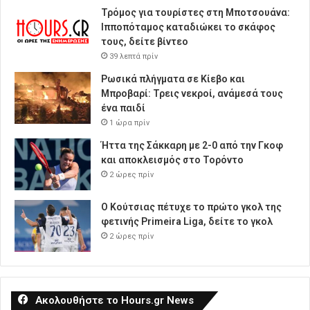
Τρόμος για τουρίστες στη Μποτσουάνα:
Ιπποπόταμος καταδιώκει το σκάφος
τους, δείτε βίντεο
39 λεπτά πρίν
Ρωσικά πλήγματα σε Κίεβο και
Μπροβαρί: Τρεις νεκροί, ανάμεσά τους
ένα παιδί
1 ώρα πρίν
Ήττα της Σάκκαρη με 2-0 από την Γκοφ
και αποκλεισμός στο Τορόντο
2 ώρες πρίν
Ο Κούτσιας πέτυχε το πρώτο γκολ της
φετινής Primeira Liga, δείτε το γκολ
2 ώρες πρίν
Ακολουθήστε το Hours.gr News