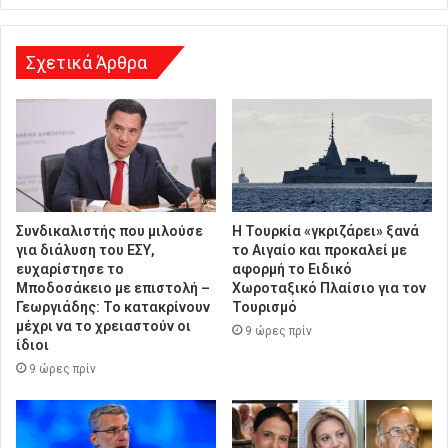
η
Σχετικά Άρθρα
Συνδικαλιστής που μιλούσε
Η Τουρκία «γκριζάρει» ξανά
για διάλυση του ΕΣΥ,
το Αιγαίο και προκαλεί με
ευχαρίστησε το
αφορμή το Ειδικό
Μποδοσάκειο με επιστολή –
Χωροταξικό Πλαίσιο για τον
Γεωργιάδης: Το κατακρίνουν
Τουρισμό
μέχρι να το χρειαστούν οι
9 ώρες πρίν
ίδιοι
9 ώρες πρίν