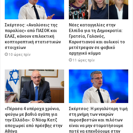
Σκέρτσος: «Αναλύσεις της
Νέες καταγγελίες στην
παραλίας» από ΠΑΣΟΚ και
Ελπίδα για τη Δημοκρατία:
ΕΛΑΣ, κάνουν επιλεκτική
Γρατσία, Γαλανός,
κοπτοραπτική στατιστικών
Καρυστιανού και αυλικοί το
στοιχείων
μετέτρεψαν σε φοβικό
αρχηγικό κόμμα
10 ώρες πρίν
11 ώρες πρίν
«Πέρασα 4 υπέροχα χρόνια,
Σκέρτσος: Η μεγαλύτερη τιμή
φεύγω με βαθιά αγάπη για
στη μνήμη των νεκρών
την Ελλάδα»: Ο Νόαμ Κατζ
πυροσβεστών και πιλότων
αποχωρεί από πρέσβης στην
είναι να μην σταματήσουμε
Αθήνα
ποτέ να επενδύουμε στην