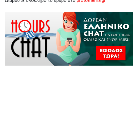
Διαβάστε ολόκληρο το άρθρο στο
protothema.gr