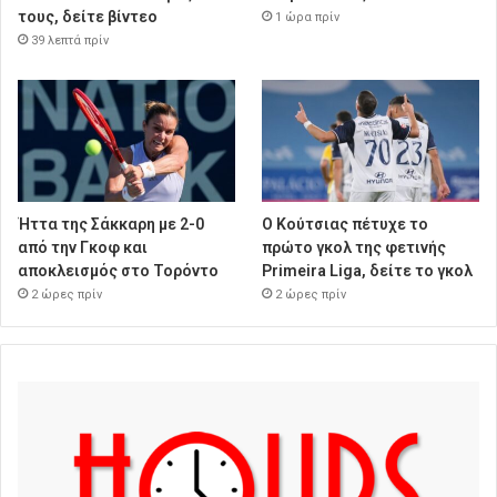
τους, δείτε βίντεο
1 ώρα πρίν
39 λεπτά πρίν
Ήττα της Σάκκαρη με 2-0
Ο Κούτσιας πέτυχε το
από την Γκοφ και
πρώτο γκολ της φετινής
αποκλεισμός στο Τορόντο
Primeira Liga, δείτε το γκολ
2 ώρες πρίν
2 ώρες πρίν