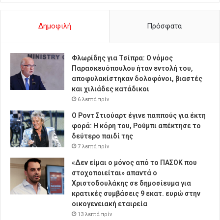
Δημοφιλή
Πρόσφατα
Φλωρίδης για Τσίπρα: Ο νόμος
Παρασκευόπουλου ήταν εντολή του,
αποφυλακίστηκαν δολοφόνοι, βιαστές
και χιλιάδες κατάδικοι
6 λεπτά πρίν
Ο Ροντ Στιούαρτ έγινε παππούς για έκτη
φορά: Η κόρη του, Ρούμπι απέκτησε το
δεύτερο παιδί της
7 λεπτά πρίν
«Δεν είμαι ο μόνος από το ΠΑΣΟΚ που
στοχοποιείται» απαντά ο
Χριστοδουλάκης σε δημοσίευμα για
κρατικές συμβάσεις 9 εκατ. ευρώ στην
οικογενειακή εταιρεία
13 λεπτά πρίν