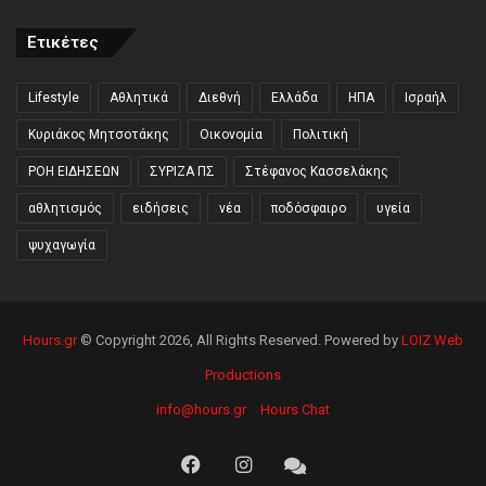
Ετικέτες
Lifestyle
Αθλητικά
Διεθνή
Ελλάδα
ΗΠΑ
Ισραήλ
Κυριάκος Μητσοτάκης
Οικονομία
Πολιτική
ΡΟΗ ΕΙΔΗΣΕΩΝ
ΣΥΡΙΖΑ ΠΣ
Στέφανος Κασσελάκης
αθλητισμός
ειδήσεις
νέα
ποδόσφαιρο
υγεία
ψυχαγωγία
Hours.gr
© Copyright 2026, All Rights Reserved. Powered by
LOIZ Web
Productions
info@hours.gr
Hours Chat
Facebook
Instagram
Hours