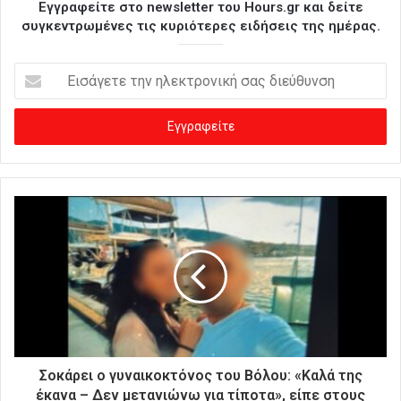
Εγγραφείτε στο newsletter του Hours.gr και δείτε
συγκεντρωμένες τις κυριότερες ειδήσεις της ημέρας.
Ε
ι
σ
ά
γ
ε
τ
ε
τ
η
ν
η
λ
ε
κ
τ
ρ
Σοκάρει ο γυναικοκτόνος του Βόλου: «Καλά της
ο
έκανα – Δεν μετανιώνω για τίποτα», είπε στους