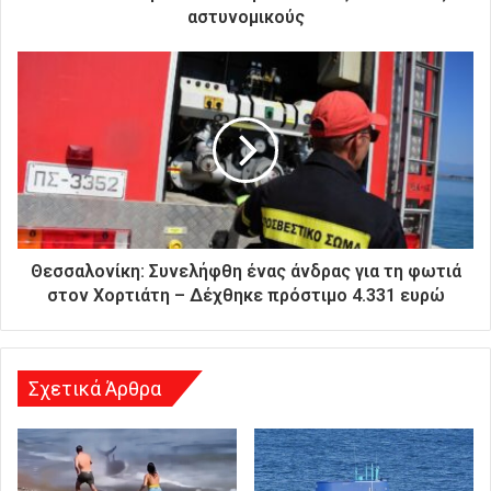
ν
αστυνομικούς
ι
κ
ή
σ
α
ς
δ
ι
ε
ύ
θ
Θεσσαλονίκη: Συνελήφθη ένας άνδρας για τη φωτιά
υ
στον Χορτιάτη – Δέχθηκε πρόστιμο 4.331 ευρώ
ν
σ
η
Σχετικά Άρθρα