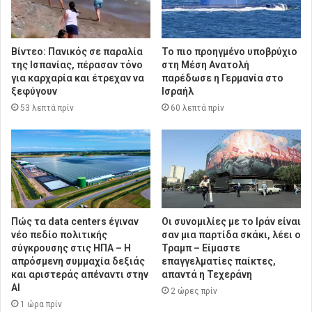
Βίντεο: Πανικός σε παραλία
Το πιο προηγμένο υποβρύχιο
της Ισπανίας, πέρασαν τόνο
στη Μέση Ανατολή
για καρχαρία και έτρεχαν να
παρέδωσε η Γερμανία στο
ξεφύγουν
Ισραήλ
53 λεπτά πρίν
60 λεπτά πρίν
Πώς τα data centers έγιναν
Οι συνομιλίες με το Ιράν είναι
νέο πεδίο πολιτικής
σαν μια παρτίδα σκάκι, λέει ο
σύγκρουσης στις ΗΠΑ – Η
Τραμπ – Είμαστε
απρόσμενη συμμαχία δεξιάς
επαγγελματίες παίκτες,
και αριστεράς απέναντι στην
απαντά η Τεχεράνη
AI
2 ώρες πρίν
1 ώρα πρίν