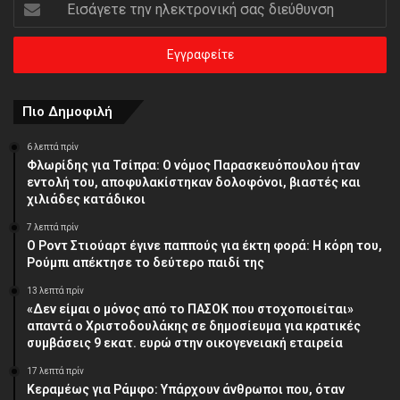
Εισάγετε
την
ηλεκτρονική
σας
διεύθυνση
Πιο Δημοφιλή
6 λεπτά πρίν
Φλωρίδης για Τσίπρα: Ο νόμος Παρασκευόπουλου ήταν
εντολή του, αποφυλακίστηκαν δολοφόνοι, βιαστές και
χιλιάδες κατάδικοι
7 λεπτά πρίν
Ο Ροντ Στιούαρτ έγινε παππούς για έκτη φορά: Η κόρη του,
Ρούμπι απέκτησε το δεύτερο παιδί της
13 λεπτά πρίν
«Δεν είμαι ο μόνος από το ΠΑΣΟΚ που στοχοποιείται»
απαντά ο Χριστοδουλάκης σε δημοσίευμα για κρατικές
συμβάσεις 9 εκατ. ευρώ στην οικογενειακή εταιρεία
17 λεπτά πρίν
Κεραμέως για Ράμφο: Υπάρχουν άνθρωποι που, όταν