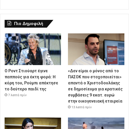
Πιο Δημοφιλή
Ο Ροντ Στιούαρτ έγινε
«Δεν είμαι ο μόνος από το
παππούς για έκτη φορά: Η
ΠΑΣΟΚ που στοχοποιείται»
κόρη του, Ρούμπι απέκτησε
απαντά ο Χριστοδουλάκης
το δεύτερο παιδί της
σε δημοσίευμα για κρατικές
συμβάσεις 9 εκατ. ευρώ
7 λεπτά πρίν
στην οικογενειακή εταιρεία
13 λεπτά πρίν