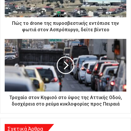
ε
κ
τ
ρ
Πώς το drone της πυροσβεστικής εντόπισε την
ο
φωτιά στον Ασπρόπυργο, δείτε βίντεο
ν
ι
κ
ή
σ
α
ς
δ
ι
ε
ύ
Τροχαίο στον Κηφισό στο ύψος της Αττικής Οδού,
θ
δυσχέρεια στο ρεύμα κυκλοφορίας προς Πειραιά
υ
ν
σ
η
Σχετικά Άρθρα