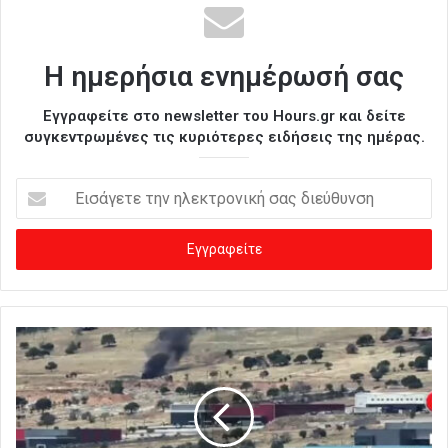
Η ημερήσια ενημέρωσή σας
Εγγραφείτε στο newsletter του Hours.gr και δείτε
συγκεντρωμένες τις κυριότερες ειδήσεις της ημέρας.
Ε
ι
σ
ά
γ
ε
τ
ε
τ
η
ν
η
λ