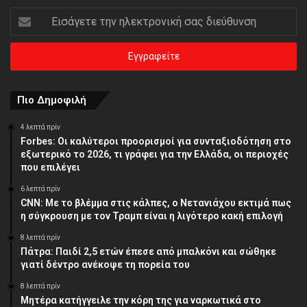
Εισάγετε
την
ηλεκτρονική
σας
διεύθυνση
Πιο Δημοφιλή
4 λεπτά πρίν
Forbes: Οι καλύτεροι προορισμοί για συνταξιοδότηση στο
εξωτερικό το 2026, τι γράφει για την Ελλάδα, οι περιοχές
που επιλέγει
6 λεπτά πρίν
CNN: Με το βλέμμα στις κάλπες, ο Νετανιάχου εκτιμά πως
η σύγκρουση με τον Τραμπ είναι η λιγότερο κακή επιλογή
8 λεπτά πρίν
Πάτρα: Παιδί 2,5 ετών έπεσε από μπαλκόνι και σώθηκε
γιατί δέντρο ανέκοψε τη πορεία του
8 λεπτά πρίν
Μητέρα κατήγγειλε την κόρη της για ναρκωτικά στο