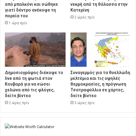
από μπαλκόνι και σώθηκε
νεκρή από τη θάλασσα στην
γιατί δέντρο ανέκοψε τη
Κατερίνη
πορεία του
2 ώρες πρίν
1 ώρα πρίν
Δημοσιογράφος διέκοψε το
Συναγερμός για τα θυελλώδη
live από τη φωτιά στον
μελτέμια και τις υψηλές
Κουβαρά για να σώσει
θερμοκρασίες, η πρόγνωση
χελώνα από τις φλόγες,
Τσατραφύλλια σε χάρτες,
δείτε βίντεο
δείτε βίντεο
2 ώρες πρίν
3 ώρες πρίν