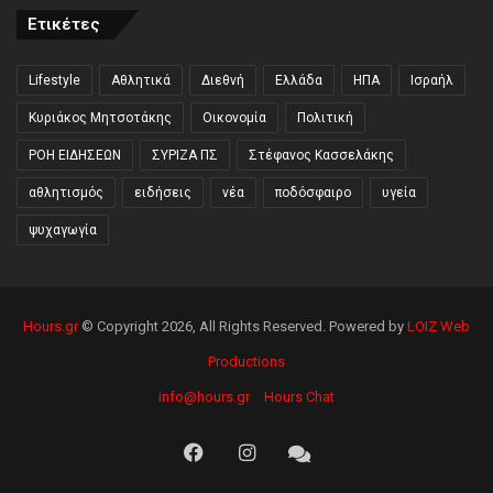
Ετικέτες
Lifestyle
Αθλητικά
Διεθνή
Ελλάδα
ΗΠΑ
Ισραήλ
Κυριάκος Μητσοτάκης
Οικονομία
Πολιτική
ΡΟΗ ΕΙΔΗΣΕΩΝ
ΣΥΡΙΖΑ ΠΣ
Στέφανος Κασσελάκης
αθλητισμός
ειδήσεις
νέα
ποδόσφαιρο
υγεία
ψυχαγωγία
Hours.gr
© Copyright 2026, All Rights Reserved. Powered by
LOIZ Web
Productions
info@hours.gr
Hours Chat
Facebook
Instagram
Hours