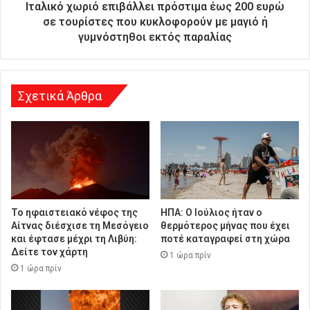
ύ
Ιταλικό χωριό επιβάλλει πρόστιμα έως 200 ευρώ
θ
σε τουρίστες που κυκλοφορούν με μαγιό ή
υ
γυμνόστηθοι εκτός παραλίας
ν
σ
η
Σχετικά Άρθρα
Το ηφαιστειακό νέφος της
ΗΠΑ: Ο Ιούλιος ήταν ο
Αίτνας διέσχισε τη Μεσόγειο
θερμότερος μήνας που έχει
και έφτασε μέχρι τη Λιβύη:
ποτέ καταγραφεί στη χώρα
Δείτε τον χάρτη
1 ώρα πρίν
1 ώρα πρίν