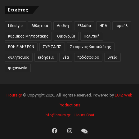
Ετικέτες
Lifestyle
Αθλητικά
Διεθνή
Ελλάδα
ΗΠΑ
Ισραήλ
Κυριάκος Μητσοτάκης
Οικονομία
Πολιτική
ΡΟΗ ΕΙΔΗΣΕΩΝ
ΣΥΡΙΖΑ ΠΣ
Στέφανος Κασσελάκης
αθλητισμός
ειδήσεις
νέα
ποδόσφαιρο
υγεία
ψυχαγωγία
Hours.gr
© Copyright 2026, All Rights Reserved. Powered by
LOIZ Web
Productions
info@hours.gr
Hours Chat
Facebook
Instagram
Hours