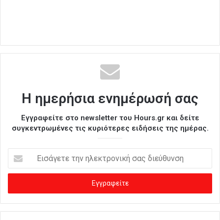
Η ημερήσια ενημέρωσή σας
Εγγραφείτε στο newsletter του Hours.gr και δείτε
συγκεντρωμένες τις κυριότερες ειδήσεις της ημέρας.
Ε
ι
σ
ά
γ
ε
τ