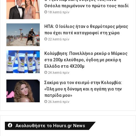
Οσέολα περιμένουν το πρώτο τους παιδί
18 λεπτά πρίν
ΗΠΑ: Ο Ιούλιος ήταν ο θερμότερος μήνας
που έχει ποτέ καταγραφεί στη χώρα
22 λεπτά πρίν
Κολύμβηση: Πανελλήνιο ρεκόρ ο Μάρκος
στα 200μ ελεύθερο, όγδοη με ρεκόρ η
Ελλάδα στα 4Χ200μ
24 λεπτά πρίν
Σακίρα για τον σεισμό στην Κολομβία:
«Όλη μου η δύναμη και η αγάπη για την
πατρίδα μου»
26 λεπτά πρίν
Ακολουθήστε το Hours.gr News