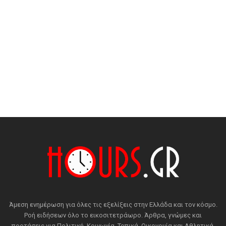
Άμεση ενημέρωση για όλες τις εξελίξεις στην Ελλάδα και τον κόσμο.
Ροή ειδήσεων όλο το εικοσιτετράωρο. Άρθρα, γνώμες και
προτάσεις για Πολιτική, Κοινωνία, Τοπικά, Οικονομία και Αθλητικά.