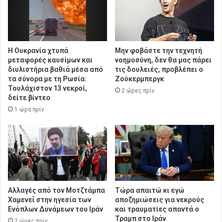
Η Ουκρανία χτυπά
Μην φοβάστε την τεχνητή
μεταφορές καυσίμων και
νοημοσύνη, δεν θα μας πάρει
διυλιστήρια βαθιά μέσα από
τις δουλειές, προβλέπει ο
τα σύνορα με τη Ρωσία:
Ζούκερμπεργκ
Τουλάχιστον 13 νεκροί,
2 ώρες πρίν
δείτε βίντεο
1 ώρα πρίν
Αλλαγές από τον Μοτζτάμπα
Τώρα απαιτώ κι εγώ
Χαμενεΐ στην ηγεσία των
αποζημιώσεις για νεκρούς
Ενόπλων Δυνάμεων του Ιράν
και τραυματίες απαντά ο
Τραμπ στο Ιράν
2 ώρες πρίν