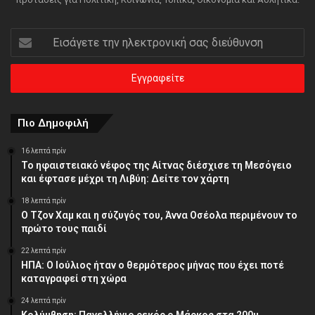
Εισάγετε
την
ηλεκτρονική
σας
διεύθυνση
Πιο Δημοφιλή
16 λεπτά πρίν
Το ηφαιστειακό νέφος της Αίτνας διέσχισε τη Μεσόγειο
και έφτασε μέχρι τη Λιβύη: Δείτε τον χάρτη
18 λεπτά πρίν
Ο Τζον Χαμ και η σύζυγός του, Άννα Οσέολα περιμένουν το
πρώτο τους παιδί
22 λεπτά πρίν
ΗΠΑ: Ο Ιούλιος ήταν ο θερμότερος μήνας που έχει ποτέ
καταγραφεί στη χώρα
24 λεπτά πρίν
Κολύμβηση: Πανελλήνιο ρεκόρ ο Μάρκος στα 200μ