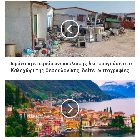
ε
τ
η
ν
η
λ
ε
κ
τ
ρ
Παράνομη εταιρεία ανακύκλωσης λειτουργούσε στο
ο
Καλοχώρι της Θεσσαλονίκης, δείτε φωτογραφίες
ν
ι
κ
ή
σ
α
ς
δ
ι
ε